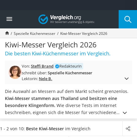
Die beliebtesten Vergleiche nach Kategorie
Vergleich
Haushalt
Wassersprudler
Spezielle Küchenmesser
Kiwi-Messer Vergleich 2026
Zentralstaubsauger
Brotbackautomat
Kiwi-Messer Vergleich 2026
Wischroboter
Die besten Kiwi-Küchenmesser im Vergleich.
Wäschespinne
Industriestaubsauger
Von:
Steffi Brand
Redakteurin
Spülmaschinentabs
schreibt über:
Spezielle Küchenmesser
Akku-Staubsauger
Lektorin:
Nele B.
Eierkocher
AEG-Waschmaschine
Die Auswahl an Messern auf dem Markt scheint grenzenlos.
Saug-Wisch-Roboter
Kiwi-Messer stammen aus Thailand und besitzen eine
Handstaubsauger
besondere Klingenform.
Wie diverse Tests im Internet
Milchaufschäumer
beschreiben, eignen sich die Messer für verschiedene
Kondenstrockner
Einsatzgebiete.
Neben Fleischmessern werden unter
Reiskocher
anderem auch Obst- und
Gemüsemesser
angeboten. Ihr
1 - 2 von 10:
Beste Kiwi-Messer
im Vergleich
Heißwasserspender
geringes Gewicht gestaltetet den Einsatz besonders