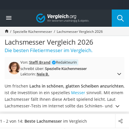
Die beliebtesten Vergleiche nach Kategorie
Vergleich
Haushalt
Wassersprudler
Spezielle Küchenmesser
Lachsmesser Vergleich 2026
Zentralstaubsauger
Brotbackautomat
Lachsmesser Vergleich 2026
Wischroboter
Die besten Filetiermesser im Vergleich.
Wäschespinne
Industriestaubsauger
Von:
Steffi Brand
Redakteurin
Spülmaschinentabs
schreibt über:
Spezielle Küchenmesser
Akku-Staubsauger
Lektorin:
Nele B.
Eierkocher
AEG-Waschmaschine
Um frischen
Lachs in schönen, glatten Scheiben anzurichten
,
Saug-Wisch-Roboter
ist die Investition in ein spezielles
Messer
sinnvoll. Mit einem
Handstaubsauger
Lachsmesser fällt Ihnen diese Arbeit spielend leicht.
Laut
Milchaufschäumer
Lachsmesser-Tests im Internet sollte das Schinken- und
Kondenstrockner
Lachsmesser stets
gut in der Hand liegen
, um ein gutes
Reiskocher
Ergebnis erzielen zu können. Entscheiden Sie sich für ein
1 - 2 von 14:
Beste Lachsmesser
im Vergleich
Heißwasserspender
Lachsmesser mit einem ergonomischen Griff
, damit Ihnen