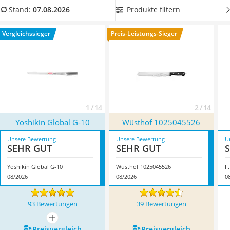
Tierhaarstaubsauger
das Messer nicht aus der Hand rutscht. Überzeugt hat uns
Produkte filtern
Stand:
07.08.2026
Ecovacs-Saugroboter
hier im August 2026 besonders das Modell
Yoshikin Global G-
Nespresso-Maschine
10
*
mit seinen Eigenschaften.
Vergleichssieger
Preis-Leistungs-Sieger
Messerschärfer
Service
1 / 14
2 / 14
Yoshikin Global G-10
Wüsthof 1025045526
Unsere Bewertung
Unsere Bewertung
U
SEHR GUT
SEHR GUT
Yoshikin Global G-10
Wüsthof 1025045526
F
08/2026
08/2026
0
93 Bewertungen
39 Bewertungen
mehr anzeigen
Preis­vergleich
Preis­vergleich