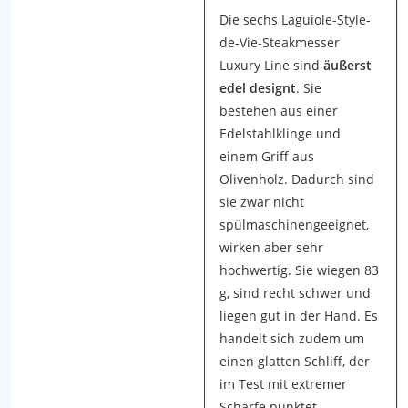
e
Die sechs Laguiole-Style-
a
de-Vie-Steakmesser
k
Luxury Line sind
äußerst
m
edel designt
. Sie
e
bestehen aus einer
s
Edelstahlklinge und
s
einem Griff aus
e
Olivenholz. Dadurch sind
r
sie zwar nicht
-
spülmaschinengeeignet,
T
wirken aber sehr
e
hochwertig. Sie wiegen 83
s
g, sind recht schwer und
t
liegen gut in der Hand. Es
b
handelt sich zudem um
r
einen glatten Schliff, der
a
im Test mit extremer
t
Schärfe punktet.