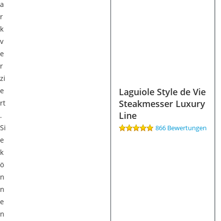
a
r
k
v
e
r
zi
e
Laguiole Style de Vie
Steakmesser Luxury
rt
Line
.
Si
866 Bewertungen
e
k
ö
n
n
e
n