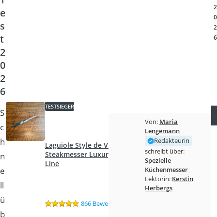
Tierhaarstaubsauger
2
e
Ecovacs-Saugroboter
0
s
Nespresso-Maschine
2
t
Messerschärfer
6
Service
2
0
2
6
TESTSIEGER
S
Von:
Maria
c
Lengemann
h
Redakteurin
Laguiole Style de Vie
schreibt über:
Steakmesser Luxury
n
Spezielle
Line
e
Küchenmesser
Lektorin:
Kerstin
ll
Herbergs
ü
866 Bewertungen
b