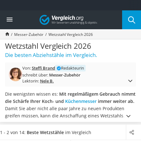
Die beliebtesten Vergleiche nach Kategorie
Vergleich
Haushalt
Wassersprudler
Messer-Zubehör
Wetzstahl Vergleich 2026
Zentralstaubsauger
Brotbackautomat
Wetzstahl Vergleich 2026
Wischroboter
Die besten Abziehstähle im Vergleich.
Wäschespinne
Industriestaubsauger
Von:
Steffi Brand
Redakteurin
Spülmaschinentabs
schreibt über:
Messer-Zubehör
Akku-Staubsauger
Lektorin:
Nele B.
Eierkocher
AEG-Waschmaschine
Die wenigsten wissen es:
Mit regelmäßigem Gebrauch nimmt
Saug-Wisch-Roboter
die Schärfe Ihrer Koch- und
Küchenmesser
immer weiter ab.
Handstaubsauger
Damit Sie aber nicht alle paar Jahre zu neuen Produkten
Milchaufschäumer
greifen müssen, kann die Anschaffung eines Wetzstahls
Kondenstrockner
sinnvoll sein. Finden Sie Ihren idealen Wetzstahl in unserer
Reiskocher
übersichtlichen Tabelle, der Ihre Messer bei sich
1 - 2 von 14:
Beste Wetzstähle
im Vergleich
Heißwasserspender
wiederholendem Gebrauch langfristig scharf hält.
Wir