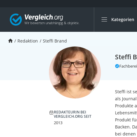
Kategorien
Die beliebtesten V
Service
Redaktion
Steffi Brand
Steffi 
Fachberei
Steffi ist 
als Journa
Produkte a
REDAKTEURIN BEI
Lebensmitt
VERGLEICH.ORG SEIT
Produkt fü
2013
Backen. Da
bei denen 