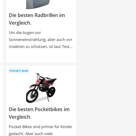
Witterungsbedingungen, da sie laut
diversen Online-Tests zu 3/4-
Die besten Radbrillen im
Radhosen für Herren einen guten
r
Schutz vor Wind bieten und
Vergleich.
gleichzeitig ausreichend Belüftung
Um die Augen vor
ermöglichen.
Sonneneinstrahlung, aber auch vor
Insekten zu schützen, ist laut Tests
zu Fahrradbrillen im Internet dieser
spezieller Augenschutz
unabdingbar. Ideal sind hierbei
POCKET-BIKE
Wechselgläser, da sich
selbsttönende oftmals erst mit
einiger Verzögerung den
Lichtverhältnissen anpassen.
Preislich gibt es große Unterschiede,
Die besten Pocketbikes im
z
die sich nicht zwingend in der
Qualität niederschlagen müssen.
Vergleich.
Entscheidend ist, dass die
Pocket-Bikes sind primär für Kinder
m
Fahrradbrille zu Ihnen und Ihrer
gedacht. Aber auch viele