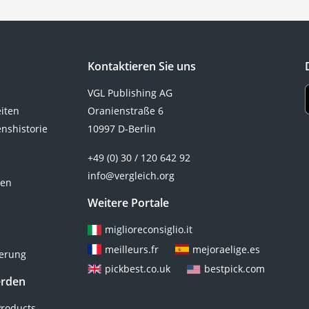
die gewünschte Dicke aufweisen.
geringe Rutschfestigkeit erhöht
Mit einer manuellen
nämlich die Gefahr von Stürzen
Brotschneidemaschine sind Sie
erheblich. Da Reiten anstrengend
flexibel und benötigen keine
ist, sind gute Reithandschuhe
Kontaktieren Sie uns
Steckdose. Verschiedene Tests im
außerdem atmungsaktiv, um den
Internet zeigen, dass auch manuelle
Schweiß nach außen zu
VGL Publishing AG
Brotschneidemaschinen eine
transportieren. Allerdings gibt es
eiten
Oranienstraße 6
einfache Bedienung bieten. Wählen
durchaus Unterschiede zwischen
nshistorie
10997 D-Berlin
Sie jetzt eine Brotschneidemaschine
Sommer- und Winter-
mit Krümelfach aus unserer
Reithandschuhen .
+49 (0) 30 / 120 642 92
Vergleichstabelle und genießen Sie
info@vergleich.org
ten
die Vorzüge beim Brotschneiden.
Weitere Portale
miglioreconsiglio.it
meilleurs.fr
mejoraelige.es
ierung
pickbest.co.uk
bestpick.com
erden
roducts