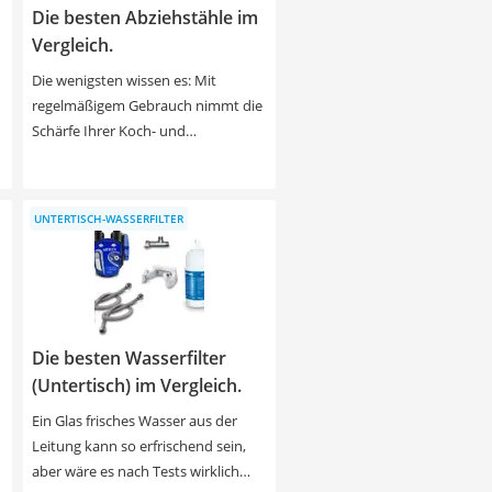
Die besten Abziehstähle im
Vergleich.
Die wenigsten wissen es: Mit
regelmäßigem Gebrauch nimmt die
Schärfe Ihrer Koch- und
Küchenmesser immer weiter ab.
Damit Sie aber nicht alle paar Jahre
zu neuen Produkten greifen
UNTERTISCH-WASSERFILTER
e
müssen, kann die Anschaffung
eines Wetzstahls sinnvoll sein.
Finden Sie Ihren idealen Wetzstahl
in unserer übersichtlichen Tabelle,
der Ihre Messer bei sich
Die besten Wasserfilter
wiederholendem Gebrauch
langfristig scharf hält. Wir
(Untertisch) im Vergleich.
empfehlen vor allem die Investition
Ein Glas frisches Wasser aus der
in hochwertige Modelle, die in
Leitung kann so erfrischend sein,
diversen Wetzstahl-Tests im
aber wäre es nach Tests wirklich
Internet zu einem insgesamt