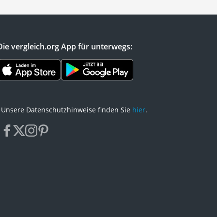
einem Wiegemesser mit einer Klinge
können Sie auch Pizza oder Fleisch
zerschneiden. Viele Tests im
Internet zeigen, dass Sie mehr
Die vergleich.org App für unterwegs:
Kontrolle über die Kräuterwiege mit
zwei Griffen haben. In unserer
Vergleichstabelle finden Sie
Zweihand-Wiegemesser, welche mit
einem passenden Schneidebrett
geliefert werden.
Unsere Datenschutzhinweise finden Sie
hier
.
facebook
x
instagram
pinterest