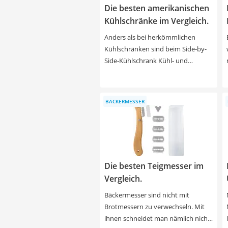
Die besten amerikanischen
Kühlschränke im Vergleich.
Anders als bei herkömmlichen
Kühlschränken sind beim Side-by-
Side-Kühlschrank Kühl- und
Gefrierfach nebeneinander
angeordnet. Dadurch erhöht sich
der Nutzinhalt um das Doppelte,
BÄCKERMESSER
jedoch wächst der Kühlschrank in
die Breite. Das Gerät sticht durch
vielfältige Funktionen hervor.
Zudem haben die teuersten Geräte
einen Eiswürfel- und
Die besten Teigmesser im
Wasserspender an der Vorderfront
des Kühlschranks. Mit
Vergleich.
zunehmender Größe müssen Sie
Bäckermesser sind nicht mit
mit einem höheren
Brotmessern zu verwechseln. Mit
Stromverbrauch rechnen. Kaufen
ihnen schneidet man nämlich nicht
Sie am besten einen Side-by-Side-