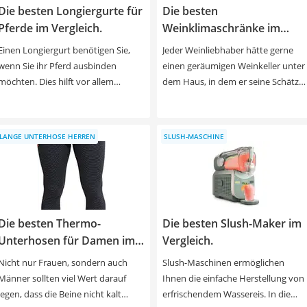
Die besten Longiergurte für
Die besten
Pferde im Vergleich.
Weinklimaschränke im
Vergleich.
Einen Longiergurt benötigen Sie,
Jeder Weinliebhaber hätte gerne
wenn Sie ihr Pferd ausbinden
einen geräumigen Weinkeller unter
möchten. Dies hilft vor allem
dem Haus, in dem er seine Schätze
Anfängern im Sattel, das Pferd zu
lagern kann. Realistisch gesehen
regulieren. Auch zur Arbeit an der
haben die meisten von uns
Doppellonge können Sie einen
allerdings nur ein kleines
LANGE UNTERHOSE HERREN
SLUSH-MASCHINE
Longiergurt verwenden, um Ihr
Kellerabteil zur Verfügung. Wenn Si
Pferd spannungsfrei zu
Ihren Wein trotzdem bei idealer
gymnastizieren und auszubilden.
Temperatur und Luftfeuchtigkeit
Neben Material, Farbe und Größe
lagern möchten, können Sie einen
sollten Sie bei der Wahl des
Weinkühlschrank verwenden.
Die besten Thermo-
Die besten Slush-Maker im
Longiergurtes vor allem auf die
Suchen Sie sich einen Kühlschrank
Polsterung und die Anzahl der
Unterhosen für Damen im
in passender Größe aus unserer
Vergleich.
Ringe achten. In Praxis-Tests zu
Vergleichstabelle aus. Dann haben
Vergleich.
Nicht nur Frauen, sondern auch
Slush-Maschinen ermöglichen
Longiergurten erweist sich die
Sie auch keinen Grund mehr, nicht
Männer sollten viel Wert darauf
Ihnen die einfache Herstellung von
Polsterung oft als entscheidend für
in die großartigen Weine zu
legen, dass die Beine nicht kalt
erfrischendem Wassereis. In die
die Ergonomie. Um Turnübungen
investieren, auf die Sie schon länger