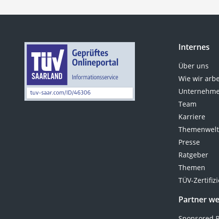
und Stein sicher an ihrem Platz
besonders gleichmäßig auf dem
bleibt.
Kuchen verteilen können. Kaufen
Sie einen Teigschaber, der zur
Entlastung Ihrer Handgelenke
Internes
ergonomisch geformt ist, wenn Sie
besonders häufig backen.
Über uns
Wie wir arb
Unternehme
Team
Karriere
Themenwel
Presse
Ratgeber
Themen
TÜV-Zertifiz
Partner w
Sponsored P