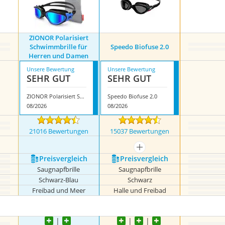
ZIONOR Polarisiert
Schwimmbrille für
Speedo Biofuse 2.0
Herren und Damen
Unsere Bewertung
Unsere Bewertung
SEHR GUT
SEHR GUT
ZIONOR Polarisiert Schwimmbrille für Herren und Damen
Speedo Biofuse 2.0
08/2026
08/2026
21016 Bewertungen
15037 Bewertungen
mehr anzeigen
Preis­vergleich
Preis­vergleich
Saugnapfbrille
Saugnapfbrille
Schwarz-Blau
Schwarz
Freibad und Meer
Halle und Freibad