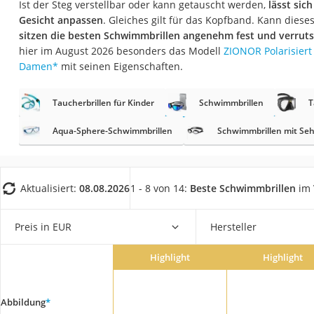
Ist der Steg verstellbar oder kann getauscht werden,
lässt sich
Trekkingschuhe H
Gesicht anpassen
. Gleiches gilt für das Kopfband. Kann dieses
Reisetasche mit Ro
sitzen die besten Schwimmbrillen angenehm fest und verruts
hier im August 2026 besonders das Modell
ZIONOR Polarisiert
Klimmzugstation
Damen
*
mit seinen Eigenschaften.
Koffer
Nachtsichtgerät
Taucherbrillen für Kinder
Schwimmbrillen
T
Faltschloss
Aqua-Sphere-Schwimmbrillen
Schwimmbrillen mit Se
Handgepäck-Koffe
Vibrationsplatte
Aktualisiert:
08.08.2026
1 - 8 von 14:
Beste Schwimmbrillen
im 
Wanderschuhe He
Sicherheitsweste R
Preis in EUR
Hersteller
Service
Highlight
Highlight
Abbildung
*