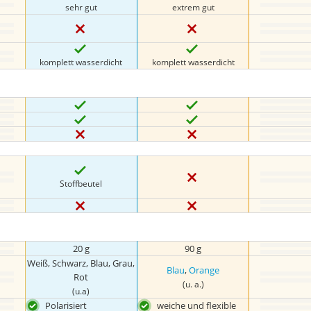
sehr gut
extrem gut
komplett wasserdicht
komplett wasserdicht
Stoffbeutel
20 g
90 g
Weiß, Schwarz, Blau, Grau,
Blau
,
Orange
Rot
(u. a.)
(u.a)
Polarisiert
weiche und flexible