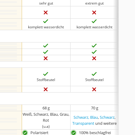
sehr gut
extrem gut
komplett wasserdicht
komplett wasserdicht
kompl
Stoffbeutel
Stoffbeutel
68 g
70 g
Weiß, Schwarz, Blau, Grau,
Schwarz, Blau
,
Schwarz
,
Weiß, Sc
Rot
Transparent
und weitere
(u.a)
Polarisiert
100% beschlagfrei
ext