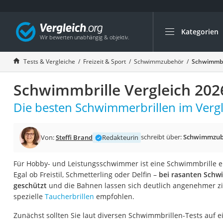
Kategorien
Die beliebtesten V
Freizeit & Sport
Tests & Vergleiche
Freizeit & Sport
Schwimmzubehör
Schwimmbri
Gartentrampolin
Schwimmbrille Vergleich 202
Trampolin
Metalldetektor
Die besten Schwimmerbrillen im Vergl
Eufab-Fahrradträg
Trampolin 366 cm
schreibt über:
Schwimmzub
Von:
Steffi Brand
Redakteurin
Fahrradschloss
Für Hobby- und Leistungsschwimmer ist eine Schwimmbrille ei
Aluminium-Koffer
Egal ob Freistil, Schmetterling oder Delfin –
bei rasanten Schw
Futterboot
geschützt
und die Bahnen lassen sich deutlich angenehmer 
spezielle
Taucherbrillen
empfohlen.
Air Bike
E-Bike-Dreirad
Zunächst sollten Sie laut diversen Schwimmbrillen-Tests auf 