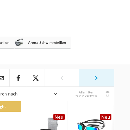
rillen
Arena-Schwimmbrillen
Alle Filter
eren nach
zurücksetzen
ight
Neu
Neu