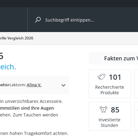
ergleiche nach Kategorie
lle Vergleich 2026
6
Fakten zum 
eich.
er
101
ehör
Lektorin:
Alina V.
Recherchierte
Produkte
n unverzichtbares Accessoire.
85
immstilen sind Ihre Augen
ziehen. Zum Tauchen werden
Investierte
Stunden
einen hohen Tragekomfort achten.