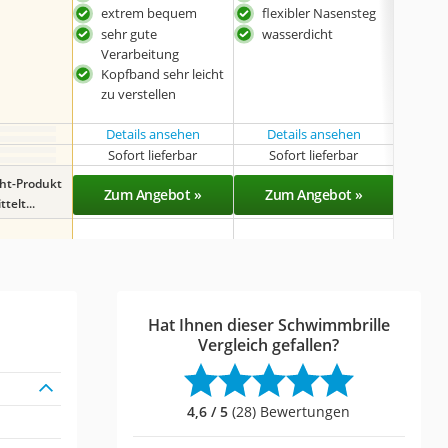
extrem bequem
flexibler Nasensteg
seh
Ver
sehr gute
wasserdicht
Kopf
Verarbeitung
zu v
Kopfband sehr leicht
zu verstellen
Details ansehen
Details ansehen
Det
Sofort lieferbar
Sofort lieferbar
Sof
ght-Produkt
Zum Angebot »
Zum Angebot »
Zu
telt...
Hat Ihnen dieser Schwimmbrille
Vergleich gefallen?
4,6 / 5
(28) Bewertungen