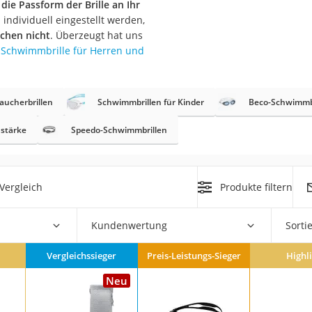
 die Passform der Brille an Ihr
erren
 individuell eingestellt werden,
llen
chen nicht
. Überzeugt hat uns
 Schwimmbrille für Herren und
aucherbrillen
Schwimmbrillen für Kinder
Beco-Schwimmb
hstärke
Speedo-Schwimmbrillen
r
Vergleich
Produkte filtern
rren
eiten
Kundenwertung
Sorti
Vergleichssieger
Preis-Leistungs-Sieger
Highl
Neu