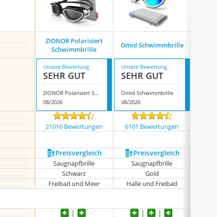
ZIONOR Polarisiert
AR
Omid Schwimmbrille
Schwimmbrille
Sc
Unsere Bewertung
Unsere Bewertung
Unsere
SEHR GUT
SEHR GUT
SEH
ZIONOR Polarisiert Schwimmbrille
Omid Schwimmbrille
08/2026
08/2026
08/202
21016 Bewertungen
6101 Bewertungen
1481
Preis­vergleich
Preis­vergleich
P
Saugnapfbrille
Saugnapfbrille
Sa
Schwarz
Gold
Freibad und Meer
Halle und Freibad
Hall