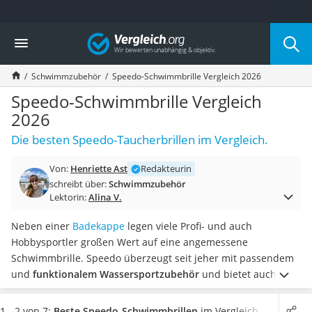
Die beliebtesten Vergleiche nach Kategorie
Vergleich
Freizeit & Sport
Gartentrampolin
Schwimmzubehör
Speedo-Schwimmbrille Vergleich 2026
Trampolin
Metalldetektor
Speedo-Schwimmbrille Vergleich
Eufab-Fahrradträger
2026
Trampolin 366 cm
Die besten Speedo-Taucherbrillen im Vergleich.
Fahrradschloss
Aluminium-Koffer
Von:
Henriette Ast
Redakteurin
Futterboot
schreibt über:
Schwimmzubehör
Air Bike
Lektorin:
Alina V.
E-Bike-Dreirad
Trekkingschuhe Herren
Neben einer
Badekappe
legen viele Profi- und auch
Reisetasche mit Rollen
Hobbysportler großen Wert auf eine angemessene
Klimmzugstation
Schwimmbrille. Speedo überzeugt seit jeher mit passendem
Koffer
und
funktionalem Wassersportzubehör
und bietet auch bei
Nachtsichtgerät
Schwimmbrillen eine breite Auswahl an verschiedenen
Faltschloss
Modellen an. Online-Tests berichten zudem, dass einige
1 - 2 von 7:
Beste Speedo-Schwimmbrillen
im Vergleich