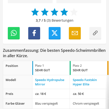
und fehlerfreie Inhalte zu liefern. Dabei liebe ich es,
meinen Wissensschatz immer mehr zu erweitern und
mich täglich mit den verschiedensten Themen
auseinanderzusetzen.
3,7 / 5
(3) Bewertungen
Zusammenfassung: Die besten Speedo-Schwimmbrillen
in aller Kürze.
Position
Platz 1
Platz 2
SEHR GUT
SEHR GUT
Modell
Speedo Hydropulse
Speedo Fastskin
Mirror
Hyper Elite
Preis
ca.
18 €
ca.
50 €
Farbe Gläser
Blau verspiegelt
Chrom verspiegelt