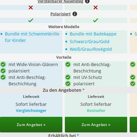
Verstellbarer Nasensteg
Polarisiert
Weitere Modelle
•
•
•
Bundle mit Schwimmbrille
Bundle mit Badekappe
S
•
für Kinder
Schwarz/Grau/Gold
•
Weiß/Grau/Roségold
Vorteile
mit Wide-Vision-Gläsern
mit Anti-Beschlag-
polarisiert
Beschichtung
mit Anti-Beschlag-
mit UV-Schutz
Beschichtung
polarisiert
Zu den Angeboten
*
Lieferzeit
Lieferzeit
Sofort lieferbar
Sofort lieferbar
Vergleichssieger
Bestseller
Zum Angebot »
Zum Angebot »
Erhältlich bei
*