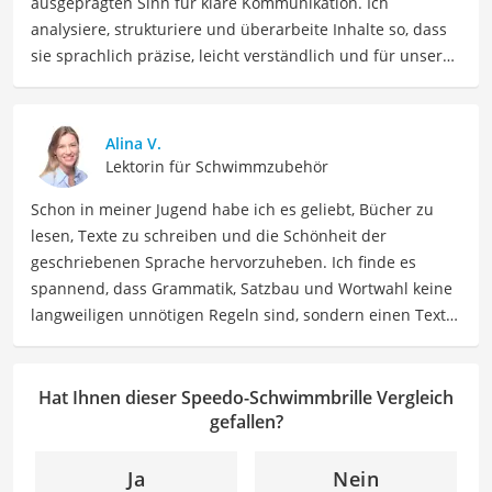
ausgeprägten Sinn für klare Kommunikation. Ich
analysiere, strukturiere und überarbeite Inhalte so, dass
sie sprachlich präzise, leicht verständlich und für unsere
Leser:innen informierend sind. Mein Schwerpunkt liegt
dabei unter anderem auf Freizeit-Themen. Auch privat
beschäftige ich mich gerne mit verschiedenen Hobbys
Alina V.
und Freizeitaktivitäten. Dieses Interesse spiegelt sich in
Lektorin für Schwimmzubehör
meinen Beiträgen wider, die sich mit Freizeitideen,
Schon in meiner Jugend habe ich es geliebt, Bücher zu
Reiseempfehlungen, Hobbytipps und Anregungen für die
lesen, Texte zu schreiben und die Schönheit der
Freizeitgestaltung befassen.
geschriebenen Sprache hervorzuheben. Ich finde es
Der Speedo-Schwimmbrille-Vergleich ist aus unserer Sicht
spannend, dass Grammatik, Satzbau und Wortwahl keine
besonders empfehlenswert für
Schwimmer
und
langweiligen unnötigen Regeln sind, sondern einen Text
Wassersportler
.
zum Leben erwecken können. Deshalb habe ich es mir
zur Aufgabe gemacht, mein Know How und die Liebe zum
geschriebenen Wort als Lektorin bei VGL in unsere Texte
Hat Ihnen dieser Speedo-Schwimmbrille Vergleich
einfließen zu lassen. Mit meinem Auge für
gefallen?
Detailgenauigkeit und sprachliche Präzision unterstütze
ich unser Redaktionsteam dabei, qualitativ hochwertige
Ja
Nein