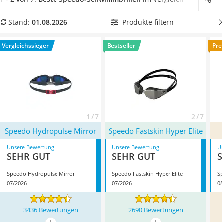
Handgepäck-Koffer
Brillen sich mit ihrer Polarisation für Wettkämpfe im Sommer
Vibrationsplatte
eignen.
Wählen Sie jetzt aus unserer Vergleichstabelle
eine
Produkte filtern
Stand:
01.08.2026
Wanderschuhe Herren
Speedo-Schwimmbrille mit Anti-Beschlag-Beschichtung
,
Sicherheitsweste Reiten
damit die Gläser klar bleiben und Sie nicht mehr
Vergleichssieger
Bestseller
Pre
Service
zwischenspülen müssen. Überzeugt hat uns hier im August
2026 besonders das Modell
Speedo Hydropulse Mirror
*
mit
seinen Eigenschaften.
1 / 7
2 / 7
Speedo Hydropulse Mirror
Speedo Fastskin Hyper Elite
Unsere Bewertung
Unsere Bewertung
U
SEHR GUT
SEHR GUT
Speedo Hydropulse Mirror
Speedo Fastskin Hyper Elite
S
07/2026
07/2026
0
3436 Bewertungen
2690 Bewertungen