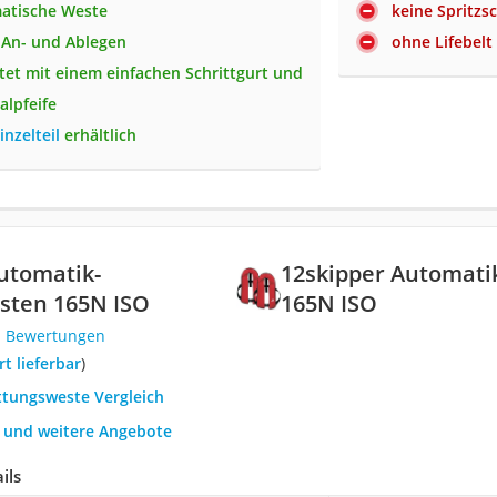
atische Weste
keine Spritzs
 An- und Ablegen
ohne Lifebelt
tet mit einem einfachen Schrittgurt und
alpfeife
inzelteil
erhältlich
utomatik-
12skipper Automati
sten 165N ISO
165N ISO
1 Bewertungen
ort lieferbar
)
ttungsweste Vergleich
h und weitere Angebote
ils