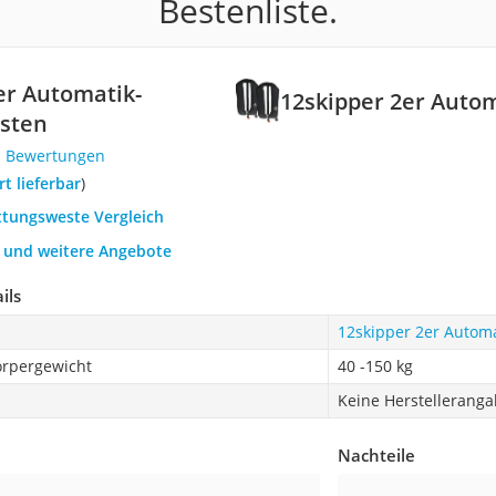
Bestenliste.
er Automatik-
12skipper 2er Auto
sten
1 Bewertungen
ort lieferbar
)
ttungsweste Vergleich
h und weitere Angebote
ils
12skipper 2er Autom
rpergewicht
40 -150 kg
Keine Herstellerang
Nachteile