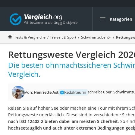
Kategorien
Die beliebtesten V
Freizeit & Sport
Tests & Vergleiche
Freizeit & Sport
Schwimmzubehör
Rettungswe
Gartentrampolin
Rettungsweste Vergleich 202
Trampolin
Metalldetektor
Die besten ohnmachtssicheren Schw
Eufab-Fahrradträg
Vergleich.
Trampolin 366 cm
Fahrradschloss
schreibt über:
Schwimmzu
Von:
Henriette Ast
Redakteurin
Aluminium-Koffer
Reisen Sie auf hoher See oder machen eine Tour mit Ihrem Sch
Futterboot
Rettungsweste unerlässlich. Diese sind in verschiedene Sicher
Air Bike
nach ISO 12402-2 bieten dabei am meisten Sicherheit
. So sin
hochseetauglich und auch unter extremen Bedingungen geei
E-Bike-Dreirad