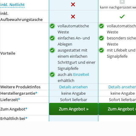
inkl. Notlicht
kann nachgerüstet w
inkl.
Aufbewahrungstasche
vollautomatische
vollautomatisc
Weste
Weste
einfaches An- und
besonders siche
Ablegen
Weste
ausgestattet mit
mit Lifebelt und
Vorteile
einem einfachen
Signalpfeife
Schrittgurt und einer
Signalpfeife
auch als
Einzelteil
erhältlich
Weitere Produktinfos
Details ansehen
Details ansehe
Herstellergarantie
*
keine Angabe
keine Angabe
Lieferzeit
*
Sofort lieferbar
Sofort lieferba
Zum Angebot »
Zum Angebot 
Zum Angebot
*
Erhältlich bei
*