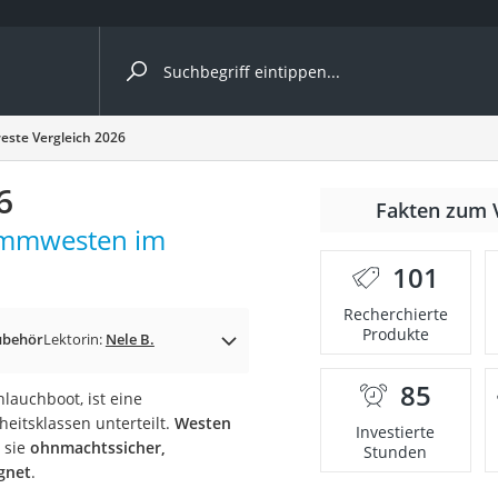
ergleiche nach Kategorie
ste Vergleich 2026
6
Fakten zum 
immwesten im
er
101
Recherchierte
Produkte
behör
Lektorin:
Nele B.
85
lauchboot, ist eine
heitsklassen unterteilt.
Westen
Investierte
d sie
ohnmachtssicher,
Stunden
gnet
.