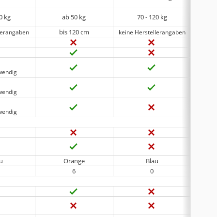
0 kg
ab 50 kg
70 - 120 kg
bis 120 cm
llerangaben
keine Herstellerangaben
twendig
twendig
twendig
u
Orange
Blau
6
0
keine H