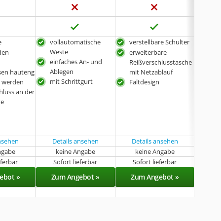
e
vollautomatische
verstellbare Schulter
vol
Weste
Wes
den
erweiterbare
einfaches An- und
ein
Reißverschlusstasche
Ablegen
Abl
sen hauteng
mit Netzablauf
mit Schrittgurt
t werden
Faltdesign
hluss an der
te
ansehen
Details ansehen
Details ansehen
Det
ngabe
keine Angabe
keine Angabe
k
eferbar
Sofort lieferbar
Sofort lieferbar
Sof
ebot »
Zum Angebot »
Zum Angebot »
Zu