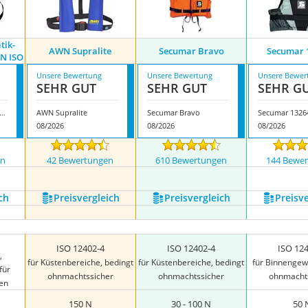
tik-
AWN Supralite
Secumar Bravo
Secumar 
N ISO
Unsere Bewertung
Unsere Bewertung
Unsere Bewer
SEHR GUT
SEHR GUT
SEHR G
per Automatik-Rettungswesten 165N ISO
AWN Supralite
Secumar Bravo
Secumar 132
08/2026
08/2026
08/2026
en
42 Bewertungen
610 Bewertungen
144 Bewe
nzeigen
ch
Preis­vergleich
Preis­vergleich
Preis­v
ISO 12402-4
ISO 12402-4
ISO 12
,
für Küstenbereiche, bedingt
für Küstenbereiche, bedingt
für Binnengew
für
ohnmachtssicher
ohnmachtssicher
ohnmacht
en
150 N
30 - 100 N
50 