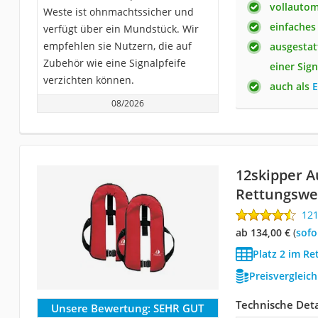
vollautom
Weste ist ohnmachtssicher und
einfaches
verfügt über ein Mundstück. Wir
empfehlen sie Nutzern, die auf
ausgestat
Zubehör wie eine Signalpfeife
einer Sign
verzichten können.
auch als
E
08/2026
12skipper A
Rettungswe
12
ab 134,00 €
(
Sof
Platz 2 im Re
Preisvergleic
Technische Deta
Unsere Bewertung:
SEHR GUT