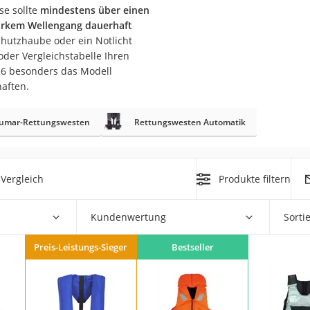
erren
se sollte
mindestens über einen
arkem Wellengang dauerhaft
llen
schutzhaube oder ein Notlicht
oder Vergleichstabelle Ihren
026 besonders das Modell
haften.
umar-Rettungswesten
Rettungswesten Automatik
r
Vergleich
Produkte filtern
rren
eiten
Kundenwertung
Sorti
Preis-Leistungs-Sieger
Bestseller