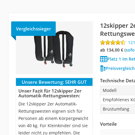
12skipper 2
Vergleichssieger
Rettungswe
12
ab 134,00 €
(
Sof
Platz 1 im Re
Preisvergleic
Technische Deta
Unsere Bewertung:
SEHR GUT
Modell
Unser Fazit für 12skipper 2er
Automatik-Rettungswesten:
Empfohlenes Kö
Die 12skipper 2er Automatik-
Brustumfang
Rettungswesten eignen sich für
Personen ab einem Körpergewicht
Vorteile
von 40 kg. Für Kleinkinder sind sie
leider nicht zu empfehlen. Die