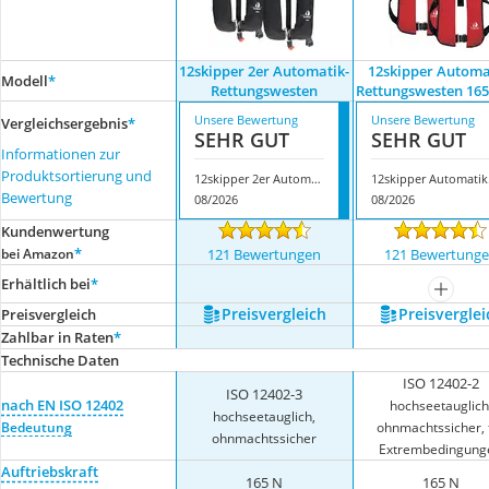
12skipper 2er Automatik-
12skipper Automa
Modell
*
Rettungswesten
Rettungswesten 165
Unsere Bewertung
Unsere Bewertung
Vergleichsergebnis
*
SEHR GUT
SEHR GUT
Informationen zur
Produktsortierung und
12skipper 2er Automatik-Rettungswesten
12skip
Bewertung
08/2026
08/2026
Kundenwertung
*
bei Amazon
121 Bewertungen
121 Bewertung
Erhältlich bei
*
mehr a
Preis­vergleich
Preis­verglei
Preis­vergleich
Zahlbar in Raten
*
Technische Daten
ISO 12402-2
ISO 12402-3
nach EN ISO 12402
hochseetauglich
hochseetauglich,
Bedeutung
ohnmachtssicher, 
ohnmachtssicher
Extrembedingung
Auftriebskraft
165 N
165 N