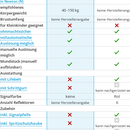
in Newton (N)
empfohlenes
40 -150 kg
keine Herstelleran
Körpergewicht
Brustumfang
keine Herstellerangabe
keine Herstelleran
für Kleinkinder geeignet
ohnmachtssicher
vollautomatische
Auslösung möglich
manuelle Auslösung
möglich
Mundstück (manuell
aufblasbar)
Ausstattung
mit Lifebelt
mit Schrittgurt
kann nachgerüstet w
Signalfarbe
keine
Rot
Anzahl Reflektoren
6
keine Herstellerangabe
Zubehör
inkl. Signalpfeife
inkl. Spritzschutzhaube
kann nachgerüstet w