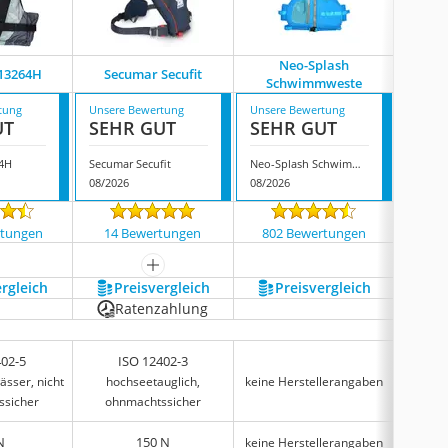
Neo-Splash
13264H
Secumar Secufit
Segella
Schwimmweste
tung
Unsere Bewertung
Unsere Bewertung
Unsere
UT
SEHR GUT
SEHR GUT
SEH
64H
Secumar Secufit
Neo-Splash Schwimmweste
08/2026
08/2026
08/202
rtungen
14 Bewertungen
802 Bewertungen
88 
mehr anzeigen
ergleich
Preis­vergleich
Preis­vergleich
P
Ratenzahlung
402-5
ISO 12402-3
I
ässer, nicht
hochseetauglich,
keine Herstellerangaben
hoc
ssicher
ohnmachtssicher
ohn
N
150 N
keine Herstellerangaben