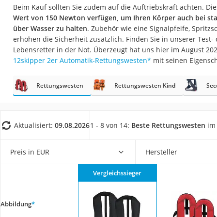
Trekkingschuhe H
Beim Kauf sollten Sie zudem auf die Auftriebskraft achten. Die
Wert von 150 Newton verfügen, um Ihren Körper auch bei st
Reisetasche mit Ro
über Wasser zu halten
. Zubehör wie eine Signalpfeife, Spritz
Klimmzugstation
erhöhen die Sicherheit zusätzlich. Finden Sie in unserer Test- 
Lebensretter in der Not. Überzeugt hat uns hier im August 2
Koffer
12skipper 2er Automatik-Rettungswesten
*
mit seinen Eigensc
Nachtsichtgerät
Faltschloss
Rettungswesten
Rettungswesten Kind
Sec
Handgepäck-Koffe
Vibrationsplatte
Aktualisiert:
09.08.2026
1 - 8 von 14:
Beste Rettungswesten
im 
Wanderschuhe He
Sicherheitsweste R
Preis in EUR
Hersteller
Service
Vergleichssieger
Abbildung
*