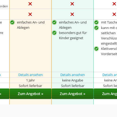
erden
he
einfaches An- und
einfaches An- und
mit Tasch
Ablegen
Ablegen
kann mit 
re
besonders gut für
seitlichen
Kinder geeignet
Verschlüs
eingestell
Klettversc
Vordersei
n
Details ansehen
Details ansehen
Details 
1 Jahr
keine Angabe
keine A
r
Sofort lieferbar
Sofort lieferbar
Sofort li
»
Zum Angebot »
Zum Angebot »
Zum Ang