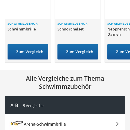
Handgepäck-Koffer
Vibrationsplatte
Wanderschuhe Herren
Sicherheitsweste Reiten
SCHWIMMZUBEHÖR
SCHWIMMZUBEHÖR
SCHWIMMZUB
Schwimmbrille
Schnorchelset
Neoprensc
Service
Damen
Zum Vergleich
Zum Vergleich
Zum Ve
Alle Vergleiche zum Thema
Schwimmzubehör
A-B
5 Vergleiche
Arena-Schwimmbrille