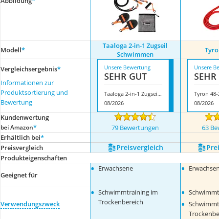
Abbildung
*
Taaloga 2-in-1 Zugseil
Modell
*
Tyro
Schwimmen
Unsere Bewertung
Unsere B
Vergleichsergebnis
*
SEHR GUT
SEHR
Informationen zur
Produktsortierung und
Taaloga 2-in-1 Zugseil Schwimmen
Tyron 48-
Bewertung
08/2026
08/2026
Kundenwertung
*
bei Amazon
79 Bewertungen
63 Be
Erhältlich bei
*
Preis­vergleich
Prei
Preis­vergleich
Produkteigenschaften
•
•
Erwachsene
Erwachse
Geeignet für
•
•
Schwimmtraining im
Schwimmtr
•
Trockenbereich
Verwendungszweck
Schwimmtr
Trockenbe