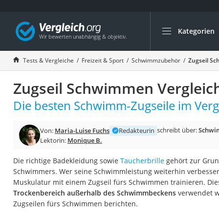
Kategorien
Die beliebtesten V
Freizeit & Sport
Tests & Vergleiche
Freizeit & Sport
Schwimmzubehör
Zugseil Sc
Gartentrampolin
Zugseil Schwimmen Vergleic
Trampolin
Metalldetektor
Die besten Schwimm-Zugseile im Vergl
Eufab-Fahrradträg
schreibt über:
Schwi
Von:
Maria-Luise Fuchs
Redakteurin
Trampolin 366 cm
Lektorin:
Monique B.
Fahrradschloss
Die richtige Badekleidung sowie
Taucherbrille
gehört zur Grun
Aluminium-Koffer
Schwimmers. Wer seine Schwimmleistung weiterhin verbessern
Futterboot
Muskulatur mit einem Zugseil fürs Schwimmen trainieren. Di
Trockenbereich außerhalb des Schwimmbeckens
verwendet w
Air Bike
Zugseilen fürs Schwimmen berichten.
E-Bike-Dreirad