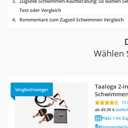
Zugseile Schwimmen-Kaufberatung
: So wählen S
Test oder Vergleich
Kommentare zum Zugseil Schwimmen Vergleich
Wählen S
Taaloga 2-in
Vergleichssieger
Schwimme
79
ab 49,00 €
(
Sofor
Platz 1 im Z
Preisvergleic