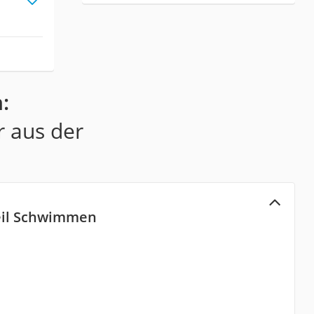
:
r aus der
seil Schwimmen