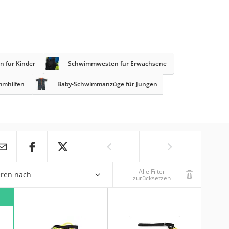
 für Kinder
Schwimmwesten für Erwachsene
mhilfen
Baby-Schwimmanzüge für Jungen
Alle Filter
eren nach
zurücksetzen