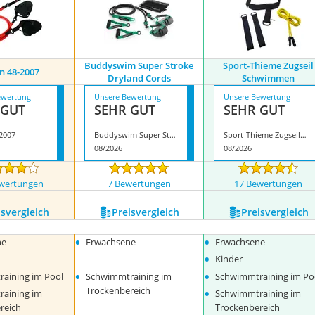
Buddyswim Super Stroke
Sport-Thieme Zugseil
n 48-2007
Dryland Cords
Schwimmen
ewertung
Unsere Bewertung
Unsere Bewertung
 GUT
SEHR GUT
SEHR GUT
2007
Buddyswim Super Stroke Dryland Cords
Sport-Thieme Zugseil Schwimmen
08/2026
08/2026
wertungen
7 Bewertungen
17 Bewertungen
s­vergleich
Preis­vergleich
Preis­vergleich
•
•
ne
Erwachsene
Erwachsene
•
Kinder
•
•
aining im Pool
Schwimmtraining im
Schwimmtraining im Po
•
Trockenbereich
aining im
Schwimmtraining im
reich
Trockenbereich