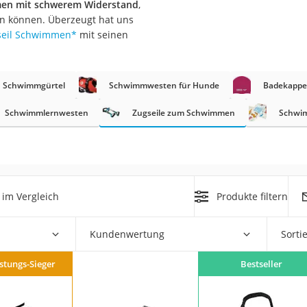
men mit schwerem Widerstand
,
erren
n können. Überzeugt hat uns
llen
gseil Schwimmen
*
mit seinen
Schwimmgürtel
Schwimmwesten für Hunde
Badekappen
Schwimmlernwesten
Zugseile zum Schwimmen
Schwim
r
rren
im Vergleich
Produkte filtern
eiten
Kundenwertung
Sorti
istungs-Sieger
Bestseller