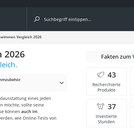
ergleiche nach Kategorie
hwimmen Vergleich 2026
h 2026
Fakten zum 
eich.
er
43
mmzubehör
Recherchierte
Produkte
dausstattung eines jeden
37
 möchte, sollte seine
ese können
auch im
Investierte
erden, wie Online-Tests von
Stunden