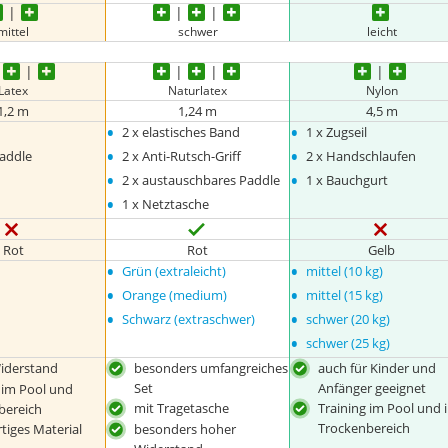
mittel
schwer
leicht
Latex
Naturlatex
Nylon
1,2 m
1,24 m
4,5 m
•
•
2 x elastisches Band
1 x Zugseil
•
•
addle
2 x Anti-Rutsch-Griff
2 x Handschlaufen
•
•
2 x austauschbares Paddle
1 x Bauchgurt
•
1 x Netztasche
Rot
Rot
Gelb
•
•
Grün (extraleicht)
mittel (10 kg)
•
•
Orange (medium)
mittel (15 kg)
•
•
Schwarz (extraschwer)
schwer (20 kg)
•
schwer (25 kg)
iderstand
besonders umfangreiches
auch für Kinder und
Set
Anfänger geeignet
 im Pool und
mit Tragetasche
Training im Pool und 
bereich
Trockenbereich
iges Material
besonders hoher