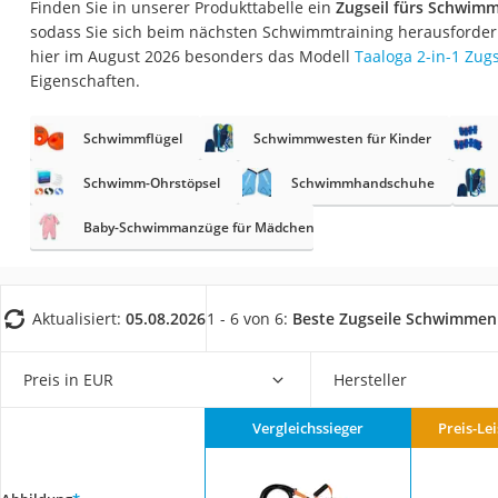
Finden Sie in unserer Produkttabelle ein
Zugseil fürs Schwim
Trekkingschuhe H
sodass Sie sich beim nächsten Schwimmtraining herausforder
Reisetasche mit Ro
hier im August 2026 besonders das Modell
Taaloga 2-in-1 Zu
Eigenschaften.
Klimmzugstation
Koffer
Schwimmflügel
Schwimmwesten für Kinder
Nachtsichtgerät
Schwimm-Ohrstöpsel
Schwimmhandschuhe
Faltschloss
Baby-Schwimmanzüge für Mädchen
Handgepäck-Koffe
Vibrationsplatte
Wanderschuhe He
Aktualisiert:
05.08.2026
1 - 6 von 6:
Beste Zugseile Schwimmen
Sicherheitsweste R
Service
Preis in EUR
Hersteller
Vergleichssieger
Preis-Le