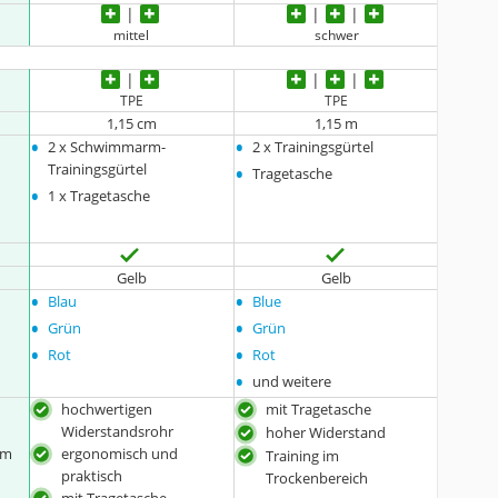
mittel
schwer
TPE
TPE
1,15 cm
1,15 m
•
•
2 x Schwimmarm-
2 x Trainingsgürtel
•
Trainingsgürtel
Tragetasche
•
1 x Tragetasche
Gelb
Gelb
•
•
Blau
Blue
•
•
Grün
Grün
•
•
Rot
Rot
•
und weitere
hochwertigen
mit Tragetasche
Widerstandsrohr
hoher Widerstand
im
ergonomisch und
Training im
praktisch
Trockenbereich