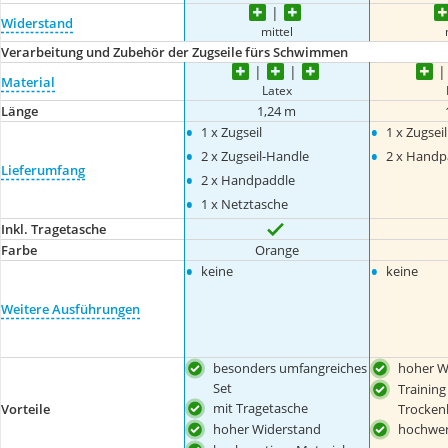
Widerstand
mittel
Verarbeitung und Zubehör der Zugseile fürs Schwimmen
Material
Latex
Länge
1,24 m
•
•
1 x Zugseil
1 x Zugseil
•
•
2 x Zugseil-Handle
2 x Handp
Lieferumfang
•
2 x Handpaddle
•
1 x Netztasche
Inkl. Tragetasche
Farbe
Orange
•
•
keine
keine
Weitere Ausführungen
besonders umfangreiches
hoher W
Set
Training
mit Tragetasche
Trocken
Vorteile
hoher Widerstand
hochwert