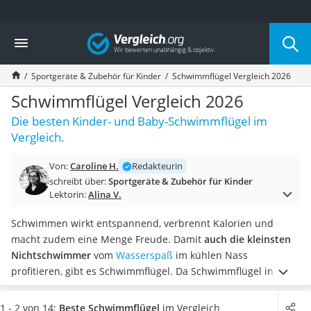
Die beliebtesten Vergleiche nach Kategorie
Vergleich
Kind & Baby
Babyphone mit 2 Kameras
Sportgeräte & Zubehör für Kinder
Schwimmflügel Vergleich 2026
Walkie-Talkie Kinder
Kindermatratzen
Schwimmflügel Vergleich 2026
Babywippe
Die besten Kinder- und Baby-Schwimmflügel im
Rollschuhe für Kinder
Vergleich.
Tischkicker
Laufrad
Von:
Caroline H.
Redakteurin
Kinderschubkarre
schreibt über:
Sportgeräte & Zubehör für Kinder
Babyschlafsack
Lektorin:
Alina V.
Kinderuhr
Babyphone
Schwimmen wirkt entspannend, verbrennt Kalorien und
Treppenschutzgitter
macht zudem eine Menge Freude. Damit
auch die kleinsten
Kindersitz ab 4 Jahren
Nichtschwimmer
vom
Wasserspaß
im kühlen Nass
Kinderroller 3 Räder
profitieren, gibt es Schwimmflügel.
Da Schwimmflügel in
Ferngesteuertes Auto
erster Linie für Kinder konzipiert sind, gibt es sie
in
Kindersitz 15–36 kg
zahlreichen Farben und mit bunten Motiven
. Achten Sie bei
1 - 2 von 14:
Beste Schwimmflügel
im Vergleich