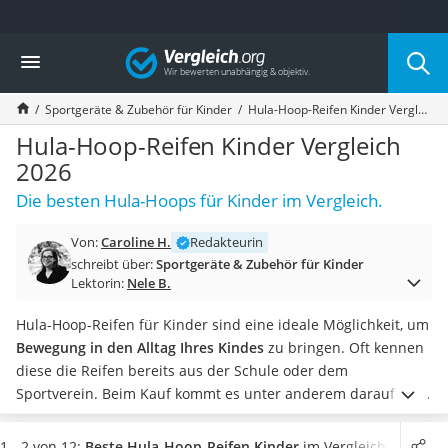
Die beliebtesten Vergleiche nach Kategorie
Vergleich
Kind & Baby
Babyphone mit 2 Kameras
Sportgeräte & Zubehör für Kinder
Hula-Hoop-Reifen Kinder Vergleich 2026
Walkie-Talkie Kinder
Kindermatratzen
Hula-Hoop-Reifen Kinder Vergleich
Babywippe
2026
Rollschuhe für Kinder
Die besten Hula-Hoops für Kinder im Vergleich.
Tischkicker
Laufrad
Von:
Caroline H.
Redakteurin
Kinderschubkarre
schreibt über:
Sportgeräte & Zubehör für Kinder
Babyschlafsack
Lektorin:
Nele B.
Kinderuhr
Babyphone
Hula-Hoop-Reifen für Kinder sind eine ideale Möglichkeit, um
Treppenschutzgitter
Bewegung in den Alltag Ihres Kindes
zu bringen. Oft kennen
Kindersitz ab 4 Jahren
diese die Reifen bereits aus der Schule oder dem
Kinderroller 3 Räder
Sportverein. Beim Kauf kommt es unter anderem darauf an,
Ferngesteuertes Auto
wie vertraut Ihr Kind
bereits im Umgang mit einem Hula-
Kindersitz 15–36 kg
Hoop-Reifen ist.
Weiter führen Tests im Internet an, dass die
1 - 2 von 12:
Beste Hula-Hoop-Reifen Kinder
im Vergleich