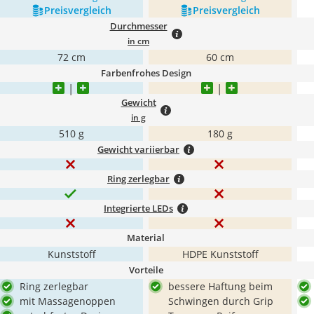
Preis­vergleich
Preis­vergleich
Durchmesser
in cm
72 cm
60 cm
Farbenfrohes Design
Gewicht
in g
510 g
180 g
Gewicht variierbar
Ring zerlegbar
Integrierte LEDs
Material
Kunststoff
HDPE Kunststoff
Vorteile
Ring zerlegbar
bessere Haftung beim
mit Massagenoppen
Schwingen durch Grip