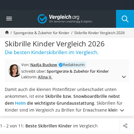
Die beliebtesten Vergleiche nach Kategorie
Vergleich
Kind & Baby
Babyphone mit 2 Kameras
Sportgeräte & Zubehör für Kinder
Skibrille Kinder Vergleich 2026
Walkie-Talkie Kinder
Kindermatratzen
Skibrille Kinder Vergleich 2026
Babywippe
Die besten Kinderskibrillen im Vergleich.
Rollschuhe für Kinder
Tischkicker
Von:
Nadja Buckow
Redakteurin
Laufrad
schreibt über:
Sportgeräte & Zubehör für Kinder
Kinderschubkarre
Lektorin:
Alina V.
Babyschlafsack
Kinderuhr
Damit auch die kleinen Pistenflitzer unbeschadet unten
Babyphone
ankommen, ist eine
Skibrille bzw. Snowboardbrille nebst
Treppenschutzgitter
dem
Helm
die wichtigste Grundausstattung
. Skibrillen für
Kindersitz ab 4 Jahren
Kinder sind im Vergleich zu Brillen für Erwachsene
kleiner
Kinderroller 3 Räder
geschnitten
. Das ist wichtig, denn für eine gute Sicht sollte
Ferngesteuertes Auto
die Skibrille überall am Gesicht anliegen.
Alle Modelle bieten
1 - 2 von 11:
Beste Skibrillen Kinder
im Vergleich
Kindersitz 15–36 kg
grundsätzlich einen guten UV-Schutz, wie Kinder-Skibrillen-