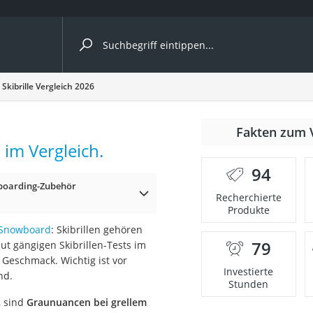
ergleiche nach Kategorie
Skibrille Vergleich 2026
Fakten zum 
im Vergleich.
er
94
boarding-Zubehör
Recherchierte
Produkte
Snowboard
: Skibrillen gehören
79
ut gängigen Skibrillen-Tests im
 Geschmack. Wichtig ist vor
Investierte
nd.
Stunden
, sind
Graunuancen bei grellem