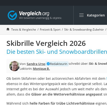
Kategorien
Die beliebtesten V
Freizeit & Sport
Tests & Vergleiche
Freizeit & Sport
Ski- & Snowboarding-Zubehör
Gartentrampolin
Skibrille Vergleich 2026
Trampolin
Metalldetektor
Die besten Ski- und Snowboardbrillen 
Eufab-Fahrradträg
schreibt über:
Ski- & Snow
Von:
Sandra Urso
Redakteurin
Trampolin 366 cm
Lektorin:
Monique B.
Fahrradschloss
Ob beim Skifahren oder bei actionreichen Abfahrten mit dem
Aluminium-Koffer
ebenso in das Wintersportgepäck wie das Sportgerät selbst. La
Futterboot
Internet geht es bei der Auswahl jedoch um weit mehr als den
allem, dass die
Gläser an die Wetterverhältnisse angepasst
si
Air Bike
E-Bike-Dreirad
Während sich
helle Farben für trübe Lichtverhältnisse
eignen