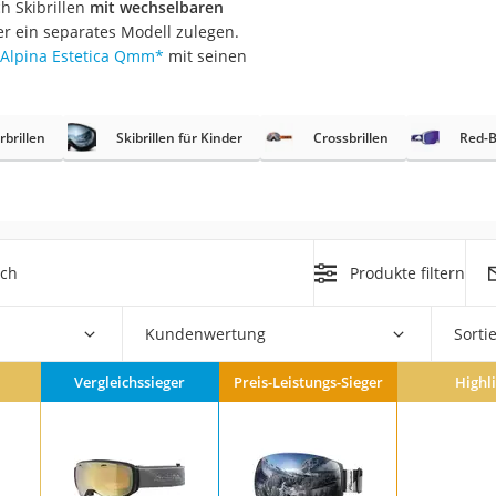
h Skibrillen
mit wechselbaren
erren
ter ein separates Modell zulegen.
llen
Alpina Estetica Qmm
*
mit seinen
rbrillen
Skibrillen für Kinder
Crossbrillen
Red-B
r
ich
Produkte filtern
rren
eiten
Kundenwertung
Sorti
Vergleichssieger
Preis-Leistungs-Sieger
Highl