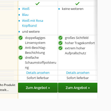
•
•
•
Weiß
keine weiteren
Schwa
•
•
Blau
Pink
•
•
Weiß mit Rosa
Weiß 
Kopfband
Kopfb
•
•
und weitere
und w
doppellagiges
großes Sichtfeld
OTG
Linsensystem
hoher Tragekomfort
Dop
Anti-Beschlag-
extrem hoher
Zwe
Beschichtung
Aufprallschutz
dreifache
Schaumstoffpolsteru
ng
Details ansehen
Details ansehen
Sofort lieferbar
Sofort lieferbar
Sof
ght-Produkt
Zum Angebot »
Zum Angebot »
Zu
telt...