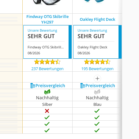
Findway OTG Skibrille
Oakley Flight Deck
Rio
YH297
Unsere Bewertung
Unsere Bewertung
Unsere
SEHR GUT
SEHR GUT
SEH
Findway OTG Skibrille YH297
Oakley Flight Deck
Rioroo 
08/2026
08/2026
08/202
237 Bewertungen
195 Bewertungen
535
mehr anzeigen
Preis­vergleich
Preis­vergleich
P
Nachhaltig
Nachhaltig
N
Silber
Blau