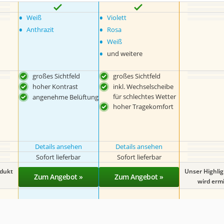
•
•
Weiß
Violett
•
•
Anthrazit
Rosa
•
Weiß
•
und weitere
großes Sichtfeld
großes Sichtfeld
hoher Kontrast
inkl. Wechselscheibe
für schlechtes Wetter
angenehme Belüftung
hoher Tragekomfort
Details ansehen
Details ansehen
Sofort lieferbar
Sofort lieferbar
odukt
Unser Highli
Zum Angebot »
Zum Angebot »
wird ermit