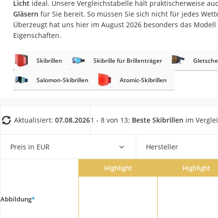
Licht
ideal. Unsere Vergleichstabelle hält praktischerweise auc
Trekkingschuhe H
Gläsern
für Sie bereit. So müssen Sie sich nicht für jedes Wet
Reisetasche mit Ro
Überzeugt hat uns hier im August 2026 besonders das Modell
Eigenschaften.
Klimmzugstation
Koffer
Skibrillen
Skibrille für Brillenträger
Gletsche
Nachtsichtgerät
Salomon-Skibrillen
Atomic-Skibrillen
Faltschloss
Handgepäck-Koffe
Vibrationsplatte
Aktualisiert:
07.08.2026
1 - 8 von 13:
Beste Skibrillen
im Vergle
Wanderschuhe He
Preis in EUR
Hersteller
Sicherheitsweste R
Service
Highlight
Highlight
Abbildung
*