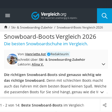
Die beliebtesten Vergleiche nach Kategorie
Vergleich
Freizeit & Sport
Gartentrampolin
Ski- & Snowboarding-Zubehör
Snowboard-Boots Vergleich 2026
Trampolin
Metalldetektor
Snowboard-Boots Vergleich 2026
Eufab-Fahrradträger
Die besten Snowboardschuhe im Vergleich.
Trampolin 366 cm
Fahrradschloss
Von:
Henriette Ast
Redakteurin
Aluminium-Koffer
schreibt über:
Ski- & Snowboarding-Zubehör
Futterboot
Lektorin:
Alina V.
Air Bike
E-Bike-Dreirad
Die richtigen Snowboard-Boots sind genauso wichtig wie
Trekkingschuhe Herren
das richtige Snowboard.
Denn mit schlechten Boots macht
Reisetasche mit Rollen
auch das Fahren mit dem besten Board keinen Spaß. Welche
Klimmzugstation
die passenden Boots für Sie sind hängt, genau wie die Wahl
Koffer
des richtigen Snowboards, von Ihrem Fahrstil ab.
Wenn Sie
Nachtsichtgerät
am liebsten Freestyle oder Freeride fahren, sind softe Boots
1 - 2 von 14:
Beste Snowboard-Boots
im Vergleich
Faltschloss
besser geeignet.
Wenn Sie gerne die Piste runterrasen, sind