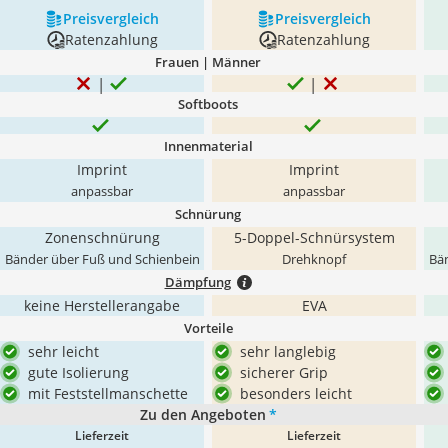
Preis­vergleich
Preis­vergleich
Ratenzahlung
Ratenzahlung
Frauen | Männer
Softboots
Innenmaterial
Imprint
Imprint
anpassbar
anpassbar
Schnürung
Zonenschnürung
5-Doppel-Schnürsystem
Bänder über Fuß und Schienbein
Drehknopf
Bän
Dämpfung
keine Herstellerangabe
EVA
Vorteile
sehr leicht
sehr langlebig
gute Isolierung
sicherer Grip
mit Feststellmanschette
besonders leicht
Zu den Angeboten
*
Lieferzeit
Lieferzeit