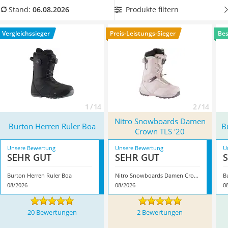
Handgepäck-Koffer
Sie mit härteren Boots auf der sicheren Seite. Welche
Produkte filtern
Stand:
06.08.2026
Vibrationsplatte
Unterschiede es noch gibt und
welche Boots im Belastungs-
Wanderschuhe Herren
Test am besten abschneiden
, können Sie in unserem
Vergleichssieger
Preis-Leistungs-Sieger
Bes
Sicherheitsweste Reiten
Vergleich nachlesen. Überzeugt hat uns hier im August 2026
Service
besonders das Modell
Burton Herren Ruler Boa
*
mit seinen
Eigenschaften.
1 / 14
2 / 14
Nitro Snowboards Damen
Burton Herren Ruler Boa
B
Crown TLS '20
Unsere Bewertung
Unsere Bewertung
U
SEHR GUT
SEHR GUT
Burton Herren Ruler Boa
Nitro Snowboards Damen Crown TLS '20
B
08/2026
08/2026
0
20 Bewertungen
2 Bewertungen