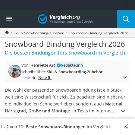
Die beliebtesten Vergleiche nach Kategorie
Vergleich
Freizeit & Sport
Gartentrampolin
Ski- & Snowboarding-Zubehör
Snowboard-Bindung Vergleich 2026
Trampolin
Metalldetektor
Snowboard-Bindung Vergleich 2026
Eufab-Fahrradträger
Die besten Bindungen fürs Snowboard im Vergleich.
Trampolin 366 cm
Fahrradschloss
Von:
Henriette Ast
Redakteurin
Aluminium-Koffer
schreibt über:
Ski- & Snowboarding-Zubehör
Futterboot
Lektorin:
Nele B.
Air Bike
E-Bike-Dreirad
Die Wahl der passenden Snowboardbindung ist ein Stück
Trekkingschuhe Herren
weit eine Wissenschaft für sich. Zu beachten sind nicht nur
Reisetasche mit Rollen
die individuellen Schneevorlieben, sondern auch
Material,
Klimmzugstation
Härtegrad, Größe und Montage
.
In Tests im Internet
Koffer
überzeugen vor allem die Snowboardbindungen, die aus
Nachtsichtgerät
leichtem Kunststoff sind, den Boot mit
Strap-in-Riemen
1 - 2 von 10:
Beste Snowboard-Bindungen
im Vergleich
Faltschloss
fixieren und traditionell mit
vier Schrauben
montiert werden.