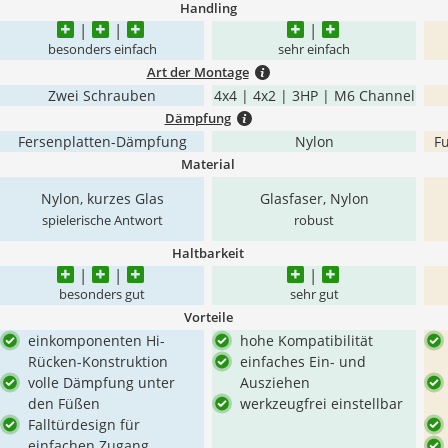
Handling
besonders einfach
sehr einfach
Art der Montage
Zwei Schrauben
4x4 | 4x2 | 3HP | M6 Channel
Dämpfung
Fersenplatten-Dämpfung
Nylon
F
Material
Nylon, kurzes Glas
Glasfaser, Nylon
spielerische Antwort
robust
Haltbarkeit
besonders gut
sehr gut
Vorteile
einkomponenten Hi-
hohe Kompatibilität
Rücken-Konstruktion
einfaches Ein- und
volle Dämpfung unter
Ausziehen
den Füßen
werkzeugfrei einstellbar
Falltürdesign für
einfachen Zugang