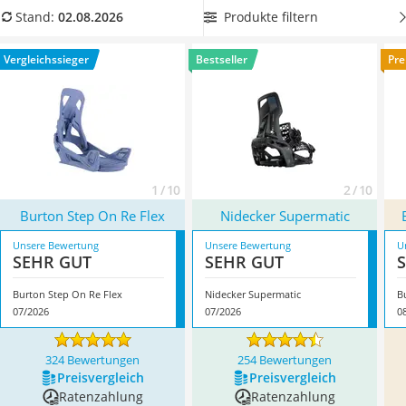
Handgepäck-Koffer
Suchen Sie jetzt in unserer Vergleichstabelle die
Produkte filtern
Stand:
02.08.2026
Vibrationsplatte
Snowboardbindung, die auf Ihr Board und zu Ihren Boots
Wanderschuhe Herren
passt. Überzeugt hat uns hier im August 2026 besonders das
Vergleichssieger
Bestseller
Pre
Sicherheitsweste Reiten
Modell
Burton Step On Re Flex
*
mit seinen Eigenschaften.
Service
1 / 10
2 / 10
Burton Step On Re Flex
Nidecker Supermatic
Unsere Bewertung
Unsere Bewertung
U
SEHR GUT
SEHR GUT
Burton Step On Re Flex
Nidecker Supermatic
B
07/2026
07/2026
0
324 Bewertungen
254 Bewertungen
Preis­vergleich
Preis­vergleich
Ratenzahlung
Ratenzahlung