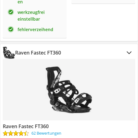
en
werkzeugfrei
einstellbar
fehlerverzeihend
Raven Fastec FT360
Raven Fastec FT360
62 Bewertungen