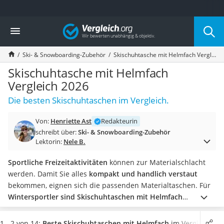
Die beliebtesten Vergleiche nach Kategorie
Vergleich
Freizeit & Sport
Gartentrampolin
Ski- & Snowboarding-Zubehör
Skischuhtasche mit Helmfach Vergleich 2026
Trampolin
Metalldetektor
Skischuhtasche mit Helmfach
Eufab-Fahrradträger
Vergleich 2026
Trampolin 366 cm
Die besten Skischuhtaschen im Vergleich.
Fahrradschloss
Aluminium-Koffer
Von:
Henriette Ast
Redakteurin
Futterboot
schreibt über:
Ski- & Snowboarding-Zubehör
Air Bike
Lektorin:
Nele B.
E-Bike-Dreirad
Trekkingschuhe Herren
Sportliche Freizeitaktivitäten
können zur Materialschlacht
Reisetasche mit Rollen
werden. Damit Sie alles
kompakt und handlich verstaut
Klimmzugstation
bekommen, eignen sich die passenden Materialtaschen. Für
Koffer
Wintersportler sind Skischuhtaschen mit Helmfach
Nachtsichtgerät
besonders praktisch, haben Tests im Internet ergeben. Sie
Faltschloss
haben neben den Ski nur ein weiteres Gepäckstück zu tragen
1 - 2 von 14:
Beste Skischuhtaschen mit Helmfach
im Vergleich