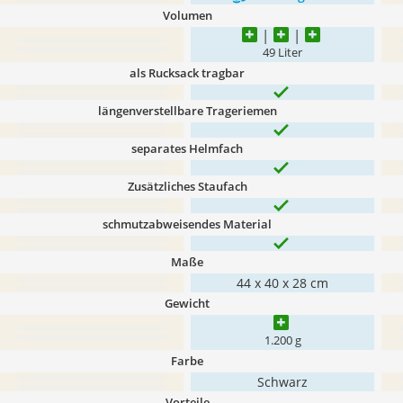
Volumen
49 Liter
als Rucksack tragbar
längenverstellbare Trageriemen
separates Helmfach
Zusätzliches Staufach
schmutzabweisendes Material
Maße
44 x 40 x 28 cm
Gewicht
1.200 g
Farbe
Schwarz
Vorteile