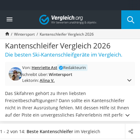
Die beliebtesten Vergleiche nach Kategorie
Vergleich
Freizeit & Sport
Gartentrampolin
Wintersport
Kantenschleifer Vergleich 2026
Trampolin
Metalldetektor
Kantenschleifer Vergleich 2026
Eufab-Fahrradträger
Die besten Ski-Kantenschleifgeräte im Vergleich.
Trampolin 366 cm
Fahrradschloss
Von:
Henriette Ast
Redakteurin
Aluminium-Koffer
schreibt über:
Wintersport
Futterboot
Lektorin:
Alina V.
Air Bike
E-Bike-Dreirad
Das Skifahren gehört zu Ihren liebsten
Trekkingschuhe Herren
Freizeitbeschäftigungen? Dann sollte ein Kantenschleifer
Reisetasche mit Rollen
nicht in Ihrer Ausrüstung fehlen. Mit dessen Hilfe ist Ihnen
Klimmzugstation
auf der Piste ein unvergessliches Fahrerlebnis mit perfekt
Koffer
geschliffenen Ski gewiss.
Damit Sie mit Ihren Ski jeden Test
Nachtsichtgerät
im Schnee bestehen, wählen Sie jetzt aus unserer
1 - 2 von 14:
Beste Kantenschleifer
im Vergleich
Faltschloss
Vergleichstabelle
Kantenschleifgeräte für Ski und