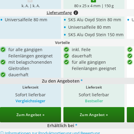
k. A. | k. A.
80 x 25 x 4 mm | 150 g
Lieferumfang
•
•
•
Universalfeile 80 mm
SKS Alu Oxyd Stein 80 mm
U
•
Universalfeile 80 mm
•
SKS Alu Oxyd Stein 150 mm
Vorteile
für alle gängigen
inkl. Feile
Feilenlängen geeignet
dauerhaft
mit belagschonenden
für alle gängigen
Gleitrollen
Feilenlängen geeignet
dauerhaft
Zu den Angeboten
*
Lieferzeit
Lieferzeit
Sofort lieferbar
Sofort lieferbar
Vergleichssieger
Bestseller
Zum Angebot »
Zum Angebot »
Erhältlich bei
*
ⓘ Informationen zur Produktsortierung und Bewertung