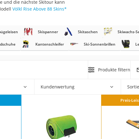
e und die nächste Skitour kann
erren
Modell
Völkl Rise Above 88 Skins
*
llen
ügeleisen
Skispanner
Skitaschen
Skiwachs-S
ndschuhe
Kantenschleifer
Ski-Sonnenbrillen
L
r
Produkte filtern
rren
Kundenwertung
Sorti
eiten
Preis-Lei