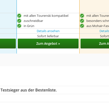
mit allen Tourenski kompatibel
mit allen Toure
zuschneidbar
besonders schn
in Grün
aus Mohair-Fase
Details ansehen
Detail
Sofort lieferbar
Sofort
Zum Angebot »
Zum A
Testsieger aus der Bestenliste.