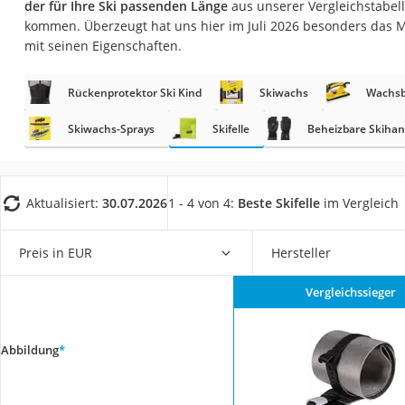
der für Ihre Ski passenden Länge
aus unserer Vergleichstabell
Trekkingschuhe H
kommen. Überzeugt hat uns hier im Juli 2026 besonders das 
Reisetasche mit Ro
mit seinen Eigenschaften.
Klimmzugstation
Rückenprotektor Ski Kind
Skiwachs
Wachsb
Koffer
Nachtsichtgerät
Skiwachs-Sprays
Skifelle
Beheizbare Skiha
Faltschloss
Handgepäck-Koffe
Aktualisiert:
30.07.2026
1 - 4 von 4:
Beste Skifelle
im Vergleich
Vibrationsplatte
Wanderschuhe He
Preis in EUR
Hersteller
Sicherheitsweste R
Vergleichssieger
Service
Abbildung
*