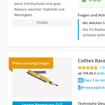
in Grün
diese Schlittschuhe eine gute
Balance zwischen Stabilität und
Wendigkeit.
Fragen und Ant
07/2026
Mit welchen S
Das K2 Wayback
Schlaufe befes
Colltex Race
Preis-Leistungs-Sieger
2 
ab 109,00 €
(
Sof
Platz 3 im Ski
Preisvergleic
Technische Deta
Unsere Bewertung:
GUT