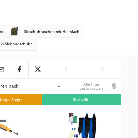
ets
Skischuhtaschen mit Helmfach
eki-Skihandschuhe
Alle Filter
eren nach
zurücksetzen
stungs-Sieger
Bestseller