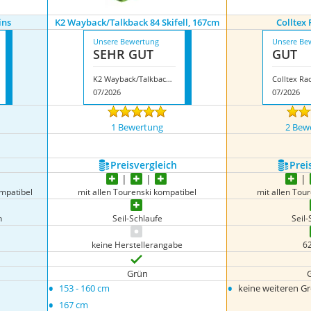
ins
K2 Wayback/Talkback 84 Skifell, 167cm
Colltex 
Unsere Bewertung
Unsere Be
SEHR GUT
GUT
K2 Wayback/Talkback 84 Skifell, 167cm
Colltex Rac
07/2026
07/2026
1 Bewertung
2 Bew
igen
Preis­vergleich
Prei
ompatibel
mit allen Tourenski kompatibel
mit allen Tou
n
Seil-Schlaufe
Seil-
keine Herstellerangabe
6
Grün
•
•
153 - 160 cm
keine weiteren G
•
167 cm