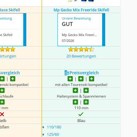
Race Skifell
Mp Gecko Mix Freeride Skifell
wertung
Unsere Bewertung
GUT
e Skifell
Mp Gecko Mix Freeride Skifell
07/2026
ertungen
20 Bewertungen
s­vergleich
Preis­vergleich
renski kompatibel
mit allen Tourenski kompatibel
Schlaufe
Haltesystem & Spannriemen
2 mm
110 mm
Gelb
Blau
•
rößen
110/180
•
125/60