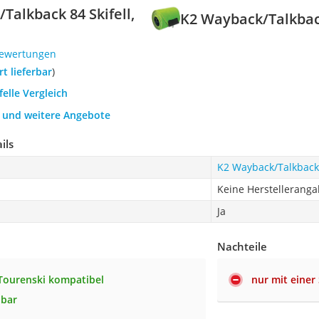
Talkback 84 Skifell,
K2 Wayback/Talkback
Bewertungen
ort lieferbar
)
felle Vergleich
h und weitere Angebote
ils
K2 Wayback/Talkback 
Keine Herstellerang
Ja
Nachteile
 Tourenski kompatibel
nur mit einer 
dbar