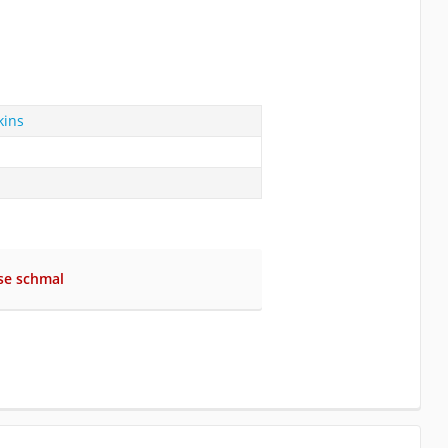
kins
se schmal