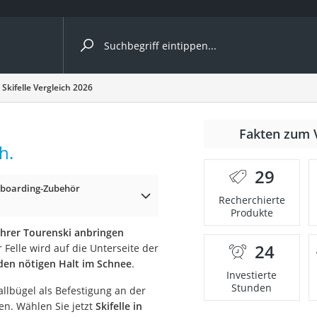
ergleiche nach Kategorie
Skifelle Vergleich 2026
Fakten zum 
h.
er
29
wboarding-Zubehör
Recherchierte
Produkte
 Ihrer Tourenski anbringen
24
Felle wird auf die Unterseite der
 den nötigen Halt im Schnee
.
Investierte
Stunden
llbügel als Befestigung an der
en. Wählen Sie jetzt
Skifelle in