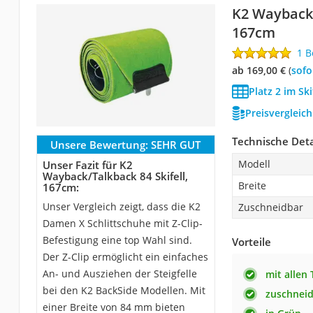
K2 Wayback/
167cm
1 
ab 169,00 €
(
Sof
Platz 2 im Ski
Preisvergleic
Technische Deta
Unsere Bewertung:
SEHR GUT
Modell
Unser Fazit für K2
Wayback/Talkback 84 Skifell,
Breite
167cm:
Unser Vergleich zeigt, dass die K2
Zuschneidbar
Damen X Schlittschuhe mit Z-Clip-
Befestigung eine top Wahl sind.
Vorteile
Der Z-Clip ermöglicht ein einfaches
An- und Ausziehen der Steigfelle
mit allen
bei den K2 BackSide Modellen. Mit
zuschnei
einer Breite von 84 mm bieten