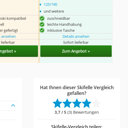
•
125/190
•
und weitere
nski kompatibel
zuschneidbar
ell
leichte Handhabung
r gefertigt
inklusive Tasche
s ansehen
Details ansehen
 lieferbar
Sofort lieferbar
ngebot »
Zum Angebot »
Hat Ihnen dieser Skifelle Vergleich
gefallen?
3,7 / 5
(3) Bewertungen
Skifelle-Vergleich teilen: