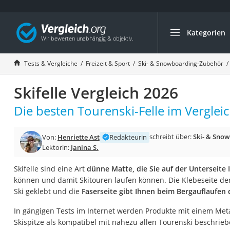
Kategorien
Die beliebtesten V
Freizeit & Sport
Tests & Vergleiche
Freizeit & Sport
Ski- & Snowboarding-Zubehör
Gartentrampolin
Skifelle Vergleich 2026
Trampolin
Metalldetektor
Die besten Tourenski-Felle im Vergleic
Eufab-Fahrradträg
schreibt über:
Ski- & Sno
Von:
Henriette Ast
Redakteurin
Trampolin 366 cm
Lektorin:
Janina S.
Fahrradschloss
Skifelle sind eine Art
dünne Matte, die Sie auf der Unterseite
Aluminium-Koffer
können und damit Skitouren laufen können. Die Klebeseite der 
Futterboot
Ski geklebt und die
Faserseite gibt Ihnen beim Bergauflaufen
Air Bike
In gängigen Tests im Internet werden Produkte mit einem Meta
E-Bike-Dreirad
Skispitze als kompatibel mit nahezu allen Tourenski beschrieb