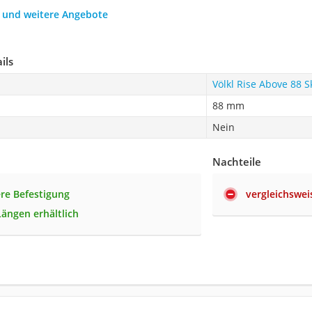
h und weitere Angebote
ils
Völkl Rise Above 88 S
88 mm
Nein
Nachteile
ere Befestigung
vergleichswei
Längen erhältlich