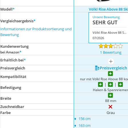
Modell
*
Völkl Rise Above 88 Sk
Unsere Bewertung
Vergleichsergebnis
*
SEHR GUT
Informationen zur Produktsortierung und
Völkl Rise Above 88 Skins
Bewertung
07/2026
Kundenwertung
*
bei Amazon
1 Bewertung
Erhältlich bei
*
mehr anze
Preis­vergleich
Preis­vergleich
Kompatibilität
nur mit Völkl Rise Above 88 k
Befestigung
Haken & Spannrieme
Breite
88 mm
Zuschneidbar
Farbe
Grau
•
156 cm
•
163 cm