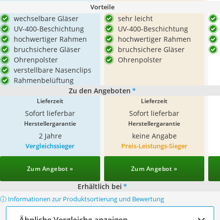
Vorteile
wechselbare Gläser
sehr leicht
UV-400-Beschichtung
UV-400-Beschichtung
hochwertiger Rahmen
hochwertiger Rahmen
bruchsichere Gläser
bruchsichere Gläser
Ohrenpolster
Ohrenpolster
verstellbare Nasenclips
Rahmenbelüftung
Zu den Angeboten
*
Lieferzeit
Lieferzeit
Sofort lieferbar
Sofort lieferbar
Herstellergarantie
Herstellergarantie
2 Jahre
keine Angabe
Vergleichssieger
Preis-Leistungs-Sieger
Zum Angebot »
Zum Angebot »
Erhältlich bei
*
ⓘ Informationen zur Produktsortierung und Bewertung
Ähnliche Vergleiche anzeigen