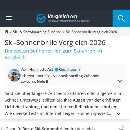
Die beliebtesten Vergleiche nach Kategorie
Vergleich
Freizeit & Sport
Gartentrampolin
Ski- & Snowboarding-Zubehör
Ski-Sonnenbrille Vergleich 2026
Trampolin
Metalldetektor
Ski-Sonnenbrille Vergleich 2026
Eufab-Fahrradträger
Die besten Sonnenbrillen zum Skifahren im
Trampolin 366 cm
Vergleich.
Fahrradschloss
Aluminium-Koffer
Von:
Henriette Ast
Redakteurin
Futterboot
schreibt über:
Ski- & Snowboarding-Zubehör
Air Bike
Lektorin:
Nele B.
E-Bike-Dreirad
Trekkingschuhe Herren
Sind Sie über längere Zeit beim Skifahren oder allgemein im
Reisetasche mit Rollen
Schnee unterwegs, sollten Sie
Ihre Augen vor der erhöhten
Klimmzugstation
Lichteinstrahlung und den starken Reflexionen schützen
.
Koffer
Wie diverse Tests im Internet zeigen, können speziell
Nachtsichtgerät
beschichtete Brillengläser helfen!
Wählen Sie jetzt eine Ski-
Faltschloss
Sonnenbrille mit UV-400-Beschichtung aus unserer
1 - 2 von 9:
Beste Ski-Sonnenbrillen
im Vergleich