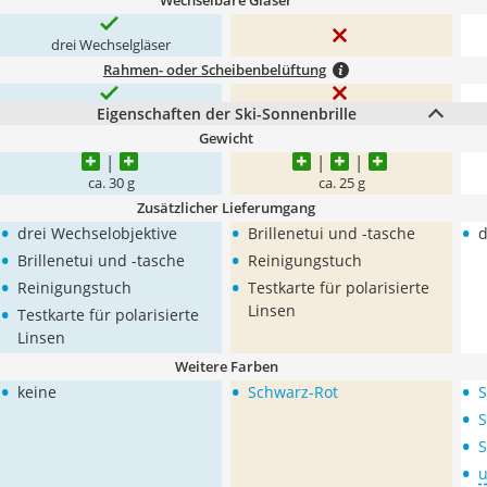
Wechselbare Gläser
drei Wechselgläser
Rahmen- oder Scheibenbelüftung
Eigenschaften der Ski-Sonnenbrille
Gewicht
ca. 30 g
ca. 25 g
Zusätzlicher Lieferumgang
•
•
•
drei Wechselobjektive
Brillenetui und -tasche
d
•
•
Brillenetui und -tasche
Reinigungstuch
•
•
Reinigungstuch
Testkarte für polarisierte
•
Linsen
Testkarte für polarisierte
Linsen
Weitere Farben
•
•
•
keine
Schwarz-Rot
S
•
S
•
S
•
u