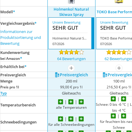
Holmenkol Natural
Modell
*
TOKO Base Perfor
Skiwax Spray
Unsere Bewertung
Unsere Bewertung
Vergleichsergebnis
*
SEHR GUT
SEHR GUT
Informationen zur
Produktsortierung und
Holmenkol Natural Skiwax Spray
Bewertung
07/2026
07/2026
Kundenwertung
*
bei Amazon
64 Bewertungen
62 Bewertunge
Erhältlich bei
*
mehr anzeigen
mehr a
Preis­vergleich
Preis­verglei
Preis­vergleich
Menge
200 ml
100 ml
Preis pro 1l
99,00 € pro 1l
216,50 € pro 1l
Typ
Gleitwachs
Gleitwachs
Schnee: 0 bis -6 °C | L
Temperaturbereich
alle Temperaturen
bis -4 °C
für feuchten bis na
Schneebedingungen
für alle Schneebedingungen
Schnee