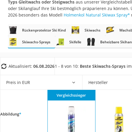
Typs Gleitwachs oder Steigwachs
aus unserer Vergleichstabel
Trekkingschuhe H
oder Skilanglauf Ihre Ski bestmöglich präparieren zu können.
Reisetasche mit Ro
2026 besonders das Modell
Holmenkol Natural Skiwax Spray
*
Klimmzugstation
Rückenprotektor Ski Kind
Skiwachs
Wachsb
Koffer
Nachtsichtgerät
Skiwachs-Sprays
Skifelle
Beheizbare Skiha
Faltschloss
Handgepäck-Koffe
Aktualisiert:
06.08.2026
1 - 8 von 10:
Beste Skiwachs-Sprays
im 
Vibrationsplatte
Wanderschuhe He
Preis in EUR
Hersteller
Sicherheitsweste R
Vergleichssieger
Service
Abbildung
*