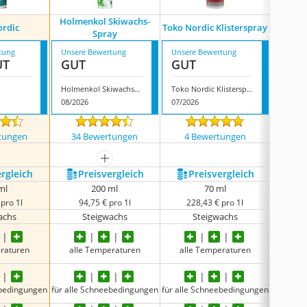
Holmenkol Skiwachs-
Swift 
ordic
Toko Nordic Klisterspray
Spray
Ski
tung
Unsere Bewertung
Unsere Bewertung
Unsere
UT
GUT
GUT
GUT
Holmenkol Skiwachs-Spray
Toko Nordic Klisterspray
08/2026
07/2026
08/202
tungen
34 Bewertungen
4 Bewertungen
395
mehr anzeigen
ergleich
Preis­vergleich
Preis­vergleich
P
ml
200 ml
70 ml
pro 1l
94,75 € pro 1l
228,43 € pro 1l
5
achs
Steigwachs
Steigwachs
eraturen
alle Temperaturen
alle Temperaturen
alle
ebedingungen
für alle Schneebedingungen
für alle Schneebedingungen
für alle