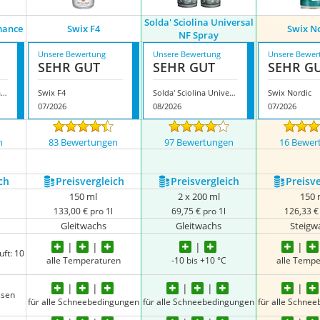
Solda' Sciolina Universal
mance
Swix F4
Swix N
NF Spray
Unsere Bewertung
Unsere Bewertung
Unsere Bewer
SEHR GUT
SEHR GUT
SEHR G
TOKO Base Performance
Swix F4
Solda' Sciolina Universal NF Spray
Swix Nordic
07/2026
08/2026
07/2026
n
83 Bewertungen
97 Bewertungen
16 Bewer
nzeigen
ch
Preis­vergleich
Preis­vergleich
Preis­v
150 ml
2 x 200 ml
150 
133,00 € pro 1l
69,75 € pro 1l
126,33 € 
Gleitwachs
Gleitwachs
Steigw
uft: 10
alle Temperaturen
-10 bis +10 °C
alle Temp
ssen
für alle Schneebedingungen
für alle Schneebedingungen
für alle Schne