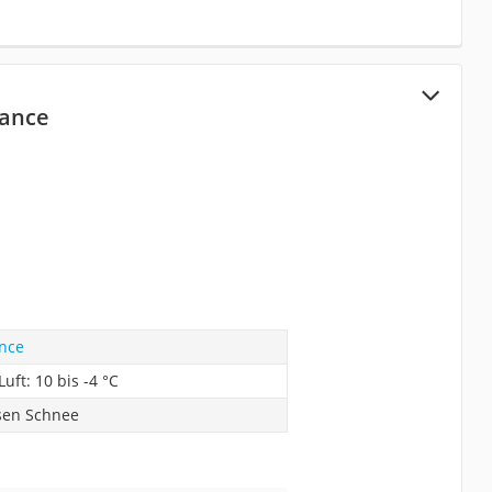
ance
nce
Luft: 10 bis -4 °C
ssen Schnee