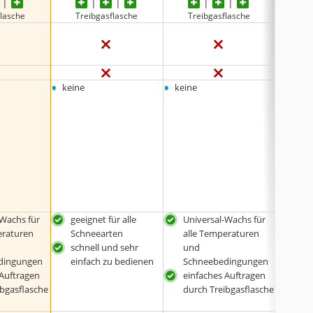
flasche
Treibgasflasche
Treibgasflasche
Pum
•
•
•
keine
keine
Langl
•
Snow
•
Ski-W
-Wachs für
geeignet für alle
Universal-Wachs für
Univ
eraturen
Schneearten
alle Temperaturen
all
schnell und sehr
und
und
dingungen
einfach zu bedienen
Schneebedingungen
Sch
 Auftragen
einfaches Auftragen
ein
ibgasflasche
durch Treibgasflasche
schü