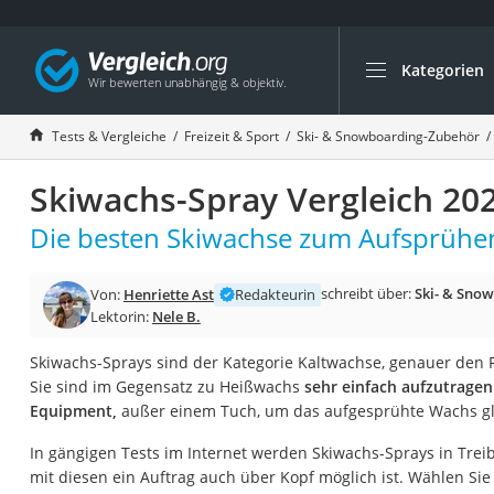
Kategorien
Die beliebtesten V
Freizeit & Sport
Tests & Vergleiche
Freizeit & Sport
Ski- & Snowboarding-Zubehör
Gartentrampolin
Skiwachs-Spray Vergleich 20
Trampolin
Metalldetektor
Die besten Skiwachse zum Aufsprühen
Eufab-Fahrradträg
schreibt über:
Ski- & Sno
Von:
Henriette Ast
Redakteurin
Trampolin 366 cm
Lektorin:
Nele B.
Fahrradschloss
Skiwachs-Sprays sind der Kategorie Kaltwachse, genauer den 
Aluminium-Koffer
Sie sind im Gegensatz zu Heißwachs
sehr einfach aufzutragen
Futterboot
Equipment,
außer einem Tuch, um das aufgesprühte Wachs gle
Air Bike
In gängigen Tests im Internet werden Skiwachs-Sprays in Tre
E-Bike-Dreirad
mit diesen ein Auftrag auch über Kopf möglich ist. Wählen Sie 