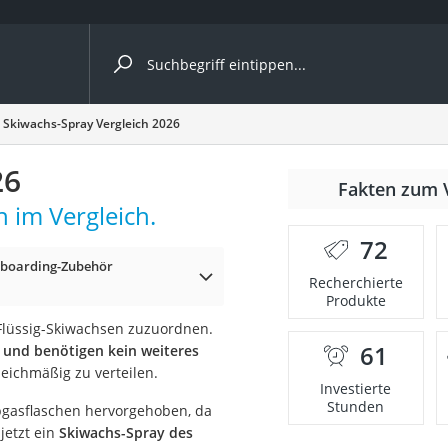
ergleiche nach Kategorie
Skiwachs-Spray Vergleich 2026
26
Fakten zum 
 im Vergleich.
er
72
wboarding-Zubehör
Recherchierte
Produkte
Flüssig-Skiwachsen zuzuordnen.
61
 und benötigen kein weiteres
ichmäßig zu verteilen.
Investierte
Stunden
ibgasflaschen hervorgehoben, da
jetzt ein
Skiwachs-Spray des