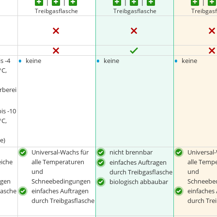
e
Treibgasflasche
Treibgasflasche
Treibgas
•
•
•
s -4
keine
keine
keine
°C,
berei
is -10
°C,
e)
Universal-Wachs für
nicht brennbar
Universal
iche
alle Temperaturen
alle Temp
einfaches Auftragen
und
und
durch Treibgasflasche
agen
Schneebedingungen
Schneebe
biologisch abbaubar
lasche
einfaches Auftragen
einfaches
durch Treibgasflasche
durch Tre