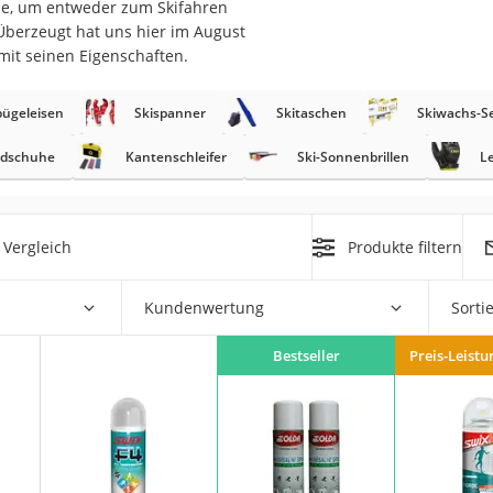
le, um entweder zum Skifahren
erren
 Überzeugt hat uns hier im August
llen
mit seinen Eigenschaften.
ügeleisen
Skispanner
Skitaschen
Skiwachs-S
ndschuhe
Kantenschleifer
Ski-Sonnenbrillen
L
r
Vergleich
Produkte filtern
rren
Kundenwertung
Sorti
eiten
Bestseller
Preis-Leistu