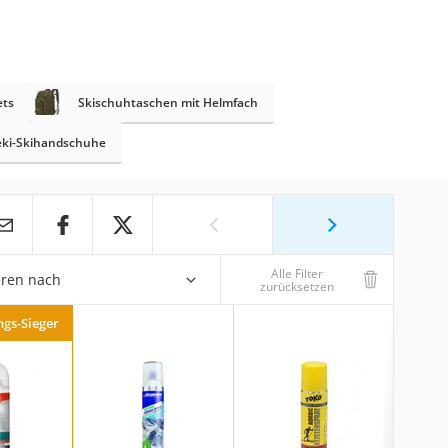
ets
Skischuhtaschen mit Helmfach
eki-Skihandschuhe
Alle Filter
eren nach
zurücksetzen
ngs-Sieger