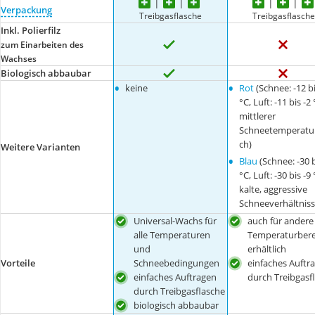
Verpackung
Treibgasflasche
Treibgasflasch
Inkl. Polierfilz
zum Einarbeiten des
Wachses
Biologisch abbaubar
•
•
keine
Rot
(Schnee: -12 bi
°C, Luft: -11 bis -2 
mittlerer
Schneetemperatur
ch)
Weitere Varianten
•
Blau
(Schnee: -30 b
°C, Luft: -30 bis -9 
kalte, aggressive
Schneeverhältniss
Universal-Wachs für
auch für andere
alle Temperaturen
Temperaturbere
und
erhältlich
Schneebedingungen
einfaches Auftr
Vorteile
einfaches Auftragen
durch Treibgasf
durch Treibgasflasche
biologisch abbaubar