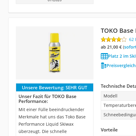
TOKO Base 
62
ab 21,00 €
(
Sofor
Platz 2 im Sk
Preisvergleic
Technische Deta
Unsere Bewertung:
SEHR GUT
Modell
Unser Fazit für TOKO Base
Performance:
Temperaturber
Mit einer Fülle beeindruckender
Schneebedingu
Merkmale hat uns das Toko Base
Performance Liquid Skiwax
Vorteile
überzeugt. Die schnelle