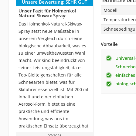
Technische Deta
Unsere Bewertung:
SEHR GUT
Modell
Unser Fazit für Holmenkol
Natural Skiwax Spray:
Temperaturber
Das Holmenkol-Natural-Skiwax-
Schneebedingu
Spray setzt neue Maßstäbe in
unserem Vergleich durch seine
Vorteile
biologische Abbaubarkeit, was es
zu einer umweltbewussten Wahl
Universal
macht. Wir sind beeindruckt von
Schneebe
seiner Leistungsfähigkeit, da es
Top-Gleiteigenschaften für alle
einfaches
Schneearten bietet, was für
biologisc
Skifahrer essenziell ist. Mit 200 ml
Inhalt und einer einfachen
Aerosol-Form, bietet es eine
praktische und effiziente
Anwendung, was uns im
praktischen Einsatz überzeugt hat.
07/2026