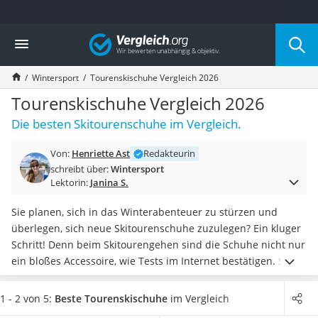
Die beliebtesten Vergleiche nach Kategorie
Vergleich
Freizeit & Sport
Gartentrampolin
Wintersport
Tourenskischuhe Vergleich 2026
Trampolin
Metalldetektor
Tourenskischuhe Vergleich 2026
Eufab-Fahrradträger
Die besten Skitourenschuhe im Vergleich.
Trampolin 366 cm
Fahrradschloss
Von:
Henriette Ast
Redakteurin
Aluminium-Koffer
schreibt über:
Wintersport
Futterboot
Lektorin:
Janina S.
Air Bike
E-Bike-Dreirad
Sie planen, sich in das Winterabenteuer zu stürzen und
Trekkingschuhe Herren
überlegen, sich neue Skitourenschuhe zuzulegen? Ein kluger
Reisetasche mit Rollen
Schritt! Denn beim Skitourengehen sind die Schuhe nicht nur
Klimmzugstation
ein bloßes Accessoire, wie Tests im Internet bestätigen. Sie
Koffer
sorgen für
optimalen Halt und gewährleisten bei jedem
Nachtsichtgerät
Schritt Sicherheit
und Komfort. Sorgen Sie mit einem
1 - 2 von 5:
Beste Tourenskischuhe
im Vergleich
Faltschloss
passenden
Skihelm
für optimale Sicherheit.
Wählen Sie jetzt