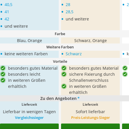
•
•
•
40,5
28
2
•
•
41
28,5
•
•
42
und weitere
•
und weitere
Farbe
Blau, Orange
Schwarz, Orange
Weitere Farben
•
•
•
keine weiteren Farben
Schwarz
k
Vorteile
besonders gutes Material
besonders gutes Material
besonders leicht
sichere Fixierung durch
in weiteren Größen
Schnallenverschluss
erhältlich
in weiteren Größen
erhältlich
Zu den Angeboten
*
Lieferzeit
Lieferzeit
Lieferbar in wenigen Tagen
Sofort lieferbar
Vergleichssieger
Preis-Leistungs-Sieger