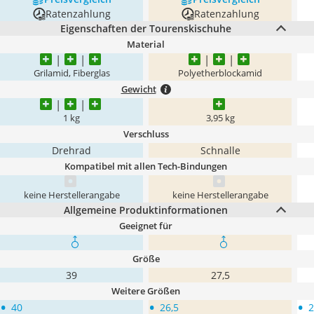
Ratenzahlung
Ratenzahlung
Eigenschaften der Tourenskischuhe
Material
Grilamid, Fiberglas
Polyetherblockamid
Gewicht
1 kg
3,95 kg
Verschluss
Drehrad
Schnalle
Kompatibel mit allen Tech-Bindungen
keine Herstellerangabe
keine Herstellerangabe
Allgemeine Produktinformationen
Geeignet für
Größe
39
27,5
Weitere Größen
•
•
•
40
26,5
2