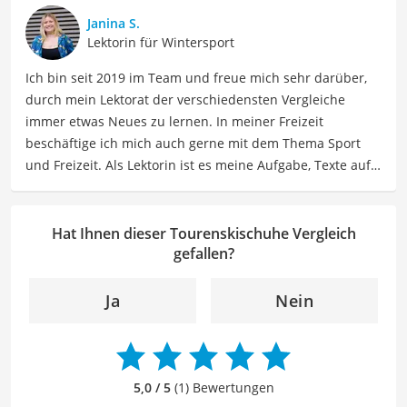
beschäftige ich mich gerne mit verschiedenen Hobbys
Janina S.
und Freizeitaktivitäten. Dieses Interesse spiegelt sich in
Lektorin für Wintersport
meinen Beiträgen wider, die sich mit Freizeitideen,
Ich bin seit 2019 im Team und freue mich sehr darüber,
Reiseempfehlungen, Hobbytipps und Anregungen für die
durch mein Lektorat der verschiedensten Vergleiche
Freizeitgestaltung befassen.
immer etwas Neues zu lernen. In meiner Freizeit
Der Tourenskischuhe-Vergleich ist aus unserer Sicht
beschäftige ich mich auch gerne mit dem Thema Sport
besonders empfehlenswert für
Ski-Fahrende
.
und Freizeit. Als Lektorin ist es meine Aufgabe, Texte auf
ihre inhaltliche Richtigkeit, sprachliche Präzision und
Lesbarkeit zu überprüfen. Mein Ziel ist es, unseren
Autoren dabei zu helfen, ihre Botschaften klar und
Hat Ihnen dieser Tourenskischuhe Vergleich
effektiv zu kommunizieren. Durch meine Leidenschaft für
gefallen?
das geschriebene Wort und meine breitgefächerten
Interessen, bringe ich frische Perspektiven sowie neue
Ja
Nein
Ideen in den Lektoratsprozess ein, um sicherzustellen,
dass die Texte sowohl qualitativ hochwertig als auch
ansprechend sind.
5,0 / 5
(1) Bewertungen