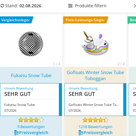
Handgepäck-Koffer
dann wählen Sie jetzt einen Snow-Tube mit möglichst
Produkte filtern
Stand:
02.08.2026
Vibrationsplatte
großem Durchmesser aus unserer Vergleichstabelle.
Wanderschuhe Herren
Überzeugt hat uns hier im August 2026 besonders das
Vergleichssieger
Preis-Leistungs-Sieger
Bes
Sicherheitsweste Reiten
Modell
Fukaisu Snow Tube
*
mit seinen Eigenschaften.
Service
1 / 4
2 / 4
Gofloats Winter Snow Tube
Fukaisu Snow Tube
Toboggan
Unsere Bewertung
Unsere Bewertung
U
SEHR GUT
SEHR GUT
Fukaisu Snow Tube
Gofloats Winter Snow Tube Toboggan
S
07/2026
07/2026
0
9 Bewertungen
1218 Bewertungen
Preis­vergleich
Preis­vergleich