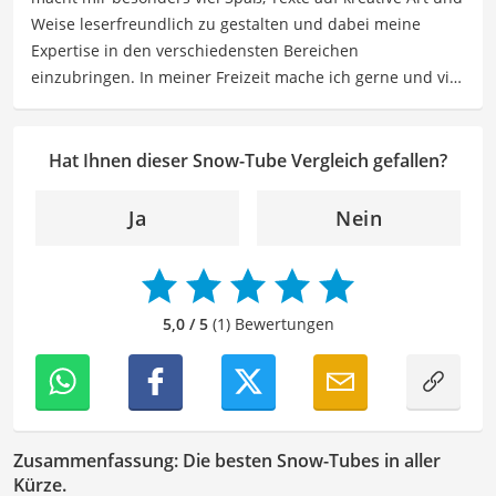
Freizeitgestaltung befassen.
Weise leserfreundlich zu gestalten und dabei meine
Der Snow-Tube-Vergleich ist aus unserer Sicht besonders
Expertise in den verschiedensten Bereichen
empfehlenswert für
Winter-Sportler
und
Jugendliche
.
einzubringen. In meiner Freizeit mache ich gerne und viel
Sport und probiere dabei immer wieder neue Sportarten
aus. Als Lektorin liegt mein Fokus darauf, Texte auf ihre
Klarheit, Verständlichkeit und stilistische Korrektheit zu
Hat Ihnen dieser Snow-Tube Vergleich gefallen?
überprüfen. Mein Ziel ist es dabei, die Qualität und den
Ausdruck der Texte zu verbessern, um Ihnen eine
Ja
Nein
angenehme Leseerfahrung zu bieten. Durch meine
langjährige Erfahrung als Lektorin will ich vor allem dazu
beitragen, dass die Inhalte unserer Redaktion optimal
präsentiert werden und ihre volle Wirkung entfalten.
5,0 / 5
(1) Bewertungen
Zusammenfassung: Die besten Snow-Tubes in aller
Kürze.