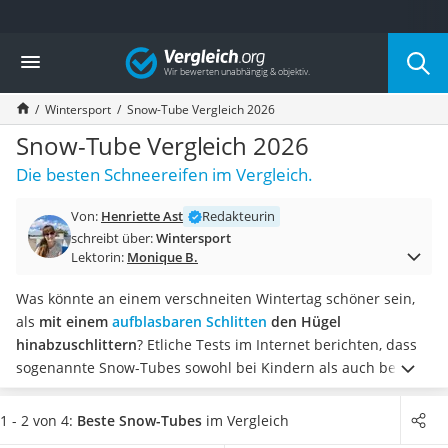
Die beliebtesten Vergleiche nach Kategorie
Vergleich
Freizeit & Sport
Gartentrampolin
Wintersport
Snow-Tube Vergleich 2026
Trampolin
Metalldetektor
Snow-Tube Vergleich 2026
Eufab-Fahrradträger
Die besten Schneereifen im Vergleich.
Trampolin 366 cm
Fahrradschloss
Von:
Henriette Ast
Redakteurin
Aluminium-Koffer
schreibt über:
Wintersport
Futterboot
Lektorin:
Monique B.
Air Bike
E-Bike-Dreirad
Was könnte an einem verschneiten Wintertag schöner sein,
Trekkingschuhe Herren
als
mit einem
aufblasbaren Schlitten
den Hügel
Reisetasche mit Rollen
hinabzuschlittern
? Etliche Tests im Internet berichten, dass
Klimmzugstation
sogenannte Snow-Tubes sowohl bei Kindern als auch bei
Koffer
Erwachsenen extrem beliebt sind.
Bei der Wahl eines
Nachtsichtgerät
Rodelreifens sollten Sie darauf achten,
dass die Sitzfläche
1 - 2 von 4:
Beste Snow-Tubes
im Vergleich
Faltschloss
groß genug ist
. Sollen auf den Reifen zwei Personen passen,