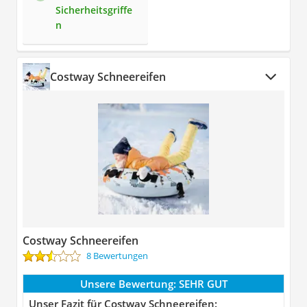
Sicherheitsgriffe
n
Costway Schneereifen
Costway Schneereifen
8 Bewertungen
Unsere Bewertung:
SEHR GUT
Unser Fazit für Costway Schneereifen: