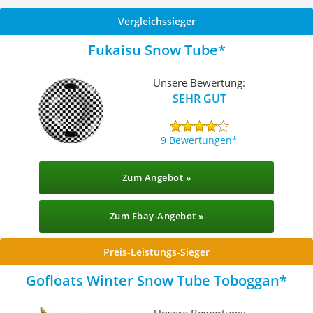
Vergleichssieger
Fukaisu Snow Tube
Unsere Bewertung:
SEHR GUT
9 Bewertungen
Zum Angebot »
Zum Ebay-Angebot »
Preis-Leistungs-Sieger
Gofloats Winter Snow Tube Toboggan
Unsere Bewertung: