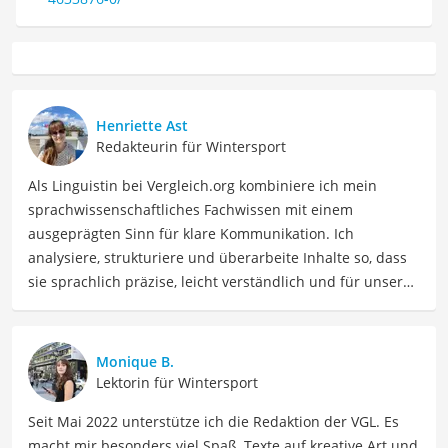
Henriette Ast
Redakteurin für Wintersport
Als Linguistin bei Vergleich.org kombiniere ich mein
sprachwissenschaftliches Fachwissen mit einem
ausgeprägten Sinn für klare Kommunikation. Ich
analysiere, strukturiere und überarbeite Inhalte so, dass
sie sprachlich präzise, leicht verständlich und für unsere
Leser:innen informierend sind. Mein Schwerpunkt liegt
dabei unter anderem auf Freizeit-Themen. Auch privat
beschäftige ich mich gerne mit verschiedenen Hobbys
Monique B.
und Freizeitaktivitäten. Dieses Interesse spiegelt sich in
Lektorin für Wintersport
meinen Beiträgen wider, die sich mit Freizeitideen,
Seit Mai 2022 unterstütze ich die Redaktion der VGL. Es
Reiseempfehlungen, Hobbytipps und Anregungen für die
macht mir besonders viel Spaß, Texte auf kreative Art und