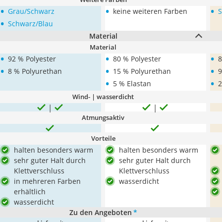
•
•
•
Grau/Schwarz
keine weiteren Farben
S
•
Schwarz/Blau
Material
Material
•
•
•
92 % Polyester
80 % Polyester
8
•
•
•
8 % Polyurethan
15 % Polyurethan
9
•
•
5 % Elastan
2
Wind- | wasserdicht
Atmungsaktiv
Vorteile
halten besonders warm
halten besonders warm
sehr guter Halt durch
sehr guter Halt durch
Klettverschluss
Klettverschluss
in mehreren Farben
wasserdicht
erhältlich
wasserdicht
Zu den Angeboten
*