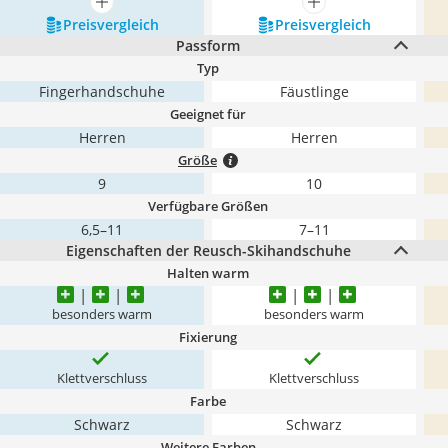
mehr anzeigen
mehr anzeigen
Preis­vergleich
Preis­vergleich
Passform
Typ
Fingerhandschuhe
Fäustlinge
Geeignet für
Herren
Herren
Größe
9
10
Verfügbare Größen
6,5–11
7–11
Eigenschaften der Reusch-Skihandschuhe
Halten warm
besonders warm
besonders warm
Fixierung
Klettverschluss
Klettverschluss
Farbe
Schwarz
Schwarz
Weitere Farben