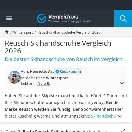
Die beliebtesten Vergleiche nach Kategorie
Vergleich
Freizeit & Sport
Gartentrampolin
Wintersport
Reusch-Skihandschuhe Vergleich 2026
Trampolin
Metalldetektor
Reusch-Skihandschuhe Vergleich
Eufab-Fahrradträger
2026
Trampolin 366 cm
Die besten Skihandschuhe von Reusch im Vergleich.
Fahrradschloss
Aluminium-Koffer
Von:
Henriette Ast
Redakteurin
Futterboot
schreibt über:
Wintersport
Air Bike
Lektorin:
Nele B.
E-Bike-Dreirad
Trekkingschuhe Herren
Haben Sie auf der Skipiste manchmal kalte Hände? Dann sind
Reisetasche mit Rollen
Ihre Skihandschuhe womöglich nicht warm genug.
Bei der
Klimmzugstation
Marke Reusch werden Sie fündig:
Der Sportwarenhersteller
Koffer
bietet kuschelig warme und atmungsaktive
Skihandschuhe
Nachtsichtgerät
für Damen
, Herren und Kinder an.
Tests im Internet zeigen,
Faltschloss
dass die Materialqualität der Skihandschuhe im Vergleich mit
1 - 2 von 8:
Beste Reusch-Skihandschuhe
im Vergleich