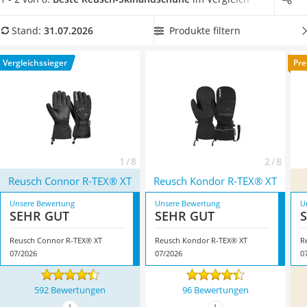
Handgepäck-Koffer
anderen Marken
überdurchschnittlich gut abschneidet
.
Vibrationsplatte
Wählen Sie jetzt Reusch-Skihandschuhe mit einer Fixierung
Produkte filtern
Stand:
31.07.2026
Wanderschuhe Herren
aus unserer Vergleichstabelle, wenn Ihnen ein besonders
Sicherheitsweste Reiten
fester Sitz wichtig ist. Überzeugt hat uns hier im Juli 2026
Vergleichssieger
Pre
Service
besonders das Modell
Reusch Connor R-TEX® XT
*
mit seinen
Eigenschaften.
1 / 8
2 / 8
Reusch Connor R-TEX® XT
Reusch Kondor R-TEX® XT
Unsere Bewertung
Unsere Bewertung
U
SEHR GUT
SEHR GUT
Reusch Connor R-TEX® XT
Reusch Kondor R-TEX® XT
R
07/2026
07/2026
0
592 Bewertungen
96 Bewertungen