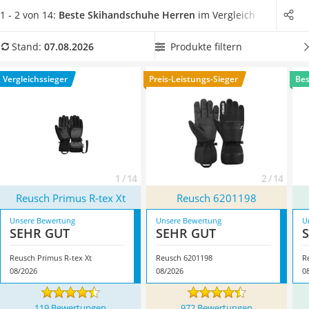
Handgepäck-Koffer
wasser- und winddichten
Exemplaren können Sie viele
1 - 2 von 14:
Beste Skihandschuhe Herren
im Vergleich
Vibrationsplatte
Stunden auf der Piste verbringen, ohne kalte Hände zu
Wanderschuhe Herren
bekommen. In unserer Vergleichstabelle finden Sie
Produkte filtern
Stand:
07.08.2026
Sicherheitsweste Reiten
zahlreiche Modelle mit diesen und weiteren
zweckdienlichen
Service
Eigenschaften
. Überzeugt hat uns hier im August 2026
Vergleichssieger
Preis-Leistungs-Sieger
Bes
besonders das Modell
Reusch Primus R-tex Xt
*
mit seinen
Eigenschaften.
1 / 14
2 / 14
Reusch Primus R-tex Xt
Reusch 6201198
Unsere Bewertung
Unsere Bewertung
U
SEHR GUT
SEHR GUT
Reusch Primus R-tex Xt
Reusch 6201198
R
08/2026
08/2026
0
119 Bewertungen
972 Bewertungen