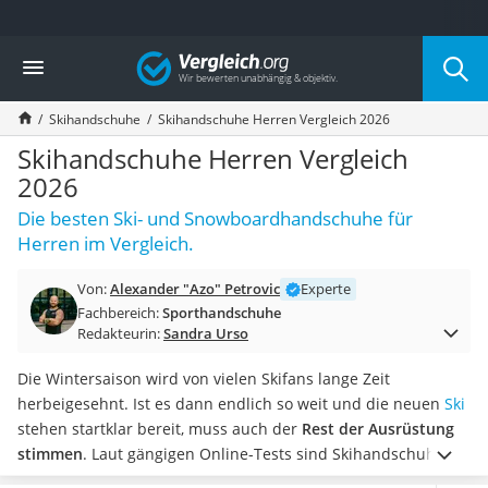
Die beliebtesten Vergleiche nach Kategorie
Vergleich
Freizeit & Sport
Gartentrampolin
Skihandschuhe
Skihandschuhe Herren Vergleich 2026
Trampolin
Metalldetektor
Skihandschuhe Herren Vergleich
Eufab-Fahrradträger
2026
Trampolin 366 cm
Die besten Ski- und Snowboardhandschuhe für
Fahrradschloss
Herren im Vergleich.
Aluminium-Koffer
Futterboot
Von:
Alexander "Azo" Petrovic
Experte
Air Bike
Fachbereich:
Sporthandschuhe
E-Bike-Dreirad
Redakteurin:
Sandra Urso
Trekkingschuhe Herren
Reisetasche mit Rollen
Die Wintersaison wird von vielen Skifans lange Zeit
Klimmzugstation
herbeigesehnt. Ist es dann endlich so weit und die neuen
Ski
Koffer
stehen startklar bereit, muss auch der
Rest der Ausrüstung
Nachtsichtgerät
stimmen
. Laut gängigen Online-Tests sind Skihandschuhe für
Faltschloss
Herren dabei ein fester Bestandteil.
Mit besonders
warmen,