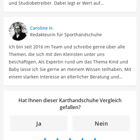
und Studiobetreiber. Dabei legt er Wert auf
kontinuierliche Weiterbildungen im Bereich
Trainingslehre, Sportwissenschaft, Athletiktraining und
Gerätekompetenz. Zusätzlich ist Azo aktiver
Caroline H.
Wettkampfsportler (u. a. HYROX, Functional Fitness, Lauf-
Redakteurin für Sporthandschuhe
und Triathlonevents) und testet Trainingsmethoden,
Ich bin seit 2016 im Team und schreibe gerne über alle
Geräte und Produkte selbst im Alltag und im Coaching.
Themen, die sich mit den Kleinsten unter uns
Als Ausgleich geht Azo gern in die Natur oder ins Kino,
beschäftigen. Als Expertin rund um das Thema Kind und
um abzuschalten.
Baby lasse ich Sie gerne an meinem Wissen teilhaben. Mit
Der Karthandschuhe-Vergleich ist aus unserer Sicht
einem starken Interesse an elterlicher Beratung und
besonders empfehlenswert für
Motorsportler
und
Biker
.
Erziehung biete ich so informative wie auch einfühlsame
Texte für Eltern sowie Betreuer. Meine Beiträge
behandeln Themen wie Kindergesundheit, Ernährung,
Hat Ihnen dieser Karthandschuhe Vergleich
Entwicklungsmilestones sowie Elternschaft, um Eltern
gefallen?
dabei zu unterstützen, ihre Kinder optimal zu
unterstützen und zu fördern.
Ja
Nein
Der Karthandschuhe-Vergleich ist aus unserer Sicht
besonders empfehlenswert für
Motorsportler
und
Biker
.