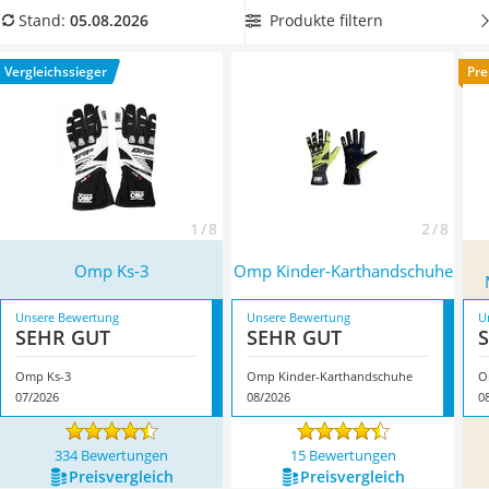
Handgepäck-Koffer
Karthandschuhe mit einem besonders guten Halt
, damit
Produkte filtern
Stand:
05.08.2026
Vibrationsplatte
diese während der Fahrt nicht verrutschen können.
Wanderschuhe Herren
Überzeugt hat uns hier im August 2026 besonders das
Vergleichssieger
Pre
Sicherheitsweste Reiten
Modell
Omp Ks-3
*
mit seinen Eigenschaften.
Service
1 / 8
2 / 8
Omp Ks-3
Omp Kinder-Karthandschuhe
Unsere Bewertung
Unsere Bewertung
U
SEHR GUT
SEHR GUT
Omp Ks-3
Omp Kinder-Karthandschuhe
07/2026
08/2026
0
334 Bewertungen
15 Bewertungen
Preis­vergleich
Preis­vergleich