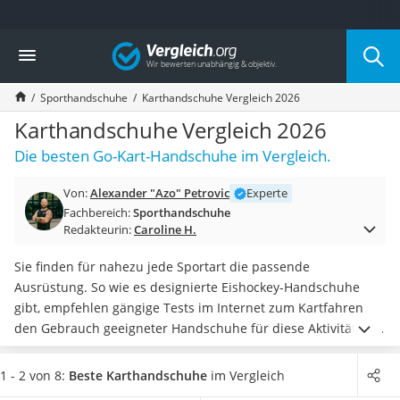
Die beliebtesten Vergleiche nach Kategorie
Vergleich
Freizeit & Sport
Gartentrampolin
Sporthandschuhe
Karthandschuhe Vergleich 2026
Trampolin
Metalldetektor
Karthandschuhe Vergleich 2026
Eufab-Fahrradträger
Die besten Go-Kart-Handschuhe im Vergleich.
Trampolin 366 cm
Fahrradschloss
Von:
Alexander "Azo" Petrovic
Experte
Aluminium-Koffer
Fachbereich:
Sporthandschuhe
Futterboot
Redakteurin:
Caroline H.
Air Bike
E-Bike-Dreirad
Sie finden für nahezu jede Sportart die passende
Trekkingschuhe Herren
Ausrüstung. So wie es designierte Eishockey-Handschuhe
Reisetasche mit Rollen
gibt, empfehlen gängige Tests im Internet zum Kartfahren
Klimmzugstation
den Gebrauch geeigneter Handschuhe für diese Aktivität. Sie
Koffer
sind in
unterschiedlichen Größen und Farben erhältlich
,
Nachtsichtgerät
sodass jeder die perfekten Handschuhe für sich findet.
1 - 2 von 8:
Beste Karthandschuhe
im Vergleich
Faltschloss
Wählen Sie jetzt aus unserer Vergleichstabelle