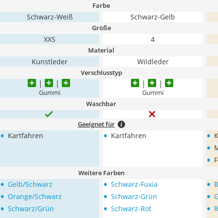
Farbe
Schwarz-Weiß
Schwarz-Gelb
Größe
XXS
4
Material
Kunstleder
Wildleder
Verschlusstyp
Gummi
Gummi
Waschbar
Geeignet für
•
•
•
Kartfahren
Kartfahren
K
•
M
•
F
Weitere Farben
•
•
•
Gelb/Schwarz
Schwarz-Fuxia
B
•
•
•
Orange/Schwarz
Schwarz-Grün
G
•
•
•
Schwarz/Grün
Schwarz-Rot
R