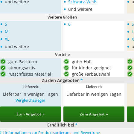
•
•
•
und weitere
Schwarz-Weiß
u
•
und weitere
Weitere Größen
•
•
•
S
6
S
•
•
M
L
•
•
XL
X
•
•
und weitere
u
Vorteile
gute Passform
guter Halt
atmungsaktiv
für Kinder geeignet
rutschfestes Material
große Farbauswahl
Zu den Angeboten
*
Lieferzeit
Lieferzeit
Lieferbar in wenigen Tagen
Lieferbar in wenigen Tagen
Vergleichssieger
Zum Angebot »
Zum Angebot »
Erhältlich bei
*
ⓘ Informationen zur Produktsortierung und Bewertung