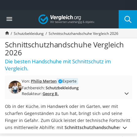
Die beliebtesten Vergleiche nach Kategorie
Vergleich
Baumarkt
Tresor feuerfest
Schutzbekleidung
Schnittschutzhandschuhe Vergleich 2026
Makita-Akku-Rasenmäher
Kappsäge
Schnittschutzhandschuhe Vergleich
Smartes Türschloss
2026
Akku-Rasentrimmer
Die besten Handschuhe mit Schnittschutz im
Feuchtigkeitsmessgerät
Vergleich.
Split-Klimaanlage 2 Innengeräte
Pelletofen
Von:
Philip Merten
Experte
Bohrmaschine
Fachbereich:
Schutzbekleidung
Tiefbrunnenpumpe
Redakteur:
Georg B.
Fliesenschneider
Hochdruckreiniger
Ob in der Küche, im Handwerk oder im Garten, wer mit
Doppelschleifer
scharfen Gegenständen zu tun hat, bringt sich und seine
Überwachungskamera
Finger in Gefahr. Zum Glück leistet der technische Fortschritt
Benzinrasenmäher mit Elektrostart
uns mittlerweile Abhilfe: mit
Schnittschutzhandschuhen.
Akku-Laubsauger
Und auch der Test, ob diese wirklich funktionieren, wurde