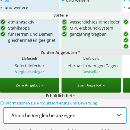
•
•
•
39
und weitere
4
•
•
und weitere
u
Vorteile
atmungsaktiv
wasserdichtes Rindsleder
Stahlkappe
MPU-Rebound-System
für Herren und Damen
ganzjährig tragbar
gleichermaßen geeignet
Zu den Angeboten
*
Lieferzeit
Lieferzeit
Sofort lieferbar
Lieferbar in wenigen Tagen
Vergleichssieger
Bestseller
Zum Angebot »
Zum Angebot »
Erhältlich bei
*
ⓘ Informationen zur Produktsortierung und Bewertung
Ähnliche Vergleiche anzeigen