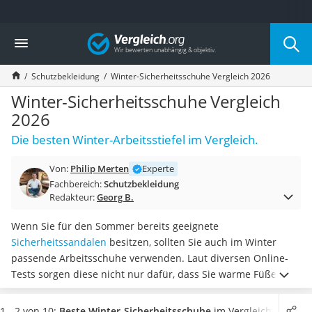
Die beliebtesten Vergleiche nach Kategorie
Vergleich
Baumarkt
Tresor feuerfest
Schutzbekleidung
Winter-Sicherheitsschuhe Vergleich 2026
Makita-Akku-Rasenmäher
Kappsäge
Winter-Sicherheitsschuhe Vergleich
Smartes Türschloss
2026
Akku-Rasentrimmer
Die besten Winter-Arbeitsstiefel im Vergleich.
Feuchtigkeitsmessgerät
Split-Klimaanlage 2 Innengeräte
Von:
Philip Merten
Experte
Pelletofen
Fachbereich:
Schutzbekleidung
Bohrmaschine
Redakteur:
Georg B.
Tiefbrunnenpumpe
Fliesenschneider
Wenn Sie für den Sommer bereits geeignete
Hochdruckreiniger
Sicherheitssandalen
besitzen, sollten Sie auch im Winter
Doppelschleifer
passende Arbeitsschuhe verwenden. Laut diversen Online-
Überwachungskamera
Tests sorgen diese nicht nur dafür, dass Sie warme Füße
Benzinrasenmäher mit Elektrostart
haben,
sondern auch vor Verletzungen geschützt sind
.
Akku-Laubsauger
Winter-Sicherheitsschuhe sind somit für den Arbeitsalltag bei
1 - 2 von 10:
Beste Winter-Sicherheitsschuhe
im Vergleich