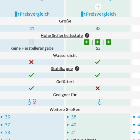
mehr anzeigen
Preis­vergleich
Preis­vergleich
Größe
41
42
Hohe Sicherheitsstufe
keine Herstellerangabe
S3
Wasserdicht
Stahlkappe
Gefüttert
Geeignet für
Weitere Größen
•
•
•
36
38
4
•
•
•
37
40
4
•
•
•
38
41
4