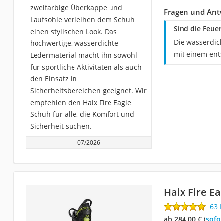
zweifarbige Überkappe und
Fragen und Antw
Laufsohle verleihen dem Schuh
Sind die Feue
einen stylischen Look. Das
Die wasserdic
hochwertige, wasserdichte
mit einem ent
Ledermaterial macht ihn sowohl
für sportliche Aktivitäten als auch
den Einsatz in
Sicherheitsbereichen geeignet. Wir
empfehlen den Haix Fire Eagle
Schuh für alle, die Komfort und
Sicherheit suchen.
07/2026
Haix Fire Ea
63
ab 284,00 €
(
Sof