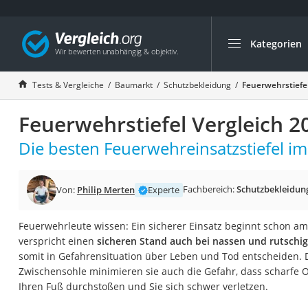
Kategorien
Die beliebtesten V
Baumarkt
Tests & Vergleiche
Baumarkt
Schutzbekleidung
Feuerwehrstiefel
Tresor feuerfest
Feuerwehrstiefel Vergleich 2
Makita-Akku-Rase
Kappsäge
Die besten Feuerwehreinsatzstiefel im
Smartes Türschlos
Akku-Rasentrimm
Fachbereich:
Schutzbekleidun
Von:
Philip Merten
Experte
Feuchtigkeitsmess
Feuerwehrleute wissen: Ein sicherer Einsatz beginnt schon am
Split-Klimaanlage 
verspricht einen
sicheren Stand auch bei nassen und rutsch
Pelletofen
somit in Gefahrensituation über Leben und Tod entscheiden. D
Zwischensohle minimieren sie auch die Gefahr, dass scharfe 
Bohrmaschine
Ihren Fuß durchstoßen und Sie sich schwer verletzen.
Tiefbrunnenpump