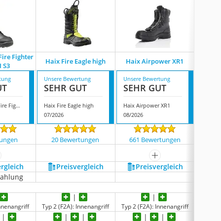
Fire Fighter
Haix Fire Eagle high
Haix Airpower XR1
Haix Sp
I S3
tung
Unsere Bewertung
Unsere Bewertung
Unsere
UT
SEHR GUT
SEHR GUT
GUT
Steitz Secura Fire Fighter Gore II S3
Haix Fire Eagle high
Haix Airpower XR1
07/2026
08/2026
08/202
tungen
20 Bewertungen
661 Bewertungen
172
ehr anzeigen
mehr anzeigen
ergleich
Preis­vergleich
Preis­vergleich
P
zahlung
nnenangriff
Typ 2 (F2A): Innenangriff
Typ 2 (F2A): Innenangriff
Typ 2 (