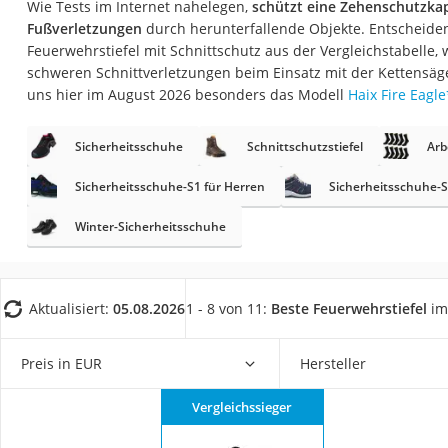
Wie Tests im Internet nahelegen,
schützt eine Zehenschutzkap
Fliesenschneider
Fußverletzungen
durch herunterfallende Objekte. Entscheiden
Hochdruckreinige
Feuerwehrstiefel mit Schnittschutz aus der Vergleichstabelle, 
schweren Schnittverletzungen beim Einsatz mit der Kettensäg
Doppelschleifer
uns hier im August 2026 besonders das Modell
Haix Fire Eagle
Überwachungska
Benzinrasenmäher 
Sicherheitsschuhe
Schnittschutzstiefel
Arb
Akku-Laubsauger
Sicherheitsschuhe-S1 für Herren
Sicherheitsschuhe-
Löschdecke
Winter-Sicherheitsschuhe
Multimeter
Winterharte Palm
Gasdurchlauferhit
Aktualisiert:
05.08.2026
1 - 8 von 11:
Beste Feuerwehrstiefel
im
Service
Preis in EUR
Hersteller
Vergleichssieger