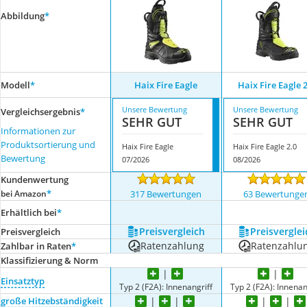
Abbildung
*
Modell
*
Haix Fire Eagle
Haix Fire Eagle 
Unsere Bewertung
Unsere Bewertung
Vergleichsergebnis
*
SEHR GUT
SEHR GUT
Informationen zur
Produktsortierung und
Haix Fire Eagle
Haix Fire Eagle 2.0
Bewertung
07/2026
08/2026
Kundenwertung
*
bei Amazon
317 Bewertungen
63 Bewertunge
Erhältlich bei
*
Preis­vergleich
Preis­verglei
Preis­vergleich
Ratenzahlung
Ratenzahlu
Zahlbar in Raten
*
Klassifizierung & Norm
Einsatztyp
Typ 2 (F2A): Innenangriff
Typ 2 (F2A): Innenan
große Hitzebständigkeit