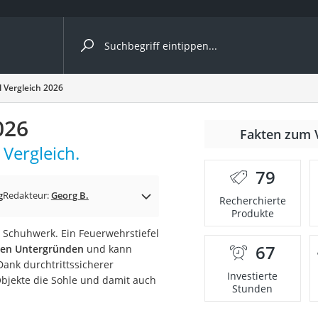
ergleiche nach Kategorie
 Vergleich 2026
026
nmäher
Fakten zum 
 Vergleich.
s
79
er
g
Redakteur:
Georg B.
Recherchierte
Produkte
gerät
 Schuhwerk. Ein Feuerwehrstiefel
2 Innengeräte
67
igen Untergründen
und kann
ank durchtrittssicherer
Investierte
Objekte die Sohle und damit auch
Stunden
e