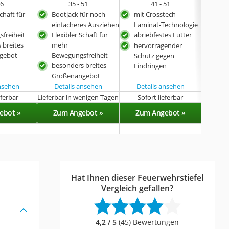
46
35 - 51
41 - 51
chaft für
Bootjack für noch
mit Crosstech-
ultr
einfacheres Ausziehen
Laminat-Technologie
Zeh
freiheit
Flexibler Schaft für
abriebfestes Futter
HAI
 breites
mehr
Kom
hervorragender
gebot
Bewegungsfreiheit
bess
Schutz gegen
besonders breites
bes
Eindringen
Größenangebot
Grö
ansehen
Details ansehen
Details ansehen
Det
eferbar
Lieferbar in wenigen Tagen
Sofort lieferbar
Sof
ebot »
Zum Angebot »
Zum Angebot »
Zu
Hat Ihnen dieser Feuerwehrstiefel
Vergleich gefallen?
4,2 / 5
(45) Bewertungen