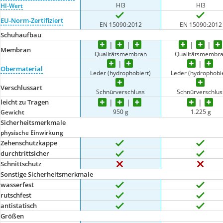
HI3
HI3
HI-Wert
EU-Norm-Zertifiziert
EN 15090:2012
EN 15090:2012
Schuhaufbau
Membran
Qualitätsmembran
Qualitätsmembr
Obermaterial
Leder (hydrophobiert)
Leder (hydrophobie
Verschlussart
Schnürverschluss
Schnürverschlus
leicht zu Tragen
950 g
1.225 g
Gewicht
Sicherheitsmerkmale
physische Einwirkung
Zehenschutzkappe
durchtrittsicher
Schnittschutz
Sonstige Sicherheitsmerkmale
wasserfest
rutschfest
antistatisch
Größen