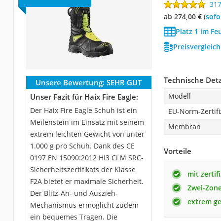
31
ab 274,00 €
(
Sof
Platz 1 im Fe
Preisvergleic
Technische Deta
Unsere Bewertung:
SEHR GUT
Modell
Unser Fazit für Haix Fire Eagle:
Der Haix Fire Eagle Schuh ist ein
EU-Norm-Zertifi
Meilenstein im Einsatz mit seinem
Membran
extrem leichten Gewicht von unter
1.000 g pro Schuh. Dank des CE
Vorteile
0197 EN 15090:2012 HI3 CI M SRC-
Sicherheitszertifikats der Klasse
mit zerti
F2A bietet er maximale Sicherheit.
Zwei-Zone
Der Blitz-An- und Auszieh-
extrem ge
Mechanismus ermöglicht zudem
ein bequemes Tragen. Die