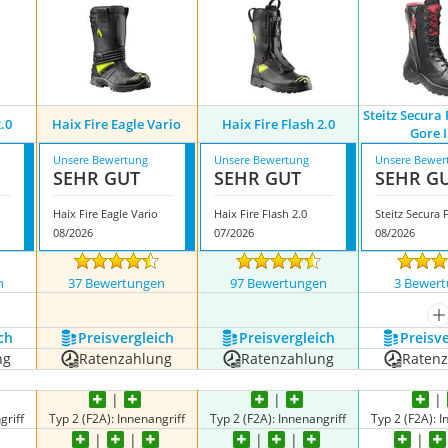
Steitz Secura 
2.0
Haix Fire Eagle Vario
Haix Fire Flash 2.0
Gore I
Unsere Bewertung
Unsere Bewertung
Unsere Bewer
SEHR GUT
SEHR GUT
SEHR G
Haix Fire Eagle Vario
Haix Fire Flash 2.0
08/2026
07/2026
08/2026
n
37 Bewertungen
97 Bewertungen
3 Bewer
m
ch
Preis­vergleich
Preis­vergleich
Preis­v
ng
Ratenzahlung
Ratenzahlung
Raten
griff
Typ 2 (F2A): Innenangriff
Typ 2 (F2A): Innenangriff
Typ 2 (F2A): I