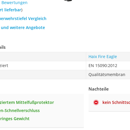
7 Bewertungen
ort lieferbar
)
uerwehrstiefel Vergleich
h und weitere Angebote
ils
Haix Fire Eagle
ziert
EN 15090:2012
Qualitätsmembran
Nachteile
fiziertem Mittelfußprotektor
kein Schnitt
n-Schnellverschluss
ringes Gewicht