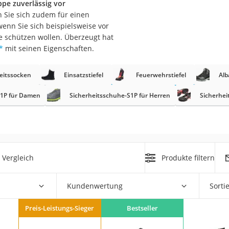
pe zuverlässig vor
 Sie sich zudem für einen
r
wenn Sie sich beispielsweise vor
e schützen wollen. Überzeugt hat
*
mit seinen Eigenschaften.
mera
mit Elektrostart
eitssocken
Einsatzstiefel
Feuerwehrstiefel
Alb
S1P für Damen
Sicherheitsschuhe-S1P für Herren
Sicherhei
en
zer
 Vergleich
Produkte filtern
Kundenwertung
Sorti
Preis-Leistungs-Sieger
Bestseller