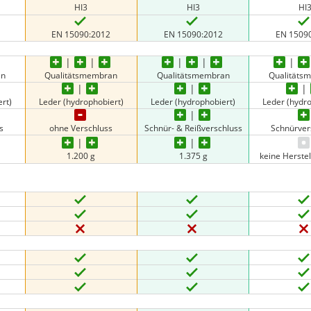
HI3
HI3
HI
EN 15090:2012
EN 15090:2012
EN 1509
an
Qualitätsmembran
Qualitätsmembran
Qualitäts
rt)
Leder (hydrophobiert)
Leder (hydrophobiert)
Leder (hydr
s
ohne Verschluss
Schnür- & Reißverschluss
Schnürver
1.200 g
1.375 g
keine Herste