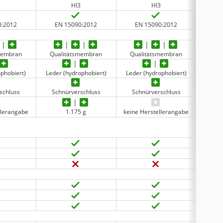
3
HI3
HI3
0:2012
EN 15090:2012
EN 15090:2012
EN
membran
Qualitätsmembran
Qualitätsmembran
Qua
ophobiert)
Leder (hydrophobiert)
Leder (hydrophobiert)
Leder
schluss
Schnürverschluss
Schnürverschluss
Schnür-
llerangabe
1.175 g
keine Herstellerangabe