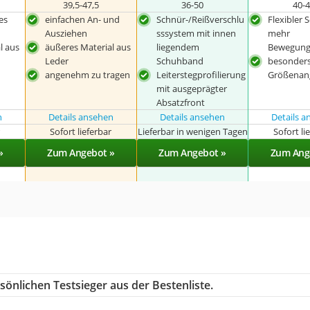
39,5-47,5
36-50
40-
es
einfachen An- und
Schnür-/Reißverschlu
Flexibler S
Ausziehen
sssystem mit innen
mehr
l aus
äußeres Material aus
liegendem
Bewegungs
Leder
Schuhband
besonders
angenehm zu tragen
Leiterstegprofilierung
Größenan
mit ausgeprägter
Absatzfront
n
Details ansehen
Details ansehen
Details 
r
Sofort lieferbar
Lieferbar in wenigen Tagen
Sofort li
»
Zum Angebot »
Zum Angebot »
Zum Ang
önlichen Testsieger aus der Bestenliste.