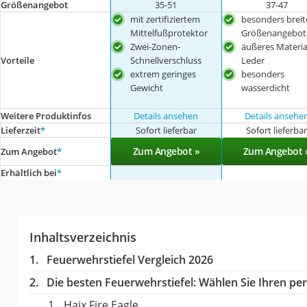
Größenangebot
35-51
37-47
mit zertifiziertem
besonders breit
Mittelfußprotektor
Größenangebot
Zwei-Zonen-
äußeres Materia
Vorteile
Schnellverschluss
Leder
extrem geringes
besonders
Gewicht
wasserdicht
Weitere Produktinfos
Details ansehen
Details ansehe
Lieferzeit
*
Sofort lieferbar
Sofort lieferba
Zum Angebot »
Zum Angebot 
Zum Angebot
*
Erhältlich bei
*
Inhaltsverzeichnis
Feuerwehrstiefel Vergleich 2026
Die besten Feuerwehrstiefel:
Wählen Sie Ihren pers
Haix Fire Eagle