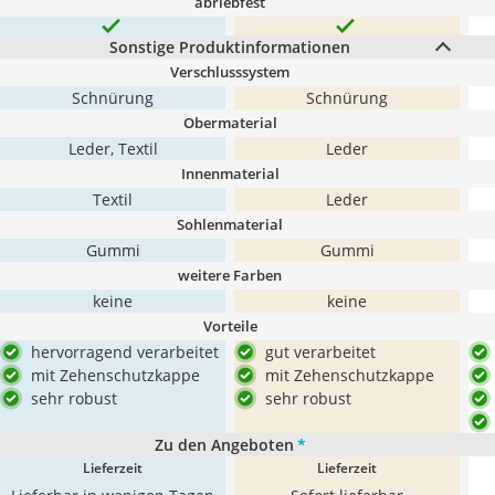
abriebfest
Sonstige Produktinformationen
Verschlusssystem
Schnürung
Schnürung
Obermaterial
Leder, Textil
Leder
Innenmaterial
Textil
Leder
Sohlenmaterial
Gummi
Gummi
weitere Farben
keine
keine
Vorteile
hervorragend verarbeitet
gut verarbeitet
mit Zehenschutzkappe
mit Zehenschutzkappe
sehr robust
sehr robust
Zu den Angeboten
*
Lieferzeit
Lieferzeit