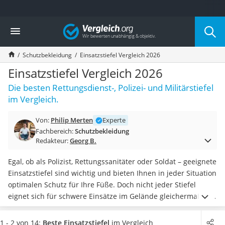
Die beliebtesten Vergleiche nach Kategorie
Vergleich
Baumarkt
Tresor feuerfest
Schutzbekleidung
Einsatzstiefel Vergleich 2026
Makita-Akku-Rasenmäher
Kappsäge
Einsatzstiefel Vergleich 2026
Smartes Türschloss
Die besten Rettungsdienst-, Polizei- und Militärstiefel
Akku-Rasentrimmer
im Vergleich.
Feuchtigkeitsmessgerät
Split-Klimaanlage 2 Innengeräte
Von:
Philip Merten
Experte
Pelletofen
Fachbereich:
Schutzbekleidung
Bohrmaschine
Redakteur:
Georg B.
Tiefbrunnenpumpe
Fliesenschneider
Egal, ob als Polizist, Rettungssanitäter oder Soldat – geeignete
Hochdruckreiniger
Einsatzstiefel sind wichtig und bieten Ihnen in jeder Situation
Doppelschleifer
optimalen Schutz für Ihre Füße. Doch nicht jeder Stiefel
Überwachungskamera
eignet sich für schwere Einsätze im Gelände gleichermaßen.
Benzinrasenmäher mit Elektrostart
Wählen Sie daher jetzt
ein gut verarbeitetes und robustes
Akku-Laubsauger
Paar
aus unserer Test- oder Vergleichstabelle, das auch
1 - 2 von 14:
Beste Einsatzstiefel
im Vergleich