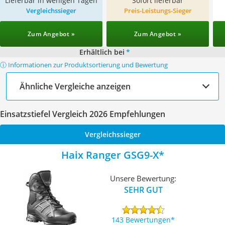
Lieferbar in wenigen Tagen
Sofort lieferbar
Vergleichssieger
Preis-Leistungs-Sieger
Zum Angebot »
Zum Angebot »
Erhältlich bei
*
ⓘ Informationen zur Produktsortierung und Bewertung
Ähnliche Vergleiche anzeigen
Einsatzstiefel Vergleich 2026 Empfehlungen
Vergleichssieger
Haix Ranger GSG9-X
Unsere Bewertung:
SEHR GUT
143 Bewertungen