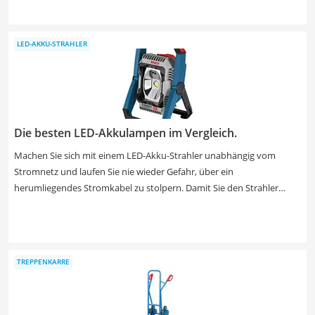
Werkzeugen bearbeiten. Die besten Produkte sind aus
geschmiedetem Stahl. Dieser gilt als extrem robust und sehr
belastbar. Wählen Sie unbedingt ein Modell aus unserer Test- oder
LED-AKKU-STRAHLER
Vergleichstabelle, das den von Ihnen gestellten Anforderungen
gerecht wird. Besonders Kriterien wie Spannweite und Backenbreite
müssen Sie hierbei im Auge behalten, da diese für den Einsatzzweck
entscheidend sind.
Die besten LED-Akkulampen im Vergleich.
Machen Sie sich mit einem LED-Akku-Strahler unabhängig vom
Stromnetz und laufen Sie nie wieder Gefahr, über ein
herumliegendes Stromkabel zu stolpern. Damit Sie den Strahler
ohne Einschränkungen auch im Außenbereich einsetzen können,
sind viele Exemplare staub- und wasserdicht, was durch Tests belegt
wurde. Finden Sie jetzt Ihren idealen LED-Akku-Strahler in unserer
Vergleichstabelle und achten Sie darauf, dass die IP-Klassifizierung
TREPPENKARRE
mindestens IP65 oder höher ist.