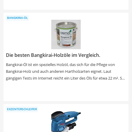
Wählen Sie jetzt aus unserer Akku-Exzenterschleifer-
Vergleichstabelle ein Produkt aus, bei dem starke 18-Volt-Akkus
enthalten sind, die Sie später während Ihres Praxis-Tests auch in
BANGKIRAI-ÖL
weitere Akku-Werkzeuge desselben Herstellers einsetzen können. So
sparen Sie Kosten!
Die besten Bangkirai-Holzöle im Vergleich.
Bangkirai-Öl ist ein spezielles Holzöl, das sich für die Pflege von
Bangkirai-Holz und auch anderen Hartholzarten eignet. Laut
gängigen Tests im Internet reicht ein Liter des Öls für etwa 22 m². So
können Sie einfach ausrechnen, wie viel des Öls Sie für Ihre zu
behandelnde Fläche benötigen. Wählen Sie jetzt ein Bangkirai-Öl mit
imprägnierender Wirkung aus unserer Vergleichstabelle, um den
bestmöglichen Schutz vor Wasser für Ihr Holz zu erhalten.
EXZENTERSCHLEIFER