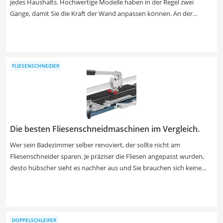
jedes Haushalts. Hochwertige Modelle haben in der Regel zwei
Gänge, damit Sie die Kraft der Wand anpassen können. An der
Leistungsaufnahme (Watt) sollten Sie sich nicht aufhalten – achten
Sie in unserer Übersichtstabelle besser auf den Bohrdurchmesser in
Beton. 20 Millimeter sind es im Optimalfall, 16 reichen bei den
meisten Wänden aber auch. Unterschätzen Sie nicht das Gewicht: Bei
FLIESENSCHNEIDER
längeren Einsätzen auf Kopfhöhe zahlt es sich aus, wenn die
maschine unter zwei Kilogramm wiegt. Verzichten Sie aber nicht auf
einen Transportkoffer, wenn Sie nicht zufällig über eine anderweitige
Aufbewahrungsmöglichkeit im Haus verfügen.
Die besten Fliesenschneidmaschinen im Vergleich.
Wer sein Badezimmer selber renoviert, der sollte nicht am
Fliesenschneider sparen. Je präziser die Fliesen angepasst wurden,
desto hübscher sieht es nachher aus und Sie brauchen sich keine
Sorgen machen, dass Lücken entstehen. Zwischen sauber verlegte
Fliesen dringt auch seltener Wasser ins Gemäuer. Ist das
Badezimmer besonders groß oder Sie planen auch noch Küche
sowie Flur mit Fliesen zu verzieren, dann lohnt sich unbedingt ein
DOPPELSCHLEIFER