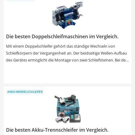
Elektro-Fliesenschneider. Wählen Sie hierbei eine besonders weite
Schnittlänge sowie Schnitttiefe. So bleiben Sie flexibel für alle
Fliesensorten.
Die besten Doppelschleifmaschinen im Vergleich.
Mit einem Doppelschleifer gehört das ständige Wechseln von
Schleifkörpern der Vergangenheit an. Der beidseitige Wellen-Aufbau
des Gerätes ermöglicht die Montage von zwei Schleifsteinen. Bei der
Arbeit im Team zeigen Tests, dass sogar zwei Werkstücke gleichzeitig
bearbeitet werden können. Doch Vorsicht bei Billigprodukten! Diese
arbeiten oft ineffizient und weisen Mängel in der
Verarbeitungsqualität auf. Wir beraten Sie zuverlässig und verraten
AKKU-WINKELSCHLEIFER
Ihnen, welchen Doppelschleifer Sie sich jetzt für Ihre Heimwerker-
Werkstatt sichern sollten, ohne einen Fehlkauf zu riskieren. Achten
Sie beim Kauf vor allem auf die Schleifgeschwindigkeit.
Die besten Akku-Trennschleifer im Vergleich.