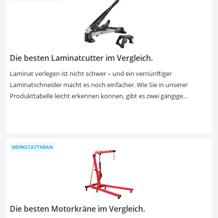
Trocknungszeiten, Ergiebigkeit und die empfohlene Schichtanzahl.
Die besten Laminatcutter im Vergleich.
Laminat verlegen ist nicht schwer – und ein vernünftiger
Laminatschneider macht es noch einfacher. Wie Sie in unserer
Produkttabelle leicht erkennen können, gibt es zwei gängige
Modelle: Zum einen den hochwertigen Schneider mit scharfer
Schneidklinge, der saubere Schnittkanten hinterlässt. Zum anderen
den günstigen Laminatschneider mit Quetschklinge, der quasi einen
Streifen aus dem Material heraus drückt. Hier fransen die
WERKSTATTKRAN
Schnittkanten deutlich aus. Verschiedene Laminatschneider-Tests im
Internet konnten zwischen diversen Produkten desselben Typs nur
geringe Unterschiede feststellen. Wichtig ist beim Kauf der
preiswerten Modellen nur, dass am Ende die Schnittkanten unter
der Sockelleiste verschwinden.
Die besten Motorkräne im Vergleich.