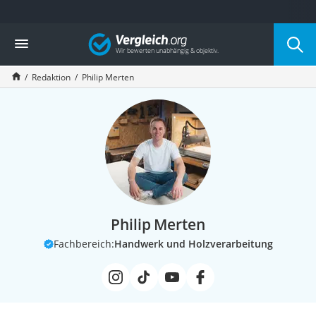
Die beliebtesten Vergleiche nach Kategorie
Vergleich
Service
Redaktion
Philip Merten
Philip Merten
Fachbereich:
Handwerk und Holzverarbeitung