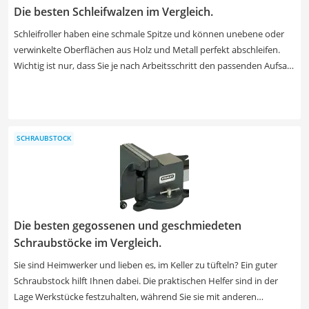
Die besten Schleifwalzen im Vergleich.
Schleifroller haben eine schmale Spitze und können unebene oder
verwinkelte Oberflächen aus Holz und Metall perfekt abschleifen.
Wichtig ist nur, dass Sie je nach Arbeitsschritt den passenden Aufsatz
auswählen: Lamellenrollen, Reinigungsscheiben, Schleifhülsen,
Nylon- und Drahtbürsten haben je eine eigene Funktion. In einem
kurzen Test machen Sie sich mit den Aufsätzen schnell vertraut.
Wählen Sie jetzt aus unserer Vergleichstabelle ein günstiges,
SCHRAUBSTOCK
handliches Modell aus, wenn Ihre Arbeiten nicht über den
Heimwerker-Alltag hinausgehen. So sparen Sie sich Geld und den ein
oder anderen Muskelkater.
Die besten gegossenen und geschmiedeten
Schraubstöcke im Vergleich.
Sie sind Heimwerker und lieben es, im Keller zu tüfteln? Ein guter
Schraubstock hilft Ihnen dabei. Die praktischen Helfer sind in der
Lage Werkstücke festzuhalten, während Sie sie mit anderen