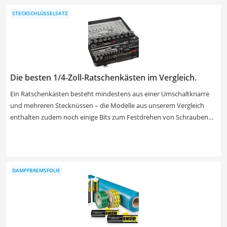
gängigen Modellen zwischen 10 und 16 Millimetern. Finden Sie jetzt
STECKSCHLÜSSELSATZ
in unserer Test- oder Vergleichstabelle die beste Tischbohrmaschine
für Ihre Werkstatt.
Die besten 1/4-Zoll-Ratschenkästen im Vergleich.
Ein Ratschenkasten besteht mindestens aus einer Umschaltknarre
und mehreren Stecknüssen – die Modelle aus unserem Vergleich
enthalten zudem noch einige Bits zum Festdrehen von Schrauben
sowie kleinere Spezialaufsätze, die etwa die Hebelwirkung
verbessern. Während in der Produkttabelle alle Bestandteile
aufgelistet sind, erfahren Sie im Ratgeber darunter, was Sie
tatsächlich brauchen. Machen Sie nicht erst den Test, sondern
DAMPFBREMSFOLIE
finden Sie jetzt den besten Steckschlüsselsatz für Ihre Bedürfnisse.