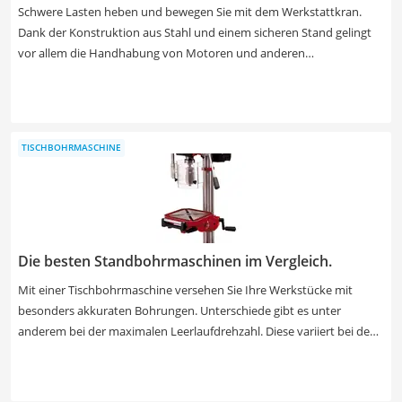
Schwere Lasten heben und bewegen Sie mit dem Werkstattkran.
Dank der Konstruktion aus Stahl und einem sicheren Stand gelingt
vor allem die Handhabung von Motoren und anderen
Maschinenteilen gefahrlos und ohne Kraftanstrengung. Ein wichtiger
Aspekt in den verschiedenen Tests im Internet ist die Sicherheit.
Kaufen Sie einen Werkstattkran mit Haken inklusive Sicherungsbügel
aus unserer Vergleichstabelle, der dank des zusätzlichen
TISCHBOHRMASCHINE
Mechanismus mehr Unfallschutz bietet.
Die besten Standbohrmaschinen im Vergleich.
Mit einer Tischbohrmaschine versehen Sie Ihre Werkstücke mit
besonders akkuraten Bohrungen. Unterschiede gibt es unter
anderem bei der maximalen Leerlaufdrehzahl. Diese variiert bei den
verfügbaren Geräten zwischen 2.400 und 2.650 Umdrehungen pro
Minute. Des Weiteren lässt sich die Drehzahl stufenlos oder
stufenweise präzisieren. Die maximale Bohrerdicke schwankt bei den