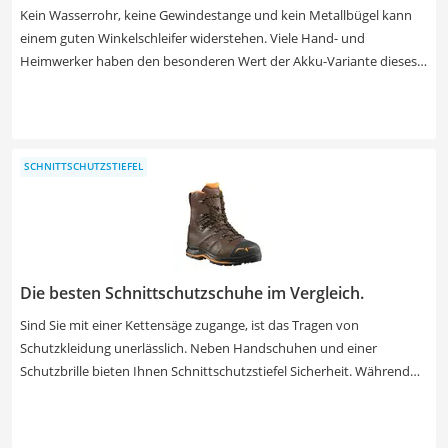
Kein Wasserrohr, keine Gewindestange und kein Metallbügel kann
einem guten Winkelschleifer widerstehen. Viele Hand- und
Heimwerker haben den besonderen Wert der Akku-Variante dieses
Elektrowerkzeugs erkannt, welches es noch weitaus flexibler im
Einsatz macht - und das ist die einmaligen Anschaffungskosten der
Akkus und Ladestation allemal wert. Passende Akkus haben wir in
unserer Test- oder Vergleichstabelle bereits verlinkt. Falls Sie ohne
SCHNITTSCHUTZSTIEFEL
Zwangspausen arbeiten möchten, sollten Sie auf die Kapazität der
Akkus achten. Die besten von ihnen speichern über vier
Amperestunden und halten damit lange durch. In jedem Falle
empfiehlt sich auch ein Ersatzakku.
Die besten Schnittschutzschuhe im Vergleich.
Sind Sie mit einer Kettensäge zugange, ist das Tragen von
Schutzkleidung unerlässlich. Neben Handschuhen und einer
Schutzbrille bieten Ihnen Schnittschutzstiefel Sicherheit. Während
Lederstiefel etwas robuster sind, zeichnen sich Schutzstiefel aus
Gummi durch eine höhere Wasserdichtigkeit aus. Besonderen Wert
sollten Sie allerdings auf die Schnittschutzklasse legen. Nur wenn Ihr