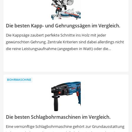
Die besten Kapp- und Gehrungssägen im Vergleich.
Die Kappsäge zaubert perfekte Schnitte ins Holz mit jeder
gewünschten Gehrung. Zentrale Kriterien sind dabei allerdings nicht
die reine Leistungsaufnahme (angegeben in Watt) oder die
Leerlaufdrehzahl (in Umdrehungen pro Minute), denn die Maschine
muss die Leistung auch durchgängig halten können. Orientieren Sie
sich besser an Schnittgröße und Präzision der Elektrowerkzeuge.
Manche haben “tote Winkel”, sodass bestimmte Schnitte nicht
BOHRMASCHINE
gelingen. Auch ein kleiner Laser ist nicht immer vorhanden. Sehen
Sie in unserer Tabelle, welche Kappsägen diese Probleme nicht
haben.
Die besten Schlagbohrmaschinen im Vergleich.
Eine vernünftige Schlagbohrmaschine gehört zur Grundausstattung