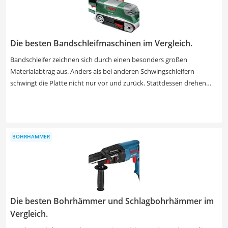
Die besten Bandschleifmaschinen im Vergleich.
Bandschleifer zeichnen sich durch einen besonders großen
Materialabtrag aus. Anders als bei anderen Schwingschleifern
schwingt die Platte nicht nur vor und zurück. Stattdessen drehen
Walzen das ringförmige Schleifpapier unter dem Gerät im Kreis,
ähnlich wie bei einem Panzer. Der dabei anfallende Staub landet –
sofern kein Werkstattsauger angeschlossen ist – im dafür
vorgesehenen Staubfangbeutel. Bei den Bändern gibt es genormte
BOHRHAMMER
Größen. Falls Sie besonders große Flächen bearbeiten möchten,
sollten Sie in unserer Test- bzw. Vergleichstabelle nach einer
Maschine mit einer über 15 Zentimeter langen Schleiffläche
Ausschau halten.
Die besten Bohrhämmer und Schlagbohrhämmer im
Vergleich.