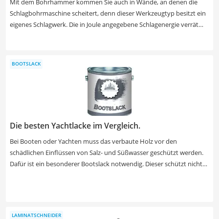
Mit dem Bohrhammer kommen Sie auch in Wände, an denen die
Schlagbohrmaschine scheitert, denn dieser Werkzeugtyp besitzt ein
eigenes Schlagwerk. Die in Joule angegebene Schlagenergie verrät
Ihnen, wie kräftig der Bohrhammer ist – ab 2 Joule gibt es so gut wie
gar keine Hindernisse mehr für Sie. Nicht ganz so wichtig sind
Schlagzahl und Drehzahl beim Bohren in Beton. Auch der
BOOTSLACK
Leistungsaufnahme (angegeben in Watt) sollte nicht zu viel
Bedeutung zugemessen werden. Trotzdem haben wir auch diese
Daten in unserer Tabelle angegeben.
Die besten Yachtlacke im Vergleich.
Bei Booten oder Yachten muss das verbaute Holz vor den
schädlichen Einflüssen von Salz- und Süßwasser geschützt werden.
Dafür ist ein besonderer Bootslack notwendig. Dieser schützt nicht
nur vor Wasser, sondern verhindert auch das Ausbleichen durch UV-
Strahlung. Die Trocknungszeiten der verschiedenen Bootslacke
unterscheiden sich stark - und damit die Verarbeitungszeit. Achten
Sie in unserer Test- und Vergleichstabelle besonders auf die
LAMINATSCHNEIDER