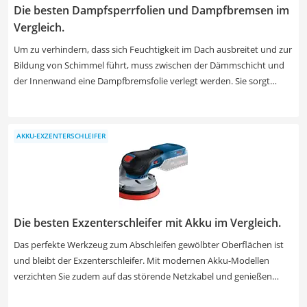
Die besten Dampfsperrfolien und Dampfbremsen im
Vergleich.
Um zu verhindern, dass sich Feuchtigkeit im Dach ausbreitet und zur
Bildung von Schimmel führt, muss zwischen der Dämmschicht und
der Innenwand eine Dampfbremsfolie verlegt werden. Sie sorgt
dafür, dass der Diffusionsautausch sehr langsam vonstattengeht
und die Wassermoleküle einfach verdampfen können. Die Montage
ist ein schwieriges Unterfangen, bei dem sehr sorgfältig vorgegangen
AKKU-EXZENTERSCHLEIFER
werden muss. Es gilt, viele Kleinigkeiten zu beachten. Wir haben die
besten Tipps verschiedener Internet-Tests für Sie
zusammengetragen. Finden Sie jetzt unkompliziert und schnell die
passende Dampfbremsfolie für Ihr Dach.
Die besten Exzenterschleifer mit Akku im Vergleich.
Das perfekte Werkzeug zum Abschleifen gewölbter Oberflächen ist
und bleibt der Exzenterschleifer. Mit modernen Akku-Modellen
verzichten Sie zudem auf das störende Netzkabel und genießen
ungebundene Freiheit beim Arbeiten in Werkstatt, Haus und Garten.