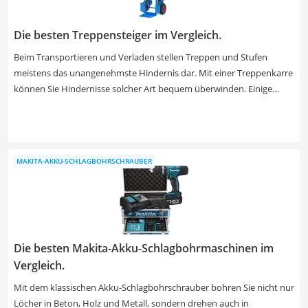
Die besten Treppensteiger im Vergleich.
Beim Transportieren und Verladen stellen Treppen und Stufen
meistens das unangenehmste Hindernis dar. Mit einer Treppenkarre
können Sie Hindernisse solcher Art bequem überwinden. Einige
Treppensteiger sind mit einem zweiten Paar Räder ausgestattet und
können auch als Sackkarre genutzt werden. Wenn Sie besonders
schwere Gegenstände transportieren müssen, greifen Sie jetzt zu
einer Treppenkarre mit mindestens 150 kg Traglast. Bei leichteren
MAKITA-AKKU-SCHLAGBOHRSCHRAUBER
Gütern besteht eine Treppenkarre mit 100 kg Tragkraft den Praxis-
Test. Für einen schnellen Transport schwerer Güter wählen Sie jetzt
aus unserer Tabelle eine Treppenkarre mit einem fünfarmigen
Radstern.
Die besten Makita-Akku-Schlagbohrmaschinen im
Vergleich.
Mit dem klassischen Akku-Schlagbohrschrauber bohren Sie nicht nur
Löcher in Beton, Holz und Metall, sondern drehen auch in