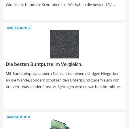
Windeseile hunderte Schrauben ein. Wir haben die besten 18V-
Akkuschrauber von Makita unter die Lupe genommen und für Sie
zusammengefasst, was die Maschinen wirklich drauf haben. Wählen
Sie jetzt aus unserer Test- bzw. Vergleichstabelle ein Modell aus, das
BUNTSTEINPUTZ
Ihren Ansprüchen an Leistung und Geschwindigkeit gerecht wird
und dabei angenehm zu handhaben ist.
Die besten Buntputze im Vergleich.
Mit Buntsteinputz zaubern Sie nicht nur einen richtigen Hingucker
an die Wände, sondern schützen den Untergrund zudem auch vor
Kratzern, Nässe oder Frost. Aufgetragen wird er, wie herkömmlicher
Putz auch, mit einer Glättkelle. Tests im Internet berichten, dass das
Granulat der Buntsteinputze aus gefärbten Natursteinen besteht.
Aus diesem Grund gibt es Buntsteinputz sowohl in schlichten als
auch in bunten Farben. Wählen Sie jetzt aus unserer
BANDSCHLEIFER
Vergleichstabelle einen Buntsteinputz, der verarbeitungsfertig ist,
um direkt loslegen zu können.