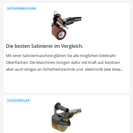
Wunschprodukt mit einer solchen ausgezeichnet ist, garantieren die
SATINIERMASCHINE
Stiefel ausgewiesenen Schnittschutz. Durchtrittsichere Stiefel
verfügen zusätzlich über eine verstärkte Einlage, sodass Ihnen spitze
Gegenstände auf dem Boden nichts anhaben können. Finden Sie in
unserer Produkttabelle die Schnittschutzstiefel, die Sie im Ernstfall
am besten schützen.
Die besten Satinierer im Vergleich.
Mit einer Satiniermaschine glätten Sie alle möglichen Edelstahl-
Oberflächen. Die Maschinen bringen dafür viel Kraft auf, besitzen
aber auch einiges an Sicherheitstechnik und -elektronik (wie etwa
einen Sanftanlauf) mit, damit Sie sich nicht gleich beim ersten
Geräte-Test verletzen. Entscheiden Sie sich jetzt in unserer
Satiniermaschine- Vergleichstabelle für ein Gerät, bei dem der
Aufsatz-Wechsel ohne Innensechskantschlüssel vonstattengeht,
SCHLEIFROLLER
wenn Sie es sehr oft im Einsatz haben. Ansonsten lohnt sich diese
Investition eher nicht.