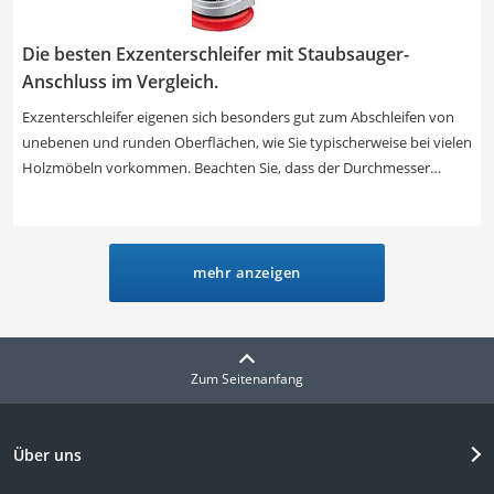
Die besten Exzenterschleifer mit Staubsauger-
Anschluss im Vergleich.
Exzenterschleifer eigenen sich besonders gut zum Abschleifen von
unebenen und runden Oberflächen, wie Sie typischerweise bei vielen
Holzmöbeln vorkommen. Beachten Sie, dass der Durchmesser
variieren: In der Regel sind die Schleifscheiben mit 12,5 cm breit,
einige haben aber auch einen Durchmesser von 15 cm. Führen Sie
vor der Arbeit mit dem Exzenterschleifer einen Test durch, ob die
Staubabsaugung gut funktioniert und schon kann es losgehen. Falls
mehr anzeigen
Sie keinen Werkstattsauger besitzen, empfiehlt sich eine handliche
Staubfangkassette. In unserer Produkttabelle können Sie erkennen,
dass fast alle Modelle dieses Zubehörteil besitzen.
Zum Seitenanfang
Über uns