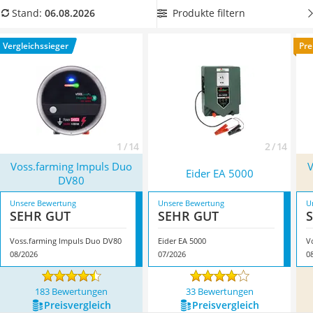
Löschdecke
Wählen Sie jetzt ein
Weidezaungerät mit 12 Volt und
Produkte filtern
Stand:
06.08.2026
Multimeter
Solarunterstützung
, wenn Sie einen besonders
Winterharte Palmen
pflegeleichten und wartungsarmen Weidezaun errichten
Vergleichssieger
Pre
Gasdurchlauferhitzer
möchten. Überzeugt hat uns hier im August 2026 besonders
Service
das Modell
Voss.farming Impuls Duo DV80
*
mit seinen
Eigenschaften.
1 / 14
2 / 14
Voss.farming Impuls Duo
V
Eider EA 5000
DV80
Unsere Bewertung
Unsere Bewertung
U
SEHR GUT
SEHR GUT
Voss.farming Impuls Duo DV80
Eider EA 5000
V
08/2026
07/2026
0
183 Bewertungen
33 Bewertungen
Preis­vergleich
Preis­vergleich