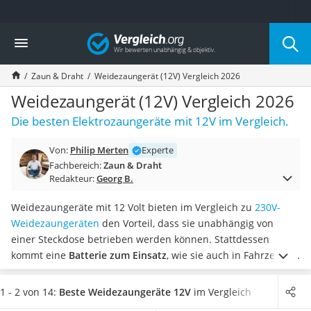
Die beliebtesten Vergleiche nach Kategorie
Vergleich
Baumarkt
Tresor feuerfest
Zaun & Draht
Weidezaungerät (12V) Vergleich 2026
Makita-Akku-Rasenmäher
Kappsäge
Weidezaungerät (12V) Vergleich 2026
Smartes Türschloss
Die besten Elektrozaungeräte mit 12V im Vergleich.
Akku-Rasentrimmer
Feuchtigkeitsmessgerät
Von:
Philip Merten
Experte
Split-Klimaanlage 2 Innengeräte
Fachbereich:
Zaun & Draht
Pelletofen
Redakteur:
Georg B.
Bohrmaschine
Tiefbrunnenpumpe
Weidezaungeräte mit 12 Volt bieten im Vergleich zu
230V-
Fliesenschneider
Weidezaungeräten
den Vorteil, dass sie unabhängig von
Hochdruckreiniger
einer Steckdose betrieben werden können. Stattdessen
Doppelschleifer
kommt eine
Batterie zum Einsatz
, wie sie auch in Fahrzeugen
Überwachungskamera
verwendet wird.
Alternativ können viele Geräte laut Tests im
Benzinrasenmäher mit Elektrostart
Internet auch
mit einer Solaranlage gekoppelt
werden,
1 - 2 von 14:
Beste Weidezaungeräte 12V
im Vergleich
Akku-Laubsauger
sodass sie sich über die Zeit automatisch wieder aufladen.