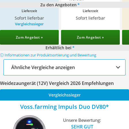
Zu den Angeboten
*
Lieferzeit
Lieferzeit
Sofort lieferbar
Sofort lieferbar
Vergleichssieger
Zum Angebot »
Zum Angebot »
Erhältlich bei
*
ⓘ Informationen zur Produktsortierung und Bewertung
Ähnliche Vergleiche anzeigen
Weidezaungerät (12V) Vergleich 2026 Empfehlungen
Vergleichssieger
Voss.farming Impuls Duo DV80
Unsere Bewertung:
SEHR GUT