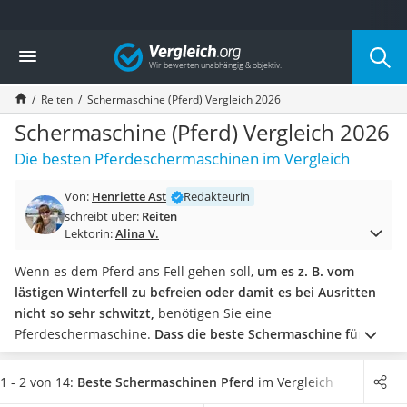
Die beliebtesten Vergleiche nach Kategorie
Vergleich
Freizeit & Sport
Gartentrampolin
Reiten
Schermaschine (Pferd) Vergleich 2026
Trampolin
Metalldetektor
Schermaschine (Pferd) Vergleich 2026
Eufab-Fahrradträger
Die besten Pferdeschermaschinen im Vergleich
Trampolin 366 cm
Fahrradschloss
Von:
Henriette Ast
Redakteurin
Aluminium-Koffer
schreibt über:
Reiten
Futterboot
Lektorin:
Alina V.
Air Bike
E-Bike-Dreirad
Wenn es dem Pferd ans Fell gehen soll,
um es z. B. vom
Trekkingschuhe Herren
lästigen Winterfell zu befreien oder damit es bei Ausritten
Reisetasche mit Rollen
nicht so sehr schwitzt,
benötigen Sie eine
Klimmzugstation
Pferdeschermaschine.
Dass die beste Schermaschine für Ihr
Koffer
Pferd nicht auch die teuerste sein muss,
zeigt unsere
Nachtsichtgerät
Vergleichstabelle, die auf diversen Tests im Internet basiert.
1 - 2 von 14:
Beste Schermaschinen Pferd
im Vergleich
Faltschloss
Wählen Sie jetzt eine besonders leise Pferdeschermaschine