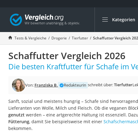
Kategorien
Die beliebtesten V
Drogerie
Tests & Vergleiche
Drogerie
Tierfutter
Schaffutter Vergleich 20
Inhalator
Schaffutter Vergleich 2026
Haarschneider
Rollator
Die besten Kraftfutter für Schafe im Ve
Braun Rasierer
Katzenklappe (Chi
schreibt über:
Tierfutter
Le
Von:
Franziska B.
Redakteurin
Rasierer
Sanft, sozial und meistens hungrig – Schafe sind hervorragen
Masturbator
Lieferanten von Wolle, Milch und Fleisch. Ob die veganen Blö
Massagepistole
genutzt
werden – eine artgerechte Haltung ist essenziell. Daz
Fütterung
, damit Sie beispielsweise mit einer
Schafschermasc
Epilierer
bekommen.
Reisehaartrockner