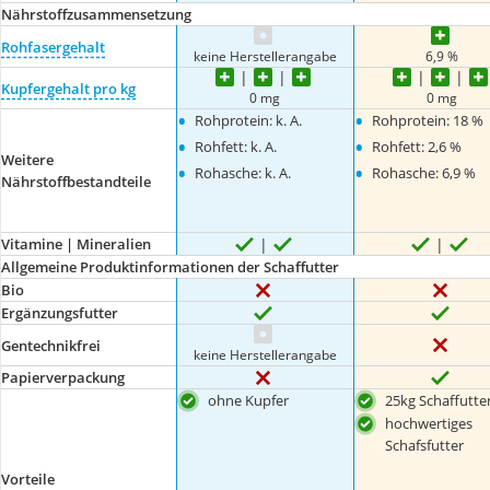
Nährstoffzusammensetzung
Rohfasergehalt
keine Herstellerangabe
6,9 %
Kupfergehalt pro kg
0 mg
0 mg
•
•
Rohprotein: k. A.
Rohprotein: 18 %
•
•
Rohfett: k. A.
Rohfett: 2,6 %
Weitere
•
•
Rohasche: k. A.
Rohasche: 6,9 %
Nährstoffbestandteile
Vitamine | Mineralien
Allgemeine Produktinformationen der Schaffutter
Bio
Ergänzungsfutter
Gentechnikfrei
keine Herstellerangabe
Papierverpackung
ohne Kupfer
25kg Schaffutte
hochwertiges
Schafsfutter
Vorteile