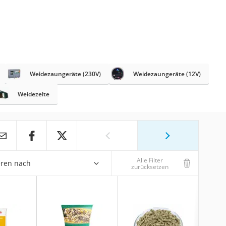
Weidezaungeräte (230V)
Weidezaungeräte (12V)
Weidezelte
Alle Filter
eren nach
zurücksetzen