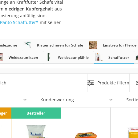
nge an Kraftfutter Schafe vital
nem
niedrigen Kupfergehalt
aus
at
osierung anfällig sind.
Panto Schaffutter
*
mit seinen
rät
e
idezäune
Klauenscheren für Schafe
Einstreu für Pferde
ner
Weidezaunlitzen
Weidezaunpfähle
Schaffutter
Zahnbürste
ich
Produkte filtern
d
Kundenwertung
Sorti
eger
Bestseller