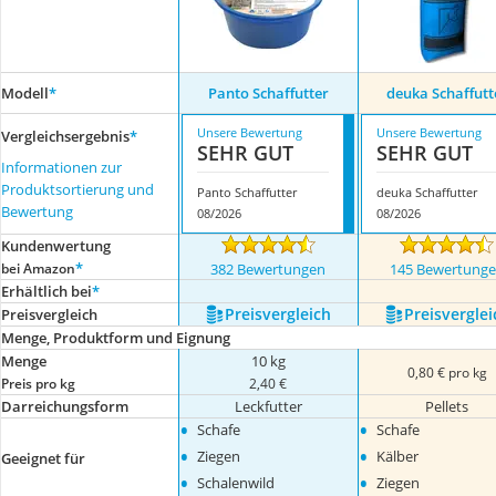
Modell
*
Panto Schaffutter
deuka Schaffutt
Unsere Bewertung
Unsere Bewertung
Vergleichsergebnis
*
SEHR GUT
SEHR GUT
Informationen zur
Produktsortierung und
Panto Schaffutter
deuka Schaffutter
Bewertung
08/2026
08/2026
Kundenwertung
*
bei Amazon
382 Bewertungen
145 Bewertung
Erhältlich bei
*
Preis­vergleich
Preis­verglei
Preis­vergleich
Menge, Produktform und Eignung
Menge
10 kg
0,80 € pro kg
Preis pro kg
2,40 €
Darreichungsform
Leckfutter
Pellets
•
•
Schafe
Schafe
•
•
Ziegen
Kälber
Geeignet für
•
•
Schalenwild
Ziegen