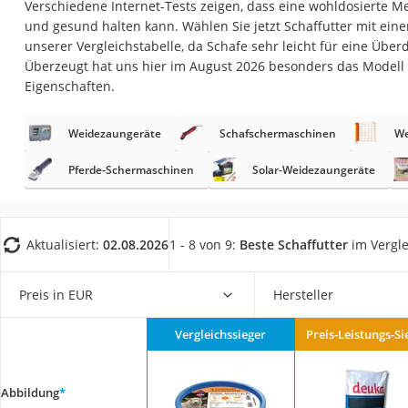
Verschiedene Internet-Tests zeigen, dass eine wohldosierte Me
Eiweißpulver
und gesund halten kann. Wählen Sie jetzt Schaffutter mit ei
Magnesiumpräpar
unserer Vergleichstabelle, da Schafe sehr leicht für eine Überd
Überzeugt hat uns hier im August 2026 besonders das Modell
Katzenklappe
Eigenschaften.
Nackenmassagege
Zeckenschutz Katz
Weidezaungeräte
Schafschermaschinen
We
leichter Haartrock
Pferde-Schermaschinen
Solar-Weidezaungeräte
Philips-Sonicare-
Schildkrötenhaus
Aktualisiert:
02.08.2026
1 - 8 von 9:
Beste Schaffutter
im Vergle
Mineralfutter Pfer
Massagegerät
Preis in EUR
Hersteller
Service
Vergleichssieger
Preis-Leistungs-Si
Abbildung
*