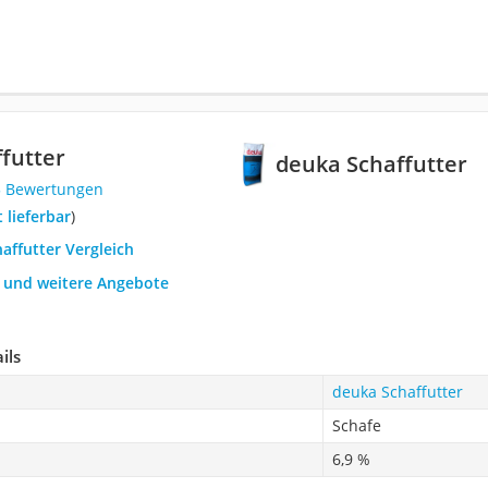
futter
deuka Schaffutter
5 Bewertungen
t lieferbar
)
haffutter Vergleich
h und weitere Angebote
ils
deuka Schaffutter
Schafe
6,9 %