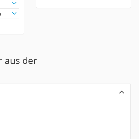
h
r aus der