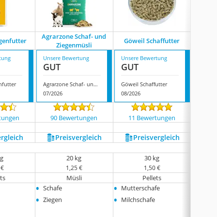
Agrarzone Schaf- und
Hav
genfutter
Göweil Schaffutter
Ziegenmüsli
tung
Unsere Bewertung
Unsere Bewertung
Unsere
GUT
GUT
GUT
futter
Agrarzone Schaf- und Ziegenmüsli
Göweil Schaffutter
07/2026
08/2026
08/202
tungen
90 Bewertungen
11 Bewertungen
376
ergleich
Preis­vergleich
Preis­vergleich
P
kg
20 kg
30 kg
 €
1,25 €
1,50 €
ts
Müsli
Pellets
Müs
•
•
•
Schafe
Mutterschafe
Lämm
•
•
•
Ziegen
Milchschafe
Schaf