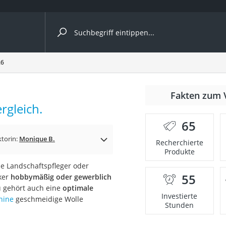
ergleiche nach Kategorie
26
Fakten zum 
rgleich.
65
p)
ktorin:
Monique B.
Recherchierte
Produkte
de Landschaftspfleger oder
55
cker
hobbymäßig oder gewerblich
u gehört auch eine
optimale
Investierte
hine
geschmeidige Wolle
Stunden