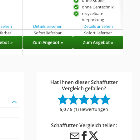
Ver
ohne Kupfer
ohne Gentechnik
recycelbare
Verpackung
ansehen
Details ansehen
Details ansehen
eferbar
Sofort lieferbar
Sofort lieferbar
Sof
ebot »
Zum Angebot »
Zum Angebot »
Zu
Hat Ihnen dieser Schaffutter
Vergleich gefallen?
5,0 / 5
(1) Bewertungen
Schaffutter-Vergleich teilen: