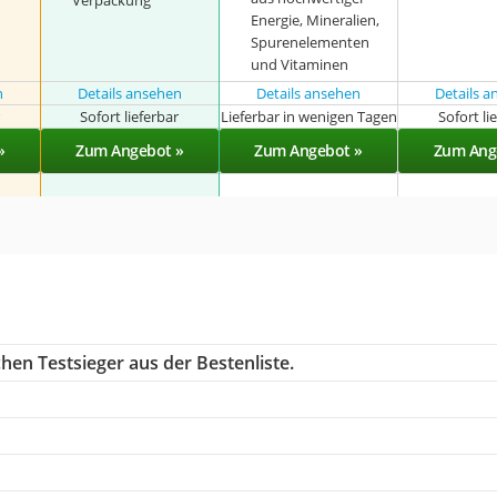
Verpackung
Energie, Mineralien,
Spurenelementen
und Vitaminen
n
Details ansehen
Details ansehen
Details 
r
Sofort lieferbar
Lieferbar in wenigen Tagen
Sofort li
»
Zum Angebot »
Zum Angebot »
Zum Ang
hen Testsieger aus der Bestenliste.