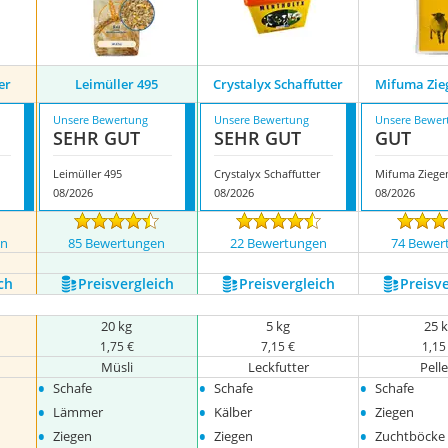
er
Leimüller 495
Crystalyx Schaffutter
Mifuma Zie
Unsere Bewertung
Unsere Bewertung
Unsere Bewer
SEHR GUT
SEHR GUT
GUT
Leimüller 495
Crystalyx Schaffutter
Mifuma Ziegen
08/2026
08/2026
08/2026
en
85 Bewertungen
22 Bewertungen
74 Bewer
ch
Preis­vergleich
Preis­vergleich
Preis­v
20 kg
5 kg
25 
1,75 €
7,15 €
1,15
Müsli
Leckfutter
Pelle
•
•
•
Schafe
Schafe
Schafe
•
•
•
Lämmer
Kälber
Ziegen
•
•
•
Ziegen
Ziegen
Zuchtböcke