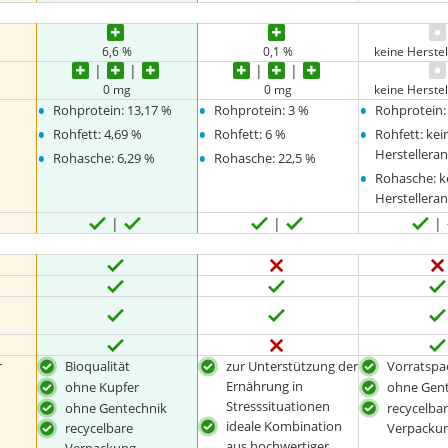
6,6 %
0,1 %
keine Herste
0 mg
0 mg
keine Herste
•
•
•
Rohprotein: 13,17 %
Rohprotein: 3 %
Rohprotein:
•
•
•
Rohfett: 4,69 %
Rohfett: 6 %
Rohfett: kei
•
•
Herstellera
Rohasche: 6,29 %
Rohasche: 22,5 %
•
Rohasche: k
Herstellera
r
Bioqualität
zur Unterstützung der
Vorratsp
Ernährung in
ohne Kupfer
ohne Gen
Stresssituationen
ohne Gentechnik
recycelba
ideale Kombination
Verpacku
recycelbare
aus hochwertiger