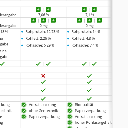
llerangabe
7,06 %
7,1 %
llerangabe
0 mg
0 mg
•
•
•
 18 %
Rohprotein: 12,73 %
Rohprotein: 14 %
Rohpr
•
•
•
ne
Rohfett: 2,26 %
Rohfett: 4,3 %
Rohfet
•
•
•
ngabe
Rohasche: 6,29 %
Rohasche: 7,4 %
Rohasc
eine
ngabe
ackung
Vorratspackung
Bioqualität
Vor
technik
ohne Gentechnik
Papierverpackung
hoh
re
Papierverpackung
Vorratspackung
ohn
ng
hoher Rohfasergehalt
recy