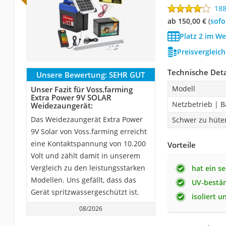
18
ab 150,00 €
(
Sof
Platz 2 im W
Preisvergleic
Technische Deta
Unsere Bewertung:
SEHR GUT
Modell
Unser Fazit für Voss.farming
Extra Power 9V SOLAR
Netzbetrieb | B
Weidezaungerät:
Das Weidezaungerät Extra Power
Schwer zu hüte
9V Solar von Voss.farming erreicht
eine Kontaktspannung von 10.200
Vorteile
Volt und zählt damit in unserem
Vergleich zu den leistungsstarken
hat ein s
Modellen. Uns gefällt, dass das
UV-bestä
Gerät spritzwassergeschützt ist.
isoliert 
08/2026