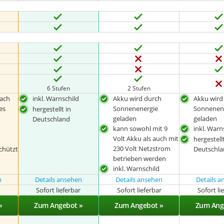
6 Stufen
2 Stufen
fach
inkl. Warnschild
Akku wird durch
Akku wird
es
Sonnenenergie
Sonnenen
hergestellt in
geladen
geladen
Deutschland
kann sowohl mit 9
inkl. Warn
Volt Akku als auch mit
hergestellt
230 Volt Netzstrom
chützt
Deutschl
betrieben werden
inkl. Warnschild
n
Details ansehen
Details ansehen
Details 
r
Sofort lieferbar
Sofort lieferbar
Sofort li
»
Zum Angebot »
Zum Angebot »
Zum Ang