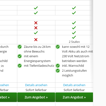
2 Stufen
 durch
Zäune bis zu 24 km
kann sowohl mit 12
inkl
ergie
ohne Bewuchs
Volt Akku als auch mit
wit
mit einem
230 Volt Netzstrom
bis 
schild
Energiesparsystem
betrieben werden
Zau
mit Tiefentladeschutz
inkl. Warnschild
 in
and
2 Leistungsstufen
möglich
ansehen
Details ansehen
Details ansehen
Det
eferbar
Sofort lieferbar
Sofort lieferbar
Sof
ebot »
Zum Angebot »
Zum Angebot »
Zu