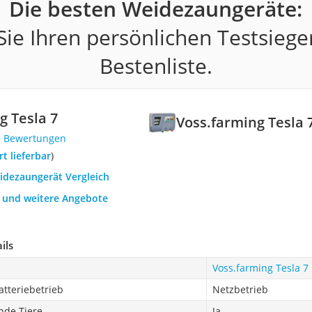
Die besten Weidezaungeräte:
ie Ihren persönlichen Testsiege
Bestenliste.
g Tesla 7
Voss.farming Tesla 
9 Bewertungen
ort lieferbar
)
eidezaungerät Vergleich
h und weitere Angebote
ils
Voss.farming Tesla 7
atteriebetrieb
Netzbetrieb
nde Tiere
Ja