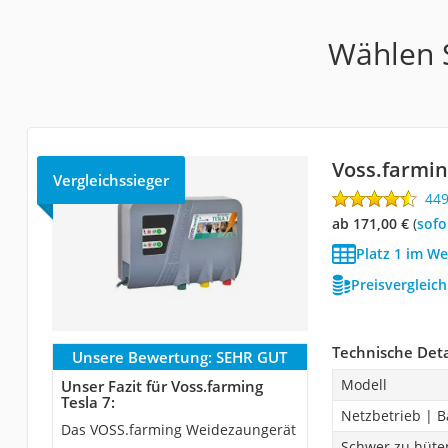
Wählen S
Voss.farmin
Vergleichssieger
44
ab 171,00 €
(
Sof
Platz 1 im W
Preisvergleic
Technische Deta
Unsere Bewertung:
SEHR GUT
Modell
Unser Fazit für Voss.farming
Tesla 7:
Netzbetrieb | B
Das VOSS.farming Weidezaungerät
Schwer zu hüte