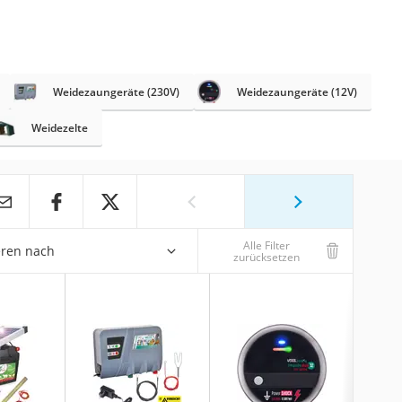
Weidezaungeräte (230V)
Weidezaungeräte (12V)
Weidezelte
Alle Filter
eren nach
zurücksetzen