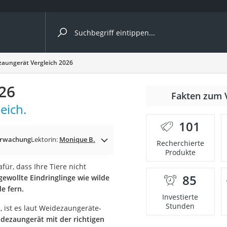
ergleiche nach Kategorie
aungerät Vergleich 2026
26
nmäher
Fakten zum 
eich.
s
101
er
erwachung
Lektorin:
Monique B.
Recherchierte
Produkte
gerät
für, dass Ihre Tiere nicht
2 Innengeräte
85
gewollte Eindringlinge wie wilde
e fern.
Investierte
Stunden
, ist es laut Weidezaungeräte-
e
idezaungerät mit der richtigen