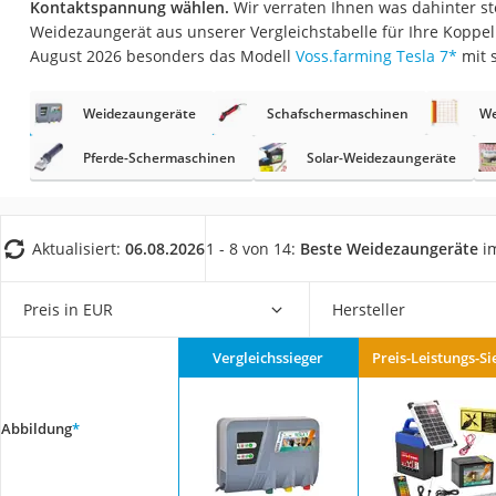
Kontaktspannung wählen.
Wir verraten Ihnen was dahinter ste
Fliesenschneider
Weidezaungerät aus unserer Vergleichstabelle für Ihre Koppel
Hochdruckreinige
August 2026 besonders das Modell
Voss.farming Tesla 7
*
mit 
Doppelschleifer
Weidezaungeräte
Schafschermaschinen
We
Überwachungska
Benzinrasenmäher 
Pferde-Schermaschinen
Solar-Weidezaungeräte
Akku-Laubsauger
Löschdecke
Aktualisiert:
06.08.2026
1 - 8 von 14:
Beste Weidezaungeräte
im
Multimeter
Winterharte Palm
Preis in EUR
Hersteller
Gasdurchlauferhit
Vergleichssieger
Preis-Leistungs-Si
Service
Abbildung
*