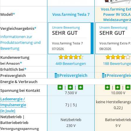
Voss.farming Ex
Modell
*
Voss.farming Tesla 7
Power 9V SOLA
Weidezaungerä
Unsere Bewertung
Unsere Bewertung
Vergleichsergebnis
*
SEHR GUT
SEHR GUT
Informationen zur
Produktsortierung und
Voss.farming Tesla 7
Voss.farming
Bewertung
07/2026
08/2026
Kundenwertung
*
bei Amazon
449 Bewertungen
188 Bewertung
Erhältlich bei
*
Preis­vergleich
Preis­verglei
Preis­vergleich
Energie & Verbrauch
Spannung bei Kontakt
7.500 V
10.000 V
Ladeenergie /
keine Herstellerang
Impulsenergie
7 J | 5 J
0,22 J
(in Joule)
Netzbetrieb |
Netzbetrieb
Batteriebetrie
Batteriebetrieb
230 V
9 V
Versorgungsspannung