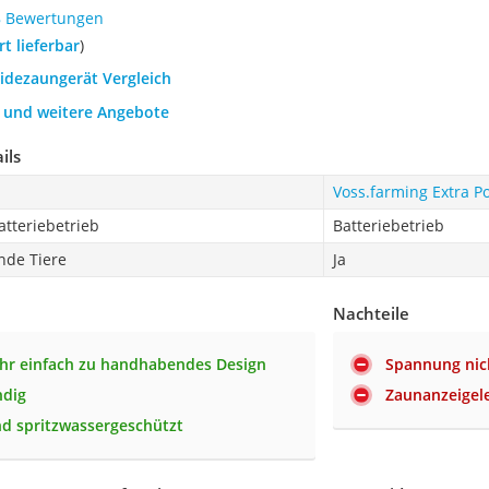
8 Bewertungen
ort lieferbar
)
eidezaungerät Vergleich
h und weitere Angebote
ils
Voss.farming Extra 
atteriebetrieb
Batteriebetrieb
nde Tiere
Ja
Nachteile
ehr einfach zu handhabendes Design
Spannung nich
ndig
Zaunanzeigel
und spritzwassergeschützt