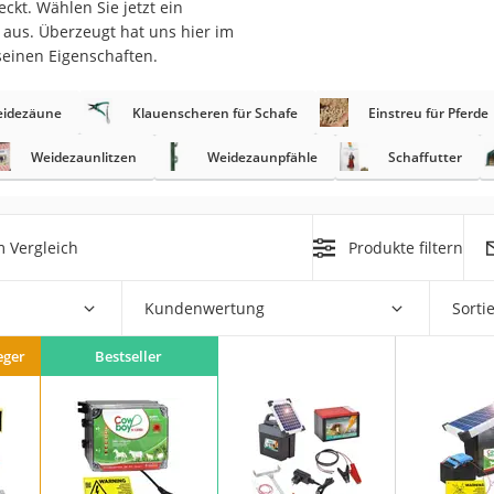
ckt. Wählen Sie jetzt ein
 aus. Überzeugt hat uns hier im
r
seinen Eigenschaften.
idezäune
Klauenscheren für Schafe
Einstreu für Pferde
mera
mit Elektrostart
Weidezaunlitzen
Weidezaunpfähle
Schaffutter
 Vergleich
Produkte filtern
en
Kundenwertung
Sorti
zer
eger
Bestseller