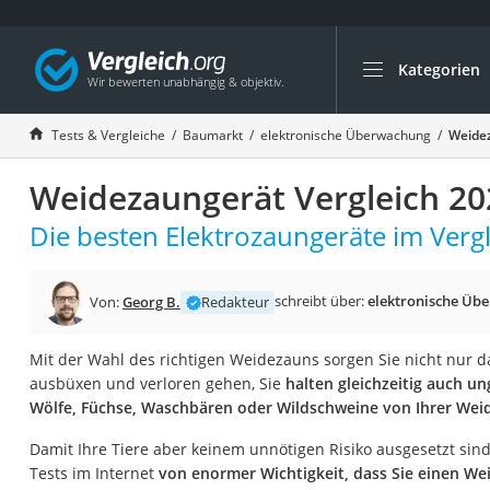
Kategorien
Die beliebtesten V
Baumarkt
Tests & Vergleiche
Baumarkt
elektronische Überwachung
Weidez
Tresor feuerfest
Weidezaungerät Vergleich 20
Makita-Akku-Rase
Kappsäge
Die besten Elektrozaungeräte im Vergl
Smartes Türschlos
Akku-Rasentrimm
schreibt über:
elektronische Üb
Von:
Georg B.
Redakteur
Feuchtigkeitsmess
Mit der Wahl des richtigen Weidezauns sorgen Sie nicht nur da
Split-Klimaanlage 
ausbüxen und verloren gehen, Sie
halten gleichzeitig auch un
Pelletofen
Wölfe, Füchse, Waschbären oder Wildschweine von Ihrer Weid
Bohrmaschine
Damit Ihre Tiere aber keinem unnötigen Risiko ausgesetzt sind
Tiefbrunnenpump
Tests im Internet
von enormer Wichtigkeit, dass Sie einen We