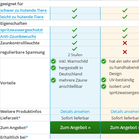
geeignet für
schwer zu hütende Tiere
leicht zu hütende Tiere
Eigenschaften
spritzwassergeschützt
Anti-Zaunbewuchs
Zaunkontrollleuchte
regulierbare Spannung
2 Stufen
inkl. Warnschild
hat ein sehr ein
zu handhabend
hergestellt in
Design
Deutschland
UV-beständig
mehrere Zäune
Vorteile
anschließbar
isoliert und
spritzwasserges
Weitere Produktinfos
Details ansehen
Details ansehe
Lieferzeit
*
Sofort lieferbar
Sofort lieferba
Zum Angebot »
Zum Angebot 
Zum Angebot
*
Erhältlich bei
*