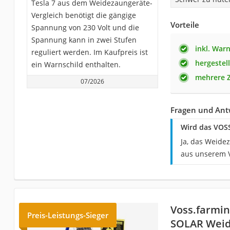
Tesla 7 aus dem Weidezaungeräte-
Vergleich benötigt die gängige
Vorteile
Spannung von 230 Volt und die
Spannung kann in zwei Stufen
inkl. Warn
reguliert werden. Im Kaufpreis ist
hergestel
ein Warnschild enthalten.
mehrere Z
07/2026
Fragen und Antw
Wird das VOSS
Ja, das Weide
aus unserem V
Voss.farmin
Preis-Leistungs-Sieger
SOLAR Weid