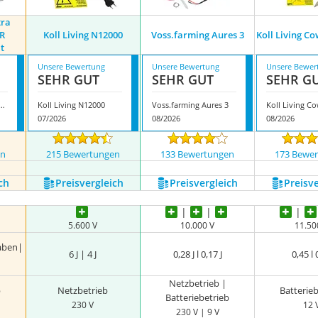
tra
R
Koll Living N12000
Voss.farming Aures 3
Koll Living C
t
Unsere Bewertung
Unsere Bewertung
Unsere Bewer
SEHR GUT
SEHR GUT
SEHR G
 Extra Power 9V SOLAR Weidezaungerät
Koll Living N12000
Voss.farming Aures 3
07/2026
08/2026
08/2026
en
215 Bewertungen
133 Bewertungen
173 Bewe
ch
Preis­vergleich
Preis­vergleich
Preis­v
5.600 V
10.000 V
11.50
aben|
6 J | 4 J
0,28 J l 0,17 J
0,45 l 
Netzbetrieb |
b
Netzbetrieb
Batterie
Batteriebetrieb
230 V
12 
230 V | 9 V