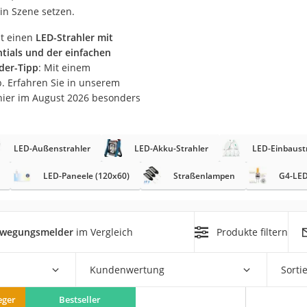
in Szene setzen.
r
st einen
LED-Strahler mit
tials und der einfachen
ider-Tipp
: Mit einem
mera
. Erfahren Sie in unserem
mit Elektrostart
hier im August 2026 besonders
LED-Außenstrahler
LED-Akku-Strahler
LED-Einbaust
LED-Paneele (120x60)
Straßenlampen
G4-LED
en
zer
Bewegungsmelder
im Vergleich
Produkte filtern
Kundenwertung
Sorti
eger
Bestseller