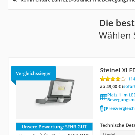
Die bes
Wählen S
Steinel XLE
Vergleichssieger
11
ab 49,00 €
(
Sofor
Platz 1 im LE
Bewegungsme
Preisvergleic
Technische Deta
Unsere Bewertung:
SEHR GUT
Modell