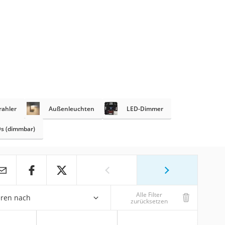
rahler
Außenleuchten
LED-Dimmer
s (dimmbar)
Alle Filter
eren nach
zurücksetzen