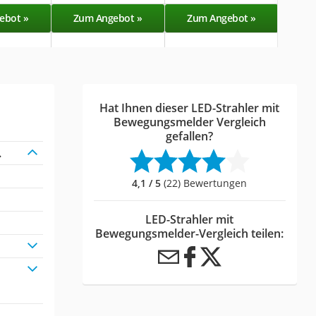
ebot »
Zum Angebot »
Zum Angebot »
Zu
Hat Ihnen dieser LED-Strahler mit
Bewegungsmelder Vergleich
gefallen?
.
4,1 / 5
(22) Bewertungen
LED-Strahler mit
Bewegungsmelder-Vergleich teilen: