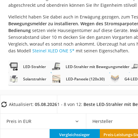
Fliesenschneider
abgeschreckt und obendrein können Sie Ihr Eigenheim stilvoll 
Hochdruckreinige
Vielleicht haben Sie dabei auch in Erwägung gezogen, zum Te
Bewegungsmelder zu installieren. Wegen des Stromsparpoten
Doppelschleifer
Bedienung
setzen viele Hauseigentümer auf diese Geräte.
Ins
Überwachungska
Sensorabstand über 10 m decken Sie den ganzen Vorgarten ab
Benzinrasenmäher 
Vergleich, worauf es sonst noch ankommt. Überzeugt hat uns 
das Modell
Steinel XLED ONE S
*
mit seinen Eigenschaften.
Akku-Laubsauger
Löschdecke
LED-Strahler
LED-Strahler mit Bewegungsmelder
Multimeter
Solarstrahler
LED-Paneele (120x30)
G4-LED
Winterharte Palm
Gasdurchlauferhit
Service
Aktualisiert:
05.08.2026
1 - 8 von 12:
Beste LED-Strahler mit 
Preis in EUR
Hersteller
Vergleichssieger
Preis-Leistungs-Si