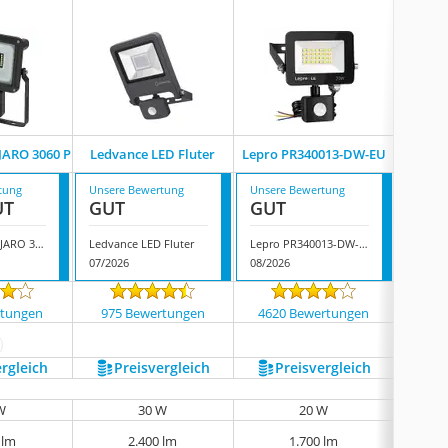
Ledvanc
JARO 3060 P
Ledvance LED Fluter
Lepro PR340013-DW-EU
De
tung
Unsere Bewertung
Unsere Bewertung
Unsere
UT
GUT
GUT
GUT
Brennenstuhl JARO 3060 P
Ledvance LED Fluter
Lepro PR340013-DW-EU
07/2026
08/2026
08/202
rtungen
975 Bewertungen
4620 Bewertungen
6 
ehr anzeigen
ergleich
Preis­vergleich
Preis­vergleich
P
W
30 W
20 W
 lm
2.400 lm
1.700 lm