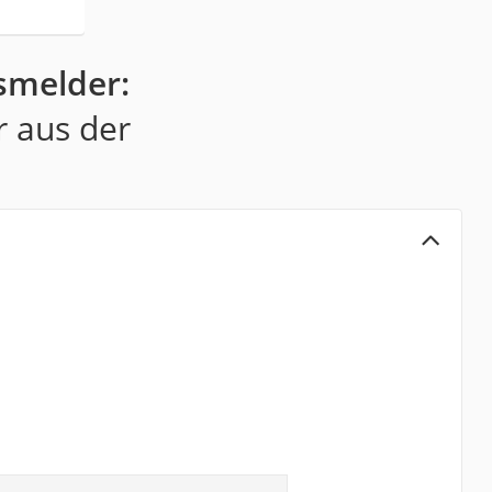
smelder:
r aus der