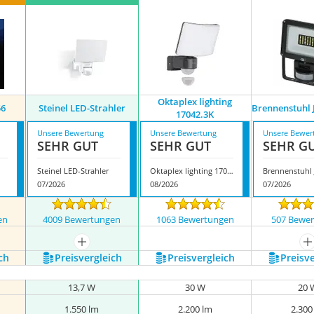
Oktaplex lighting
56
Steinel LED-Strahler
Brennenstuhl 
17042.3K
Unsere Bewertung
Unsere Bewertung
Unsere Bewer
SEHR GUT
SEHR GUT
SEHR G
Steinel LED-Strahler
Oktaplex lighting 17042.3K
07/2026
08/2026
07/2026
en
4009 Bewertungen
1063 Bewertungen
507 Bewe
mehr anzeigen
m
ch
Preis­vergleich
Preis­vergleich
Preis­v
13,7 W
30 W
20 
1.550 lm
2.200 lm
2.300