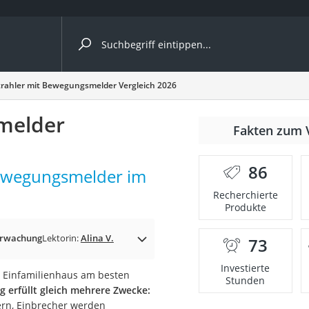
ergleiche nach Kategorie
rahler mit Bewegungsmelder Vergleich 2026
melder
nmäher
Fakten zum 
s
86
Bewegungsmelder im
er
Recherchierte
Produkte
gerät
2 Innengeräte
erwachung
Lektorin:
Alina V.
73
Investierte
r Einfamilienhaus am besten
Stunden
 erfüllt gleich mehrere Zwecke:
e
ern, Einbrecher werden