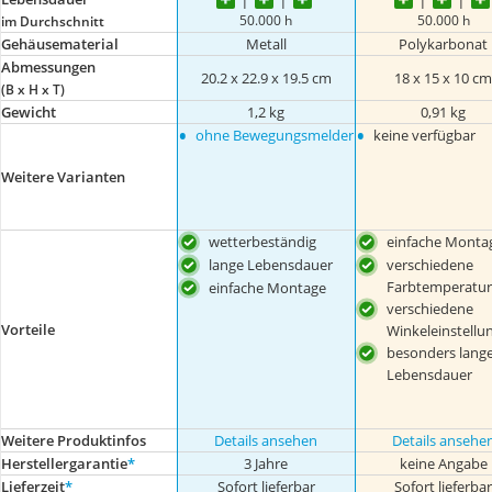
50.000 h
50.000 h
im Durchschnitt
Gehäusematerial
Metall
Polykarbonat
Abmessungen
‎20.2 x 22.9 x 19.5 cm
18 x 15 x 10 c
(B x H x T)
Gewicht
1,2 kg
0,91 kg
•
•
ohne Bewegungsmelder
keine verfügbar
Weitere Varianten
wetterbeständig
einfache Monta
lange Lebensdauer
verschiedene
Farbtemperatu
einfache Montage
verschiedene
Vorteile
Winkeleinstellu
besonders lang
Lebensdauer
Weitere Produktinfos
Details ansehen
Details ansehe
Herstellergarantie
*
3 Jahre
keine Angabe
Lieferzeit
*
Sofort lieferbar
Sofort lieferba