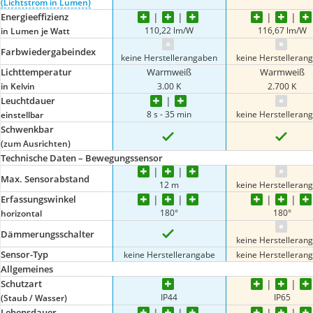
(Lichtstrom in Lumen)
Energieeffizienz
110,22 lm/W
116,67 lm/W
in Lumen je Watt
Farbwiedergabeindex
keine Herstellerangaben
keine Herstelleran
Lichttemperatur
Warmweiß
Warmweiß
in Kelvin
3.00 K
2.700 K
Leuchtdauer
8 s - 35 min
keine Herstelleran
einstellbar
Schwenkbar
(zum Ausrichten)
Technische Daten – Bewegungssensor
Max. Sensorabstand
12 m
keine Herstelleran
Erfassungswinkel
180°
180°
horizontal
Dämmerungsschalter
keine Herstelleran
Sensor-Typ
keine Herstellerangabe
keine Herstelleran
Allgemeines
Schutzart
IP44
IP65
(Staub / Wasser)
Lebensdauer