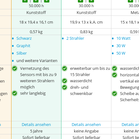
50.000 h
30.000 h
30.00
Kunststoff
Kunststoff
Meta
m
18 x 19,4 x 16,1 cm
19,9 x 13 x k.A. cm
15 x 18,1 x
0,57 kg
0,83 kg
0,59
•
•
•
Schwarz
2 Strahler
10 Watt
•
•
Graphit
30 W
•
•
Silber
50 W
•
und weitere Varianten
ge
Vernetzung des
erweiterbar um bis zu
wasserdic
Sensors mit bis zu 9
15 Strahler
horizonta
weiteren Strahlern
wasserdicht
ren
vertikal ei
möglich
dreh- und
Bewegung
sehr langlebig
ngen
schwenkbar
Scheibe a
e
Sicherheit
n
Details ansehen
Details ansehen
Details 
5 Jahre
keine Angabe
keine A
r
Sofort lieferbar
Sofort lieferbar
Sofort li