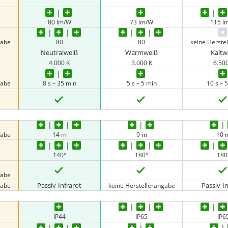
80 lm/W
73 lm/W
115 l
gabe
80
80
keine Herste
Neutralweiß
Warmweiß
Kaltw
4.000 K
3.000 K
6.50
gabe
8 s – 35 min
5 s – 5 min
10 s – 
gabe
14 m
9 m
10 
140°
180°
180
gabe
Passiv-Infrarot
Passiv-I
gabe
keine Herstellerangabe
IP44
IP65
IP6