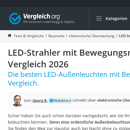
Kategorien
Die beliebtesten V
Baumarkt
Tests & Vergleiche
Baumarkt
elektronische Überwachung
LED-St
Tresor feuerfest
LED-Strahler mit Bewegungs
Makita-Akku-Rase
Kappsäge
Vergleich 2026
Smartes Türschlos
Die besten LED-Außenleuchten mit 
Akku-Rasentrimm
Vergleich.
Feuchtigkeitsmess
Split-Klimaanlage 
schreibt über:
elektronische Üb
Von:
Georg B.
Redakteur
Pelletofen
Bohrmaschine
Sicher haben Sie auch schon darüber nachgedacht, wie Sie Ih
beleuchten könnten.
Denn eine ordentliche Außenbeleuchtung
Tiefbrunnenpump
Sie finden den Weg zur Haustür auch bei Nacht ohne zu stolp