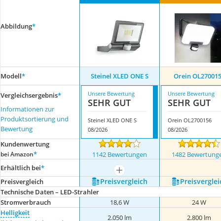
Abbildung
*
Modell
*
Steinel XLED ONE S
Orein OL27001
Unsere Bewertung
Unsere Bewertung
Vergleichsergebnis
*
SEHR GUT
SEHR GUT
Informationen zur
Produktsortierung und
Steinel XLED ONE S
Orein OL2700156
Bewertung
08/2026
08/2026
Kundenwertung
*
bei Amazon
1142 Bewertungen
1482 Bewertung
Erhältlich bei
*
mehr anzeigen
Preis­vergleich
Preis­verglei
Preis­vergleich
Technische Daten – LED-Strahler
Stromverbrauch
18,6 W
24 W
Helligkeit
2.050 lm
2.800 lm