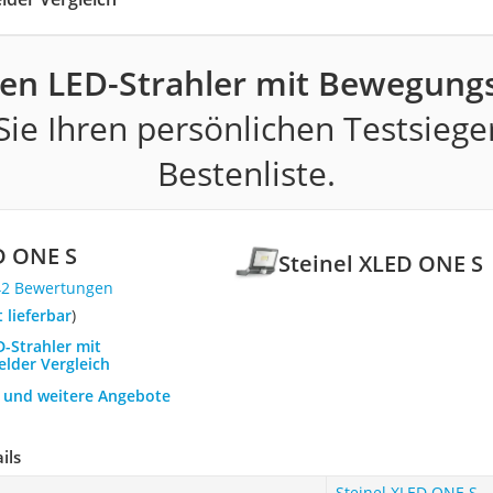
ten LED-Strahler mit Bewegung
ie Ihren persönlichen Testsiege
Bestenliste.
D ONE S
Steinel XLED ONE S
42 Bewertungen
t lieferbar
)
D-Strahler mit
lder Vergleich
h und weitere Angebote
ils
Steinel XLED ONE S