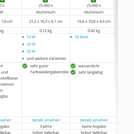
0 h
25.000 h
25.000 h
ll
Aluminium
Aluminium
 ‎7,6 cm
21,2 x 16,3 x 6,1 cm
16,6 x 10,8 x 4,9 cm
16,8
 kg
0,72 kg
0,42 kg
•
•
•
10 W
50 Watt
keine
•
20 W
•
50 W
•
und weitere Varianten
ht
sehr guter
wasserdicht
pro
Farbwiedergabeindex
Sens
l und
sehr langlebig
und
nstellbarer
Anw
ssensor
ung
us
hoh
sglas
Aus
inte
Bew
ansehen
Details ansehen
Details ansehen
Det
ngabe
3 Jahre
keine Angabe
eferbar
Sofort lieferbar
Sofort lieferbar
Sof