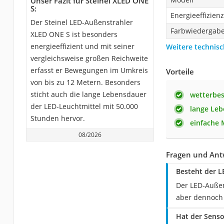
Unser Fazit für Steinel XLED ONE
S:
Energieeffizienz
Der Steinel LED-Außenstrahler
Farbwiedergab
XLED ONE S ist besonders
energieeffizient und mit seiner
Weitere technisc
vergleichsweise großen Reichweite
erfasst er Bewegungen im Umkreis
Vorteile
von bis zu 12 Metern. Besonders
sticht auch die lange Lebensdauer
wetterbes
der LED-Leuchtmittel mit 50.000
lange Le
Stunden hervor.
einfache
08/2026
Fragen und Ant
Besteht der L
Der LED-Außen
aber dennoch 
Hat der Senso