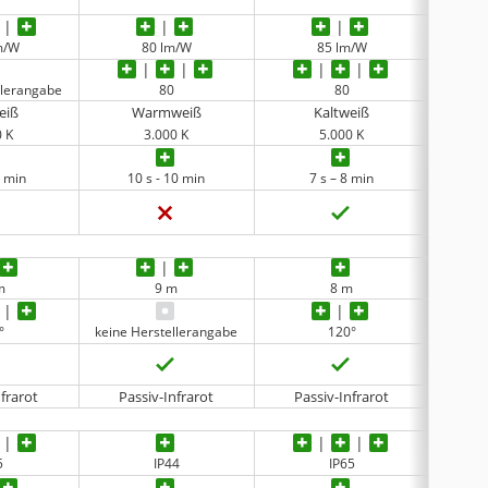
m/W
80 lm/W
85 lm/W
llerangabe
80
80
eiß
Warmweiß
Kaltweiß
0 K
3.000 K
5.000 K
5 min
10 s - 10 min
7 s – 8 min
m
9 m
8 m
°
keine Herstellerangabe
120°
keine 
nfrarot
Passiv-Infrarot
Passiv-Infrarot
keine 
5
IP44
IP65