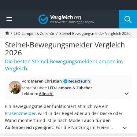
Die beliebtesten Vergleiche nach Kategorie
Vergleich
Wohnen
Matratzen-Topper
LED-Lampen & Zubehör
Steinel-Bewegungsmelder Vergleich 2026
Matratzen
Konferenzlautsprecher
Steinel-Bewegungsmelder Vergleich
Tageslichtlampe
2026
Badlüfter
Die besten Steinel-Bewegungsmelder-Lampen im
Ergonomischer Bürostuhl
Vergleich.
Bürohocker
Außenleuchte mit Kamera
Von:
Maren Christian
Redakteurin
Ozongeneratoren
schreibt über:
LED-Lampen & Zubehör
Akku-Tischlampe
Lektorin:
Alina V.
Konferenzmikrofon
Klappmatratze
Ein Bewegungsmelder funktioniert ähnlich wie ein
Duschkopf mit Kalkfilter
Präsenzmelder
, wird in der Regel aber an der Decke oder
Aktenvernichter Sicherheitsstufe 4
Wand montiert und ist je nach Modell
auch für den
Bettgitter
Außenbereich geeignet
. Für die Nutzung im Freien
Spannbettlaken
empfehlen Online-Tests Steinel-Bewegungsmelder mit hohen