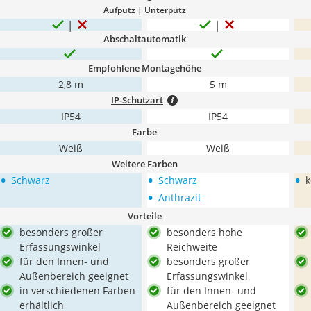
Aufputz | Unterputz
Abschaltautomatik
Empfohlene Montagehöhe
2,8 m
5 m
IP-Schutzart
IP54
IP54
Farbe
Weiß
Weiß
Weitere Farben
•
•
•
Schwarz
Schwarz
k
•
Anthrazit
Vorteile
besonders großer
besonders hohe
Erfassungswinkel
Reichweite
für den Innen- und
besonders großer
Außenbereich geeignet
Erfassungswinkel
in verschiedenen Farben
für den Innen- und
erhältlich
Außenbereich geeignet