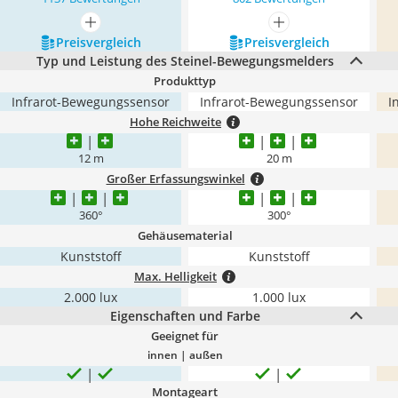
mehr anzeigen
mehr anzeigen
Preis­vergleich
Preis­vergleich
Typ und Leistung des Steinel-Bewegungsmelders
Produkttyp
Infrarot-Bewegungssensor
Infrarot-Bewegungssensor
I
Hohe Reichweite
12 m
20 m
Großer Erfassungswinkel
360°
300°
Gehäusematerial
Kunststoff
Kunststoff
Max. Helligkeit
2.000 lux
1.000 lux
Eigenschaften und Farbe
Geeignet für
innen | außen
Montageart