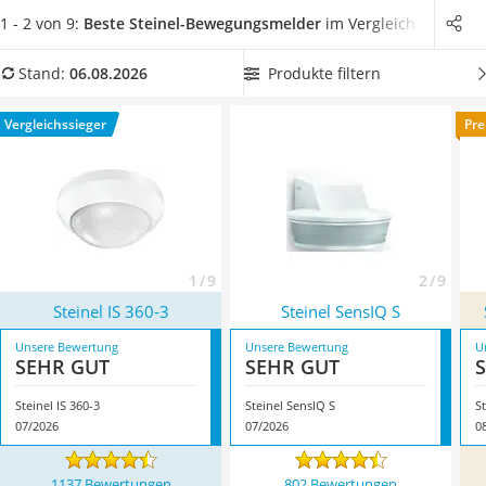
Topper 100 x 200
Lux-Werten für eine angenehme Helligkeit.
In unserer
1 - 2 von 9:
Beste Steinel-Bewegungsmelder
im Vergleich
Duschpaneel
Vergleichstabelle finden Sie unterschiedliche Arten von
Höhenverstellbarer Schreibtisch
Steinel-Bewegungsmeldern. Unter anderem solche mit einer
Produkte filtern
Stand:
06.08.2026
Matratze 90 x 200 cm
IP54-Schutzklasse, die Sie
sicher im Außenbereich einsetzen
Service
können
. Überzeugt hat uns hier im August 2026 besonders
Vergleichssieger
Pre
das Modell
Steinel IS 360-3
*
mit seinen Eigenschaften.
1 / 9
2 / 9
Steinel IS 360-3
Steinel SensIQ S
Unsere Bewertung
Unsere Bewertung
U
SEHR GUT
SEHR GUT
Steinel IS 360-3
Steinel SensIQ S
S
07/2026
07/2026
0
1137 Bewertungen
802 Bewertungen