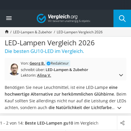
Die beliebtesten Vergleiche nach Kategorie
Vergleich
Wohnen
Matratzen-Topper
LED-Lampen & Zubehör
LED-Lampen Vergleich 2026
Matratzen
Konferenzlautsprecher
LED-Lampen Vergleich 2026
Tageslichtlampe
Die besten GU10-LED im Vergleich.
Badlüfter
Ergonomischer Bürostuhl
Von:
Georg B.
Redakteur
Bürohocker
schreibt über:
LED-Lampen & Zubehör
Außenleuchte mit Kamera
Lektorin:
Alina V.
Ozongeneratoren
Akku-Tischlampe
Benötigen Sie neue Leuchtmittel, ist eine LED-Lampe
eine
Konferenzmikrofon
hochwertige Alternative zur herkömmlichen Glühbirne
. Beim
Klappmatratze
Kauf sollten Sie allerdings nicht nur auf die Leistung der LEDs
Duschkopf mit Kalkfilter
achten, sondern auch
die Natürlichkeit der Lichtfarbe
Aktenvernichter Sicherheitsstufe 4
berücksichtigen
. Vor allem im Wohnzimmer ist eine Birne mit
Bettgitter
einem angenehmen Warmweiß-Ton Pflicht.
Wählen Sie jetzt
1 - 2 von 14:
Beste LED-Lampen gu10
im Vergleich
Spannbettlaken
aus unserer Produkttabelle eine
Lampe mit viel Lumen
aus,