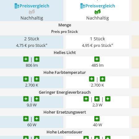
mehr anzeigen
Preis­vergleich
Preis­vergleich
Nachhaltig
Nachhaltig
Menge
Preis pro Stück
2 Stück
1 Stück
"
"
4,75 € pro Stück
4,95 € pro Stück
Helles Licht
806 lm
485 lm
Hohe Farbtemperatur
2.700 K
2.700 K
Geringer Energieverbrauch
9,0 W
2,3 W
Hoher Ersetzungswert
60 W
40 W
Hohe Lebensdauer