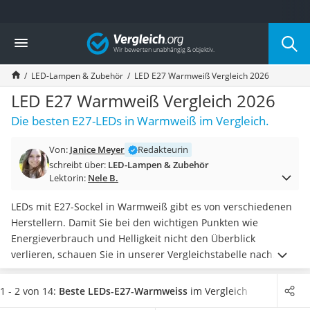
Die beliebtesten Vergleiche nach Kategorie
Vergleich
Wohnen
Matratzen-Topper
LED-Lampen & Zubehör
LED E27 Warmweiß Vergleich 2026
Matratzen
Konferenzlautsprecher
LED E27 Warmweiß Vergleich 2026
Tageslichtlampe
Die besten E27-LEDs in Warmweiß im Vergleich.
Badlüfter
Ergonomischer Bürostuhl
Von:
Janice Meyer
Redakteurin
Bürohocker
schreibt über:
LED-Lampen & Zubehör
Außenleuchte mit Kamera
Lektorin:
Nele B.
Ozongeneratoren
Akku-Tischlampe
LEDs mit E27-Sockel in Warmweiß gibt es von verschiedenen
Konferenzmikrofon
Herstellern. Damit Sie bei den wichtigen Punkten wie
Klappmatratze
Energieverbrauch und Helligkeit nicht den Überblick
Duschkopf mit Kalkfilter
verlieren, schauen Sie in unserer Vergleichstabelle nach.
Aktenvernichter Sicherheitsstufe 4
Ähnlich wie eine
Taschenlampe
werden auch E27-LEDs in
Bettgitter
Warmweiß in verschiedenen Farbtemperaturen angeboten.
1 - 2 von 14:
Beste LEDs-E27-Warmweiss
im Vergleich
Spannbettlaken
Gängige Online-Tests empfehlen Ihnen oftmals auch
eine