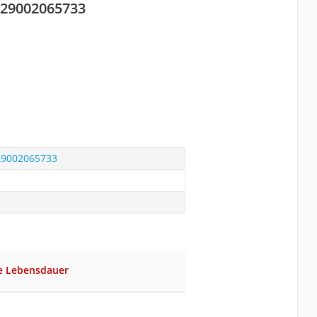
 929002065733
929002065733
ge Lebensdauer