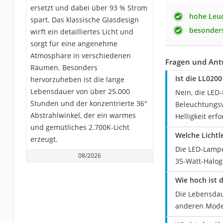
ersetzt und dabei über 93 % Strom
hohe Leu
spart. Das klassische Glasdesign
besonder
wirft ein detailliertes Licht und
sorgt für eine angenehme
Atmosphäre in verschiedenen
Fragen und Ant
Räumen. Besonders
Ist die LL02
hervorzuheben ist die lange
Lebensdauer von über 25.000
Nein, die LED
Stunden und der konzentrierte 36°
Beleuchtungsv
Abstrahlwinkel, der ein warmes
Helligkeit erfo
und gemütliches 2.700K-Licht
Welche Lichtl
erzeugt.
Die LED-Lampe
08/2026
35-Watt-Halog
Wie hoch ist 
Die Lebensdau
anderen Model