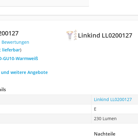
0200127
Linkind ‎LL0200127
8 Bewertungen
t lieferbar
)
LED-GU10-Warmweiß
h und weitere Angebote
ils
Linkind ‎LL0200127
E
230 Lumen
Nachteile