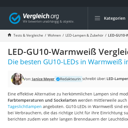
Kategorien
Die beliebtesten V
Wohnen
Tests & Vergleiche
Wohnen
LED-Lampen & Zubehör
LED-GU10-W
Matratzen-Topper
LED-GU10-Warmweiß Verglei
Matratzen
Konferenzlautspre
Die besten GU10-LEDs in Warmweiß im
Tageslichtlampe
Badlüfter
schreibt über:
LED-Lampen
Von:
Janice Meyer
Redakteurin
Ergonomischer Bü
Eine effektive Alternative zu herkömmlichen Lampen sind m
Bürohocker
Farbtemperaturen und Sockelarten
werden mittlerweile auch 
Außenleuchte mit
Tageslichtlampen
angeboten. GU10-LEDs in Warmweiß sind ein
bei Verbrauchern, die das richtige Licht für ihre Einrichtung 
Ozongeneratoren
berichten zudem von sehr langen Brenndauern der Leuchtdio
Akku-Tischlampe