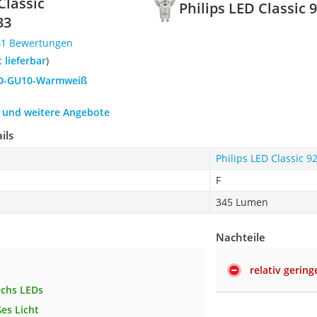
Classic
Philips LED Classic
33
41 Bewertungen
t lieferbar
)
LED-GU10-Warmweiß
h und weitere Angebote
ils
Philips LED Classic 
F
345 Lumen
Nachteile
relativ gerin
echs LEDs
es Licht