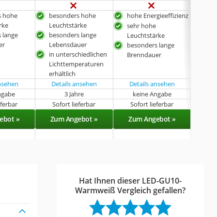
s hohe
besonders hohe
hohe Energieeffizienz
seh
rke
Leuchtstärke
Leu
sehr hohe
 lange
besonders lange
bes
Leuchtstärke
er
Lebensdauer
Leb
besonders lange
in unterschiedlichen
prak
Brenndauer
Lichttemperaturen
erhältlich
ansehen
Details ansehen
Details ansehen
ngabe
3 Jahre
keine Angabe
k
eferbar
Sofort lieferbar
Sofort lieferbar
Sof
ebot »
Zum Angebot »
Zum Angebot »
Zu
Hat Ihnen dieser LED-GU10-
Warmweiß Vergleich gefallen?