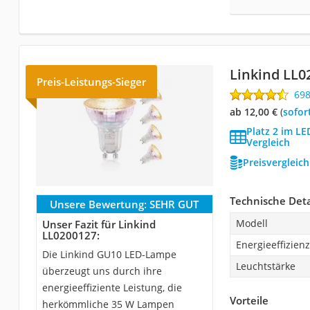
Linkind ‎LL
Preis-Leistungs-Sieger
69
ab 12,00 €
(
Sofor
Platz 2 im 
Vergleich
Preisvergleic
Technische Deta
Unsere Bewertung:
SEHR GUT
Modell
Unser Fazit für Linkind
‎LL0200127:
Energieeffizienz
Die Linkind GU10 LED-Lampe
Leuchtstärke
überzeugt uns durch ihre
energieeffiziente Leistung, die
Vorteile
herkömmliche 35 W Lampen