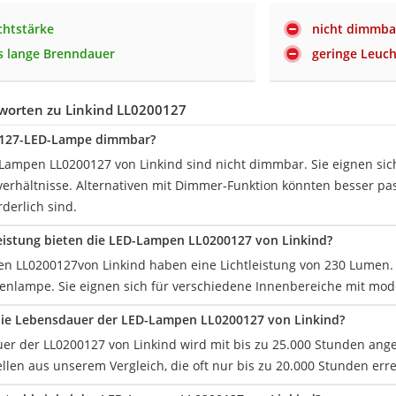
chtstärke
nicht dimmba
s lange Brenndauer
geringe Leuch
worten zu Linkind ‎LL0200127
00127-LED-Lampe dimmbar?
-Lampen LL0200127 von Linkind sind nicht dimmbar. Sie eignen sich
erhältnisse. Alternativen mit Dimmer-Funktion könnten besser p
rderlich sind.
eistung bieten die LED-Lampen LL0200127 von Linkind?
n LL0200127von Linkind haben eine Lichtleistung von 230 Lumen. Di
enlampe. Sie eignen sich für verschiedene Innenbereiche mit mo
die Lebensdauer der LED-Lampen LL0200127 von Linkind?
er der LL0200127 von Linkind wird mit bis zu 25.000 Stunden angeg
len aus unserem Vergleich, die oft nur bis zu 20.000 Stunden err