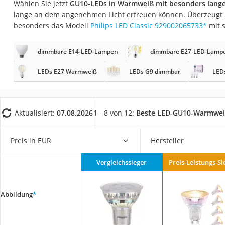
Wählen Sie jetzt
GU10-LEDs in Warmweiß mit besonders lang
Konferenzmikrofo
lange an dem angenehmen Licht erfreuen können. Überzeugt 
Klappmatratze
besonders das Modell
Philips LED Classic 929002065733
*
mit 
Duschkopf mit Kalk
dimmbare E14-LED-Lampen
dimmbare E27-LED-Lamp
Aktenvernichter Si
Bettgitter
LEDs E27 Warmweiß
LEDs G9 dimmbar
LED
Spannbettlaken
Topper 100 x 200
Aktualisiert:
07.08.2026
1 - 8 von 12:
Beste LED-GU10-Warmwe
Duschpaneel
Höhenverstellbare
Preis in EUR
Hersteller
Matratze 90 x 200
Vergleichssieger
Preis-Leistungs-Si
Service
Abbildung
*