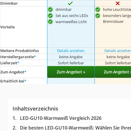
Dimmbar
dimmbar
hohe Leuchtstä
Set aus sechs LEDs
besonders lang
Brenndauer
warmweißes Licht
Vorteile
Weitere Produktinfos
Details ansehen
Details ansehe
Herstellergarantie
*
keine Angabe
keine Angabe
Lieferzeit
*
Sofort lieferbar
Sofort lieferba
Zum Angebot »
Zum Angebot 
Zum Angebot
*
Erhältlich bei
*
Inhaltsverzeichnis
LED-GU10-Warmweiß Vergleich 2026
Die besten LED-GU10-Warmweiß:
Wählen Sie Ihren