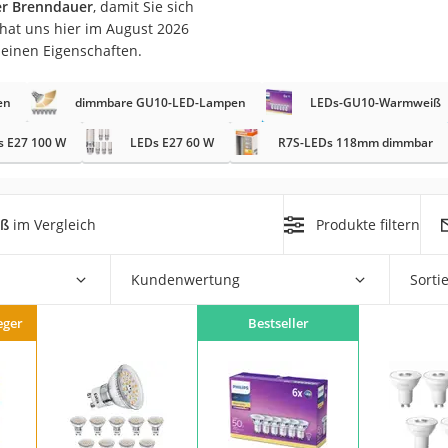
er Brenndauer
, damit Sie sich
n
hat uns hier im August 2026
seinen Eigenschaften.
filter
en
dimmbare GU10-LED-Lampen
LEDs-GU10-Warmweiß
cherheitsstufe 4
s E27 100 W
LEDs E27 60 W
R7S-LEDs 118mm dimmbar
iß
im Vergleich
Produkte filtern
r Schreibtisch
Kundenwertung
Sorti
 cm
eger
Bestseller