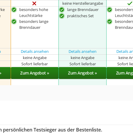
keine Herstellerangabe
rke
besonders hohe
lange Brenndauer
besonder
Leuchtstärke
Leuchtstä
e
praktisches Set
besonders lange
besonders
Brenndauer
Brenndau
n
Details ansehen
Details ansehen
Details 
keine Angabe
keine Angabe
keine A
r
Sofort lieferbar
Sofort lieferbar
Sofort li
»
Zum Angebot »
Zum Angebot »
Zum Ang
 persönlichen Testsieger aus der Bestenliste.