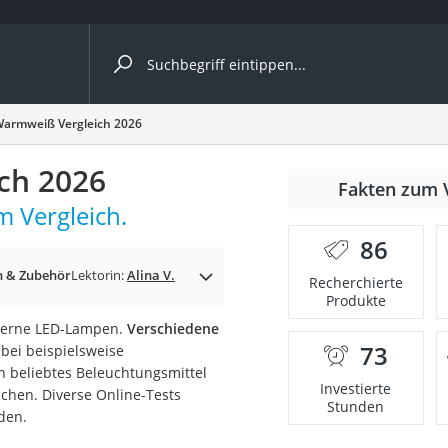
ergleiche nach Kategorie
armweiß Vergleich 2026
ch 2026
Fakten zum 
cher
 Vergleich.
86
 & Zubehör
Lektorin:
Alina V.
Recherchierte
Produkte
rostuhl
oderne LED-Lampen.
Verschiedene
73
bei beispielsweise
 Kamera
 beliebtes Beleuchtungsmittel
Investierte
suchen. Diverse Online-Tests
Stunden
den.