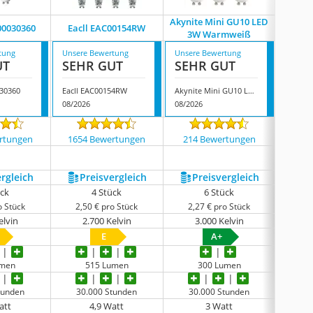
Akynite Mini GU10 LED
00030360
Eacll EAC00154RW
Alusso
3W Warmweiß
tung
Unsere Bewertung
Unsere Bewertung
Unsere
UT
SEHR GUT
SEHR GUT
GUT
030360
Eacll EAC00154RW
Akynite Mini GU10 LED 3W Warmweiß
08/2026
08/2026
08/202
rtungen
1654 Bewertungen
214 Bewertungen
475
ergleich
Preis­vergleich
Preis­vergleich
P
ück
4 Stück
6 Stück
o Stück
2,50 € pro Stück
2,27 € pro Stück
1,8
elvin
2.700 Kelvin
3.000 Kelvin
3
E
A+
umen
515 Lumen
300 Lumen
tunden
30.000 Stunden
30.000 Stunden
30
att
4,9 Watt
3 Watt