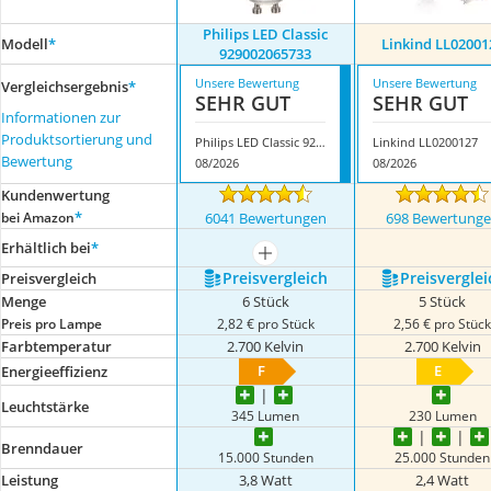
Philips LED Classic
Modell
*
Linkind ‎LL02001
929002065733
Unsere Bewertung
Unsere Bewertung
Vergleichsergebnis
*
SEHR GUT
SEHR GUT
Informationen zur
Produktsortierung und
Philips LED Classic 929002065733
Linkind ‎LL0200127
Bewertung
08/2026
08/2026
Kundenwertung
*
bei Amazon
6041 Bewertungen
698 Bewertung
Erhältlich bei
*
mehr anzeigen
Preis­vergleich
Preis­verglei
Preis­vergleich
Menge
6 Stück
5 Stück
Preis pro Lampe
2,82 € pro Stück
2,56 € pro Stüc
Farbtemperatur
2.700 Kelvin
2.700 Kelvin
F
E
Energieeffizienz
Leuchtstärke
345 Lumen
230 Lumen
Brenndauer
15.000 Stunden
25.000 Stunden
Leistung
3,8 Watt
2,4 Watt