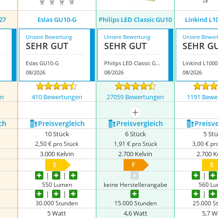
27
Eslas GU10-G
Philips LED Classic GU10
Linkind L1
Unsere Bewertung
Unsere Bewertung
Unsere Bewer
SEHR GUT
SEHR GUT
SEHR G
Eslas GU10-G
Philips LED Classic GU10
Linkind L100
08/2026
08/2026
08/2026
en
410 Bewertungen
27059 Bewertungen
1191 Bewe
mehr anzeigen
ch
Preis­vergleich
Preis­vergleich
Preis­v
10 Stück
6 Stück
5 St
k
2,50 € pro Stück
1,91 € pro Stück
3,00 € pr
3.000 Kelvin
2.700 Kelvin
2.700 K
E
F
E
550 Lumen
keine Herstellerangabe
560 L
30.000 Stunden
15.000 Stunden
25.000 S
5 Watt
4,6 Watt
5,7 W