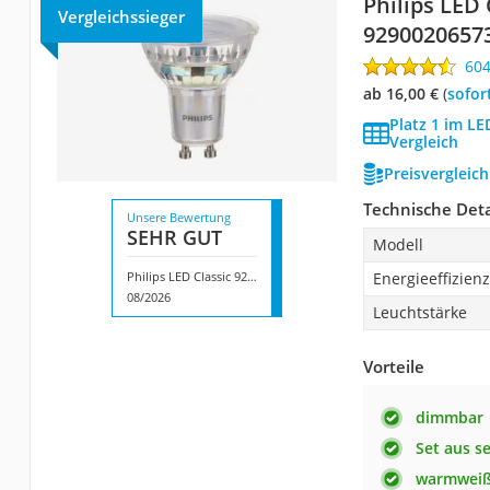
Philips LED 
Vergleichssieger
9290020657
60
ab 16,00 €
(
Sofor
Platz 1 im 
Vergleich
Preisvergleic
Technische Deta
Unsere Bewertung
SEHR GUT
Modell
Philips LED Classic 929002065733
Energieeffizienz
08/2026
Leuchtstärke
Vorteile
dimmbar
Set aus s
warmweiß