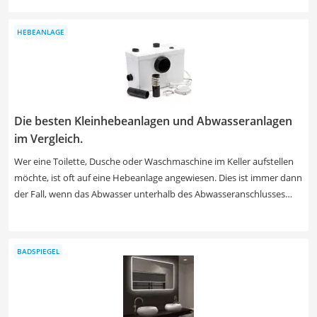
vorzubeugen, sollte jeder Duschhocker zwingend rutschfest sein.
Falls mehrere Familienmitglieder den Hocker nutzen möchten, lohnt
HEBEANLAGE
es sich zudem, wenn der Hocker höhenverstellbar ist. Ob das bei
dem von Ihnen präferierten Modell der Fall ist und welche Produkte
zusätzlich über Sicherheitsgriffe verfügen, erfahren Sie in unserer
Test- bzw. Vergleichstabelle.
Die besten Kleinhebeanlagen und Abwasseranlagen
im Vergleich.
Wer eine Toilette, Dusche oder Waschmaschine im Keller aufstellen
möchte, ist oft auf eine Hebeanlage angewiesen. Dies ist immer dann
der Fall, wenn das Abwasser unterhalb des Abwasseranschlusses
anfällt. Die Hebeanlage pumpt dieses dann in die Höhe zur
Kanalisation. Handelt es sich um eine Fäkal-Hebeanlage, die an
Toiletten angeschlossen wird, ist zudem ein Messerkopf verbaut.
BADSPIEGEL
Entscheiden Sie sich in diesem Fall für Edelstahl-Messer, da sich diese
bei Tests im Internet besonders bewährt haben. Suchen Sie
hingegen nur eine Hebeanlage für ein Waschbecken oder eine
Dusche, ist dies nicht notwendig.