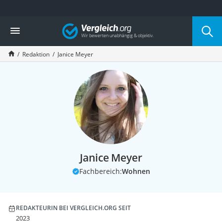
Die beliebtesten Vergleiche nach Kategorie
Vergleich
Service
Redaktion
Janice Meyer
Janice Meyer
Fachbereich:
Wohnen
REDAKTEURIN BEI VERGLEICH.ORG SEIT
2023