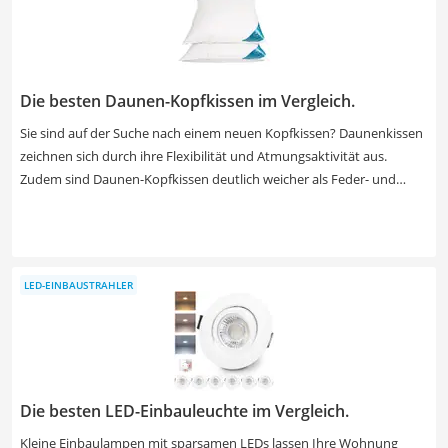
Die besten Daunen-Kopfkissen im Vergleich.
Sie sind auf der Suche nach einem neuen Kopfkissen? Daunenkissen
zeichnen sich durch ihre Flexibilität und Atmungsaktivität aus.
Zudem sind Daunen-Kopfkissen deutlich weicher als Feder- und
Kunstfaser-Kopfkissen. Unterschiede gibt es etwa beim
Daunenanteil. So sind reine Daunenkissen erhältlich, während
andere Produkte einen Daunengehalt von mageren 5 Prozent
aufweisen. Das Gewicht der Füllung schwankt dabei zwischen 250
LED-EINBAUSTRAHLER
und 3.000 Gramm. Sie wünschen sich ein besonders weiches
Daunenkissen? Dann wählen Sie jetzt aus unserer Test- bzw.
Vergleichstabelle ein Daunenkissen mit reiner Gänsedaunenfüllung.
Die besten LED-Einbauleuchte im Vergleich.
Kleine Einbaulampen mit sparsamen LEDs lassen Ihre Wohnung