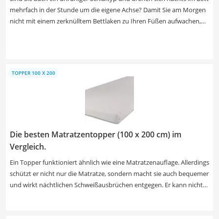
mehrfach in der Stunde um die eigene Achse? Damit Sie am Morgen
nicht mit einem zerknülltem Bettlaken zu Ihren Füßen aufwachen,
gibt es Spannbettlaken. Die praktischen Gummiränder halten die
Laken an Ort und Stelle und ermöglichen Ihnen so einen
angenehmen Schlaf. Zusätzlich erhöhen atmungsaktive Materialien
Ihre Schlafqualität und sorgen für erholsame Stunden. Baumwolle
TOPPER 100 X 200
oder lieber Polyester? Und wie stabil sind die Bettlaken wirklich?
Unsere Test- und Vergleichstabelle beantwortet Ihnen alle Fragen
auf einen Blick.
Die besten Matratzentopper (100 x 200 cm) im
Vergleich.
Ein Topper funktioniert ähnlich wie eine Matratzenauflage. Allerdings
schützt er nicht nur die Matratze, sondern macht sie auch bequemer
und wirkt nächtlichen Schweißausbrüchen entgegen. Er kann nicht
nur auf Standard-Betten, sondern auch auf Boxspring-, Futon- und
Pflegebetten verwendet werden. Ihnen ist Langlebigkeit wichtig?
Dann wählen Sie jetzt einen Topper mit hohem Raumgewicht. Auch