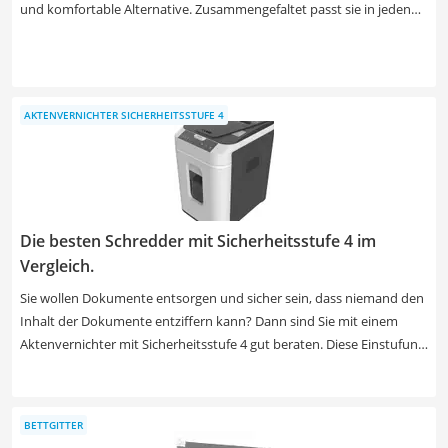
und komfortable Alternative. Zusammengefaltet passt sie in jeden
Kofferraum und kann unterwegs sogar als Sitzmöbel verwendet
werden. Besonders günstig bekommen Sie Klappmatratzen aus
Schaumstoff. Etwas hochwertiger und ergonomischer sind Modelle
aus Kaltschaum. Achten Sie beim Kauf vor allem auf ein hohes
AKTENVERNICHTER SICHERHEITSSTUFE 4
Raumgewicht ab 30 kg/m³– es ist der wichtigste Indikator für die
Qualität und Langlebigkeit der Matratze. Egal ob Sie eine
Gästematratze oder ein Campingbett benötigen – werfen Sie einen
Blick in unsere Produkttabelle und finden Sie das richtige Modell für
Ihren Bedarf.
Die besten Schredder mit Sicherheitsstufe 4 im
Vergleich.
Sie wollen Dokumente entsorgen und sicher sein, dass niemand den
Inhalt der Dokumente entziffern kann? Dann sind Sie mit einem
Aktenvernichter mit Sicherheitsstufe 4 gut beraten. Diese Einstufung
genügt sogar für geheime Dokumente. Bei der Wahl des besten
Aktenvernichters für Ihre Bedürfnisse sollten Sie besonders auf die
Nutzungsdauer achten: Günstigen Modellen brauchen schon nach
BETTGITTER
10 Minuten eine Pause zum Abkühlen. Erfahren Sie in unserer Test-