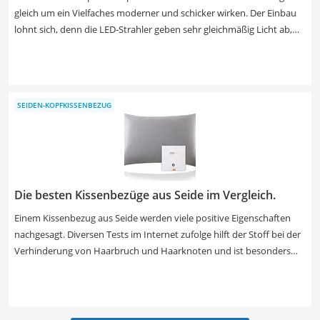
gleich um ein Vielfaches moderner und schicker wirken. Der Einbau
lohnt sich, denn die LED-Strahler geben sehr gleichmäßig Licht ab,
lassen sich in jeden Winkel drehen und sind durchaus langlebig.
Wählen Sie jetzt aus unserer LED-Einbaustrahler-Test- bzw.
Vergleichstabelle ein Modell mit Spritzwasserschutz aus, wenn die
Strahler in Feuchträumen wie etwa dem Badezimmer zum Einsatz
SEIDEN-KOPFKISSENBEZUG
kommen sollen. Achten Sie auch darauf, LED-Einbauspots mit
warmweißem Licht auszuwählen, wenn diese in Wohnräumen
angebracht werden sollen.
Die besten Kissenbezüge aus Seide im Vergleich.
Einem Kissenbezug aus Seide werden viele positive Eigenschaften
nachgesagt. Diversen Tests im Internet zufolge hilft der Stoff bei der
Verhinderung von Haarbruch und Haarknoten und ist besonders
schonend zur Haut. Seide ist atmungsaktiv, hypoallergen und sehr
angenehm bei sensibler Haut. Besonders die Kombination aus
Seidendecken und Seiden-Kopfkissen hilft bei Hautproblemen.
Wählen Sie jetzt aus unserer Produkttabelle einen Seiden-