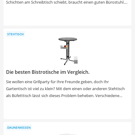
Schichten am Schreibtisch schiebt, braucht einen guten Bürostuhl.
Damit die Sitzgelegenheit einen Chefsessel-Test gewinnt, muss er
perfekt einstellbar sein: höhenverstellbare Sitzflächen und
Armlehenen. Nach mehren Stunden werden Sie auch eine Kopf- und
Nackenstütze zu schätzen wissen. Kann der Chefsessel zudem
STEHTISCH
wippen, kommt Bewegung in das sonst starre Sitzen. Auf diese Weise
entlasten Sie Ihren Rücken sowie Bandscheiben und halten noch ein
paar Stunden länger durch. Damit die Chefoptik perfekt wird,
empfiehlt sich ein Bezug aus Leder (egal ob echtes oder Kunstleder).
Die besten Bistrotische im Vergleich.
Sie wollen eine Grillparty für Ihre Freunde geben, doch Ihr
Gartentisch ist viel zu klein? Mit dem einen oder anderen Stehtisch
als Büfetttisch lässt sich dieses Problem beheben. Verschiedene
Tests im Internet unterscheiden hierbei zwischen Indoor- und
Outdoor-Stehtischen, welche oftmals aus verschiedenen Materialien
bestehen. Wählen Sie jetzt aus unserer Produkttabelle einen
outdoorgeeigneten Stehtisch, um diesen uneingeschränkt in Ihrem
DAUNENKISSEN
Garten nutzen zu können.