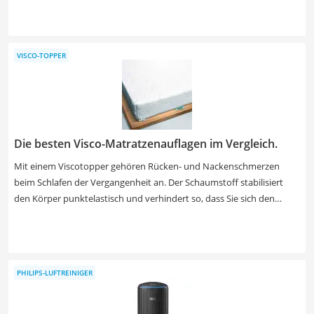
belegen: LED-Lampen sind im Vergleich zu klassischen Glühbirnen
deutlich sparsamer und langlebiger. Achten Sie zudem auf die
Brenndauer, die Lampenanzahl sowie auf die Schutzklasse. Wählen
VISCO-TOPPER
Sie jetzt aus unserer Vergleichstabelle Outdoor-Solar-Lichterketten
mit mindestens 100 energieeffizienten LED-Lampen, die bei vollem
Akku 10 – 14 Stunden aufwärts brennen sowie IP65-zertifiziert sind
und damit Schutz gegenüber Staub und starkem Spritzwasser
bieten.
Die besten Visco-Matratzenauflagen im Vergleich.
Mit einem Viscotopper gehören Rücken- und Nackenschmerzen
beim Schlafen der Vergangenheit an. Der Schaumstoff stabilisiert
den Körper punktelastisch und verhindert so, dass Sie sich den
Rücken oder den Nacken verlegen. Durch das staub- und
bakterienfreie Material können auch Allergiker die Visco-Topper
bedenkenlos verwenden. Erleben Sie noch heute, wie viel Komfort
Ihnen Visco-Topper bieten, indem Sie einen Visoc-Topper im Liege-
PHILIPS-LUFTREINIGER
Test selbst ausprobieren.