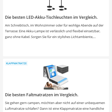
Die besten LED-Akku-Tischleuchten im Vergleich.
Am Schreibtisch, im Wohnzimmer oder für wohlige Abende auf der
Terrasse: Eine Akku-Lampe ist verlässlich und flexibel einsetzbar,
ganz ohne Kabel. Sorgen Sie für ein stylishes Lichtambiente,
unabhängig von der nächsten Steckdose. Verschiedene Online-Tests
beziehen sich vor allem auf die Beleuchtungsdauer, die sich stets
nach der jeweiligen Intensität richtet. Wählen Sie jetzt aus unserer
Produkttabelle eine Akku-Tischlampe aus, um Ihr Ambiente mithilfe
KLAPPMATRATZE
des Dimmers nach Belieben zu optimieren.
Die besten Faltmatratzen im Vergleich.
Sie gehen gern campen, möchten aber nicht auf einer unbequemen
Luftmatratze schlafen? Dann ist eine Klappmatratze eine handliche