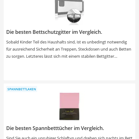
bzw. Vergleichstabelle, worauf Sie sonst noch achten sollten und
finden Sie Ihren persönlichen Vergleichssieger!
Die besten Bettschutzgitter im Vergleich.
Sobald Kinder Teil des Haushalts sind, ist es unbedingt notwendig
für ausreichend Sicherheit an Treppen, Steckdosen und auch Betten
zu sorgen. Letzteres lässt sich mit einem stabilen Bettgitter
gewährleisten. Flexible Modelle sind nicht nur in wenigen Minuten
aufgebaut, sondern schützen das Baby oder Kleinkind zuverlässig
vor einem gefährlichen Sturz aus dem Bett. Verschiedene Tests im
Internet fokussieren sich insbesondere auf die klappbare Funktion
SPANNBETTLAKEN
des Bettgitters, damit sich das Ein- und Aussteigen für Kinder oder
Erwachsene besonders einfach gestaltet. Finden Sie jetzt in unserer
Vergleichstabelle ein Bettgitter, welches sich mit nur wenigen
Handgriffen umklappen lässt und durch eine einfache Montage ideal
für Reisen geeignet ist.
Die besten Spannbetttücher im Vergleich.
Sind Sie auch ein unruhiger Schlaftyp und drehen sich nachts im Bett