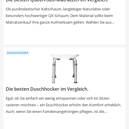
Ob punktelastischer Kaltschaum, langlebiger Naturlatex oder
besonders hochwertiger QX-Schaum: Dem Material sollte beim
Matratzenkauf Ihre ganze Aufmerksam gelten. Wählen Sie aus
unserer Produkttabelle ein Modell, das zu ihren Schlafgewohnheiten
passt. Auch der Härtegrad ist wichtig: Wiegen Sie weniger als 80 kg,
dann sollten Sie zu einer Matratze mit Härtegrad 1 oder 2 greifen.
Schwerere Personen schlafen im Praxis-Test auf einem härteren
DUSCHHOCKER
Modell besser.
Die besten Duschhocker im Vergleich.
Egal, ob Sie einfach ein wenig entspannen oder sich im Sitzen
rasieren möchten – ein Duschhocker erhöht den Komfort erheblich.
Auch, wenn Sie einen Familienangehörigen pflegen, ist die
Anschaffung einer entsprechenden Sitzgelegenheit eine
lohnenswerte Investition. Wichtig: Um Verletzungen und Stürzen