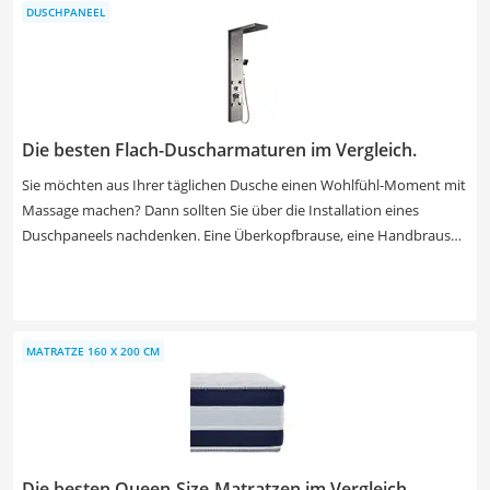
DUSCHPANEEL
auf den Bezug sollten Sie achten. Am besten geeignet sind
Materialmischungen aus Kunst- und Naturfasern. Beim Material
sollten Sie außerdem auf das Oeko-Tex-Siegel achten. Es sagt aus,
dass alle Materialien einem Test auf Schadstoffe unterzogen wurden.
Die besten Flach-Duscharmaturen im Vergleich.
Sie möchten aus Ihrer täglichen Dusche einen Wohlfühl-Moment mit
Massage machen? Dann sollten Sie über die Installation eines
Duschpaneels nachdenken. Eine Überkopfbrause, eine Handbrause
und mehrere Massagedüsen sorgen bei der Körperpflege für
Entspannung. Wählen Sie aus unserer Test- bzw. Vergleichstabelle
ein Modell mit Anti-Kalk-Düsen, um den Reinigungsaufwand in
Grenzen zu halten. Auch ein Thermostat, welches die
MATRATZE 160 X 200 CM
Wassertemperatur während des Duschens konstant hält, sollte
enthalten sein.
Die besten Queen-Size-Matratzen im Vergleich.