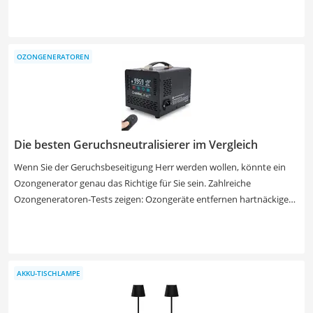
unterstützen Sie beim aktiven Sitzen am Arbeitsplatz. In unserer
Produkttabelle überblicken Sie die wichtigen Merkmale der
unterschiedlichen Modelle, auf die es in Bürohocker-Tests ankommt.
OZONGENERATOREN
Schließlich muss er zu Ihrer Körpergröße und den Gegebenheiten
am Schreibtisch passen. Suchen Sie in unserer Produkttabelle nach
Hockern, die das dynamische Sitzen unterstützen, um Rücken und
Beine in Bewegung zu halten.
Die besten Geruchsneutralisierer im Vergleich
Wenn Sie der Geruchsbeseitigung Herr werden wollen, könnte ein
Ozongenerator genau das Richtige für Sie sein. Zahlreiche
Ozongeneratoren-Tests zeigen: Ozongeräte entfernen hartnäckige
und unliebsame Gerüche dauerhaft und rückstandslos. Sogar
Gerüche wie Zigarettenrauch, Urin, Schimmel, Brandgeruch oder
Verwesungsgeruch werden beseitigt. Sehen Sie in unsere
Produkttabelle und finden Sie das für Sie beste Produkt.
AKKU-TISCHLAMPE