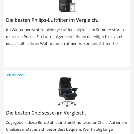
Die besten Philips-Luftfilter im Vergleich.
Im Winter herrscht zu niedrige Luftfeuchtigkeit, im Sommer stören
die vielen Pollen. Ein Luftreiniger bietet Ihnen die Möglichkeit, stets
ideale Luft in Ihren Wohnräumen atmen zu können. Achten Sie
darauf, dass von dem Gerät auch Bakterien und Viren entfernt
werden. Diversen Tests im Internet zufolge sind geräuscharme
Philips-Luftreiniger, welche über eine App überwacht und gesteuert
werden können, besonders beliebt. Wählen Sie jetzt aus unserer
CHEFSESSEL
Vergleichstabelle einen Philips-Luftreiniger mit effektivem
Geruchshemmer, um jederzeit frische Luft in der Wohnung zu
genießen.
Die besten Chefsessel im Vergleich.
Zugegeben, diese Bürostühle sind nicht nur was für Chefs: Auf einem
Chefsessel sitzt es sich besonders bequem. Wer häufig lange