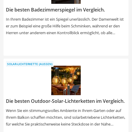
Die besten Badezimmerspiegel im Vergleich.
In Ihrem Badezimmer ist ein Spiegel unerlässlich. Der Damenwelt ist
er zum Beispiel eine große Hilfe beim Schminken, während er den
Herren unter anderem einen Kontrollblick ermöglicht, ob alle
Bartstoppeln beim Rasieren beseitigt wurden. Tests im Internet
nehmen in der Regel Badspiegel mit und ohne Beleuchtung unter die
Lupe. Unterschiede gibt es unter anderem auch hinsichtlich der
Spiegelstärke. Ist Ihre Deckenlampe im Badezimmer nicht
SOLAR-LICHTERKETTE (AUSSEN)
ausreichend hell oder haben Sie nur einen Wandauslass im Bad?
Dann entscheiden Sie sich jetzt für einen beleuchteten Badspiegel
aus unserer Vergleichstabelle.
Die besten Outdoor-Solar-Lichterketten im Vergleich.
Wenn Sie ein stimmungsvolles Ambiente in Ihrem Garten oder auf
Ihrem Balkon schaffen möchten, sind solarbetriebene Lichterketten,
für welche Sie praktischerweise keine Steckdose in der Nähe
benötigen, eine ideale Wahl. Energieverbrauchs-Tests im Internet