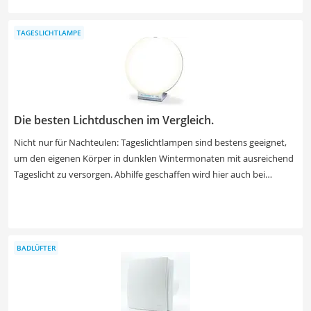
Arten von Matratzen – etwa Latex-, Kaltschaum- oder
Federkernmatratzen – die sich durch spezifische Vor- und Nachteile
TAGESLICHTLAMPE
unterscheiden. Auch der Härtegrad Ihrer Matratze sollte individuell
auf Ihre Bedürfnisse abgestimmt sein. Besonders bequeme
Matratzen verfügen über mehrere Liegezonen. Wählen Sie jetzt aus
unserer Test- bzw. Vergleichstabelle, damit Sie nach dem Kauf Ihrer
Matratze kein böses Erwachen haben.
Die besten Lichtduschen im Vergleich.
Nicht nur für Nachteulen: Tageslichtlampen sind bestens geeignet,
um den eigenen Körper in dunklen Wintermonaten mit ausreichend
Tageslicht zu versorgen. Abhilfe geschaffen wird hier auch bei
Depressionen, Schlafstörungen und sogar Hautkrankheiten. Die
maximale Beleuchtungsstärke wie auch die Lebensdauer der
Lampen kann bei den einzelnen Modellen jedoch stark variieren.
Unserer Test- und Vergleichstabelle können Sie entnehmen, welche
BADLÜFTER
Tageslichtlampe hier auftrumpft: Während manche Lampen über
30.000 h durchhalten, müssen Sie bei anderen bereits nach 8.000 h
die Leuchten austauschen. Nicht jede Tageslichtlampe ist zudem
dimmbar oder auch variabel neigbar – achten Sie hierbei genau auf