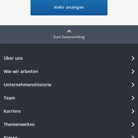
Kopfkissenbezug mit Oeko-Tex-Label, um die höchstmögliche
mehr anzeigen
Qualität des Kopfkissens zu erhalten.
Zum Seitenanfang
Über uns
Wie wir arbeiten
Unternehmenshistorie
Team
Karriere
Themenwelten
Presse