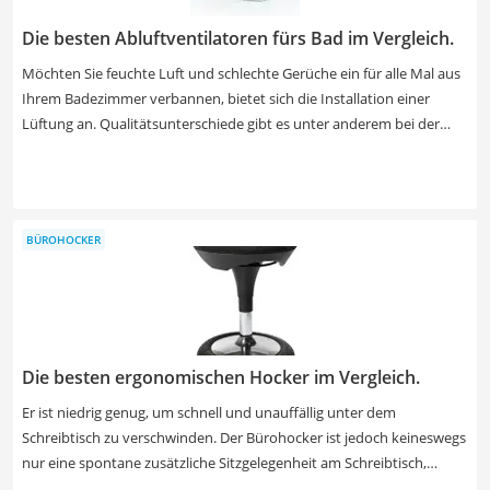
die Angaben der Tabelle.
Die besten Abluftventilatoren fürs Bad im Vergleich.
Möchten Sie feuchte Luft und schlechte Gerüche ein für alle Mal aus
Ihrem Badezimmer verbannen, bietet sich die Installation einer
Lüftung an. Qualitätsunterschiede gibt es unter anderem bei der
maximalen Luftumwälzung. Diesbezüglich schwanken die Werte der
verfügbaren Geräte zwischen 85 und knapp 120 Quadratmetern pro
Stunde. Auch die Geräuschemission entscheidet über die Güte Ihres
Lüfters. Besonders hochwertige Modelle erzeugen eine Lautstärke
BÜROHOCKER
von 26 Dezibel oder weniger. Finden Sie jetzt in unserer Test- bzw.
Vergleichstabelle den besten Badlüfter.
Die besten ergonomischen Hocker im Vergleich.
Er ist niedrig genug, um schnell und unauffällig unter dem
Schreibtisch zu verschwinden. Der Bürohocker ist jedoch keineswegs
nur eine spontane zusätzliche Sitzgelegenheit am Schreibtisch,
sondern das Fehlen der Rückenlehne und eine bewegliche Sitzfläche