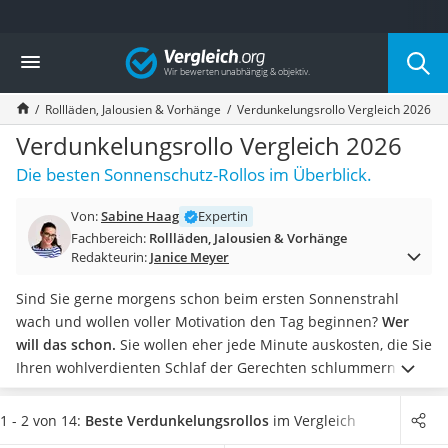
Die beliebtesten Vergleiche nach Kategorie
Vergleich
Wohnen
Matratzen-Topper
Rollläden, Jalousien & Vorhänge
Verdunkelungsrollo Vergleich 2026
Matratzen
Konferenzlautsprecher
Verdunkelungsrollo Vergleich 2026
Tageslichtlampe
Die besten Sonnenschutz-Rollos im Überblick.
Badlüfter
Ergonomischer Bürostuhl
Von:
Sabine Haag
Expertin
Bürohocker
Fachbereich:
Rollläden, Jalousien & Vorhänge
Außenleuchte mit Kamera
Redakteurin:
Janice Meyer
Ozongeneratoren
Akku-Tischlampe
Sind Sie gerne morgens schon beim ersten Sonnenstrahl
Konferenzmikrofon
wach und wollen voller Motivation den Tag beginnen?
Wer
Klappmatratze
will das schon.
Sie wollen eher jede Minute auskosten, die Sie
Duschkopf mit Kalkfilter
Ihren wohlverdienten Schlaf der Gerechten schlummern
Aktenvernichter Sicherheitsstufe 4
können.
Ein Verdunklungsrollo hilft Ihnen dabei wie Graf
Bettgitter
Dracula die Sonne auszusperren.
Achten Sie beim Kauf auf
1 - 2 von 14:
Beste Verdunkelungsrollos
im Vergleich
Spannbettlaken
die Montageart:
Sie können zwischen Schrauben, Saugnäpfe,