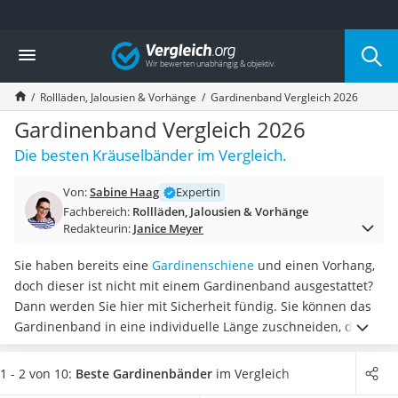
Die beliebtesten Vergleiche nach Kategorie
Vergleich
Wohnen
Matratzen-Topper
Rollläden, Jalousien & Vorhänge
Gardinenband Vergleich 2026
Matratzen
Konferenzlautsprecher
Gardinenband Vergleich 2026
Tageslichtlampe
Die besten Kräuselbänder im Vergleich.
Badlüfter
Ergonomischer Bürostuhl
Von:
Sabine Haag
Expertin
Bürohocker
Fachbereich:
Rollläden, Jalousien & Vorhänge
Außenleuchte mit Kamera
Redakteurin:
Janice Meyer
Ozongeneratoren
Akku-Tischlampe
Sie haben bereits eine
Gardinenschiene
und einen Vorhang,
Konferenzmikrofon
doch dieser ist nicht mit einem Gardinenband ausgestattet?
Klappmatratze
Dann werden Sie hier mit Sicherheit fündig. Sie können das
Duschkopf mit Kalkfilter
Gardinenband in eine individuelle Länge zuschneiden, da es
Aktenvernichter Sicherheitsstufe 4
in der Regel 10 oder 30 Meter lang
ist. Diverse Online-Tests
Bettgitter
empfehlen, bei der Wahl auf eine hohe Qualität zu achten,
1 - 2 von 10:
Beste Gardinenbänder
im Vergleich
Spannbettlaken
um das Faltenband nicht austauschen zu müssen.
Wählen