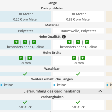
Länge
Preis pro Meter
30 Meter
30 Meter
0,25 € pro Meter
0,33 € pro Meter
Material
Polyester
Baumwolle, Polyester
Hohe Qualität
besonders hohe Qualität
besonders hohe Qualität
Hohe Breite
25 mm
25 mm
Waschbar
Weitere erhältliche Längen
•
•
•
keine
keine
k
Lieferumfang des Gardinenbands
Vorhanghaken
50 Stück
50 Stück