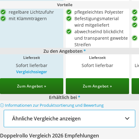
Vorteile
regelbare Lichtzufuhr
pflegeleichtes Polyester
mit Klämmträgern
Befestigungsmaterial
wird mitgeliefert
abwechselnd blickdicht
und transparent gewebte
Streifen
Zu den Angeboten
*
Lieferzeit
Lieferzeit
Sofort lieferbar
Sofort lieferbar
L
Vergleichssieger
Zum Angebot »
Zum Angebot »
Erhältlich bei
*
ⓘ Informationen zur Produktsortierung und Bewertung
Ähnliche Vergleiche anzeigen
Doppelrollo Vergleich 2026 Empfehlungen