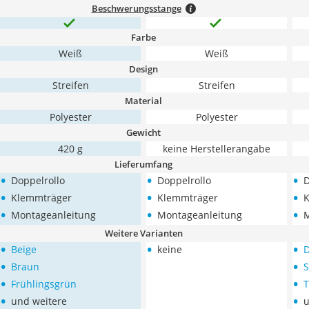
Beschwerungsstange
Farbe
Weiß
Weiß
Design
Streifen
Streifen
Material
Polyester
Polyester
Gewicht
‎420 g
keine Herstellerangabe
Lieferumfang
•
•
•
Doppelrollo
Doppelrollo
D
•
•
•
Klemmträger
Klemmträger
K
•
•
•
Montageanleitung
Montageanleitung
M
Weitere Varianten
•
•
•
Beige
keine
D
•
•
Braun
S
•
•
Frühlingsgrün
T
•
•
und weitere
u