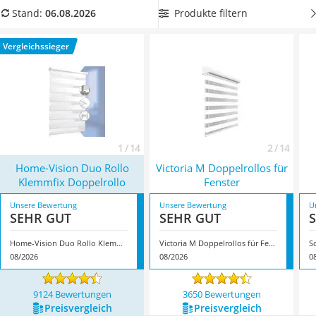
Topper 100 x 200
zeigen, gibt es diese in verschiedenen Farben. Suchen Sie
Produkte filtern
Stand:
06.08.2026
Duschpaneel
sich jetzt in unserer Vergleichstabelle ein
Doppelrollo, das zu
Höhenverstellbarer Schreibtisch
Ihrer Einrichtung passt
und dessen Klemmträger auf die
Vergleichssieger
Matratze 90 x 200 cm
Falzstärke Ihres Fensterrahmens eingestellt werden können.
Service
Überzeugt hat uns hier im August 2026 besonders das
Modell
Home-Vision Duo Rollo Klemmfix Doppelrollo
*
mit
seinen Eigenschaften.
1 / 14
2 / 14
Home-Vision Duo Rollo
Victoria M Doppelrollos für
Klemmfix Doppelrollo
Fenster
Unsere Bewertung
Unsere Bewertung
U
SEHR GUT
SEHR GUT
Home-Vision Duo Rollo Klemmfix Doppelrollo
Victoria M Doppelrollos für Fenster
S
08/2026
08/2026
0
9124 Bewertungen
3650 Bewertungen
Preis­vergleich
Preis­vergleich