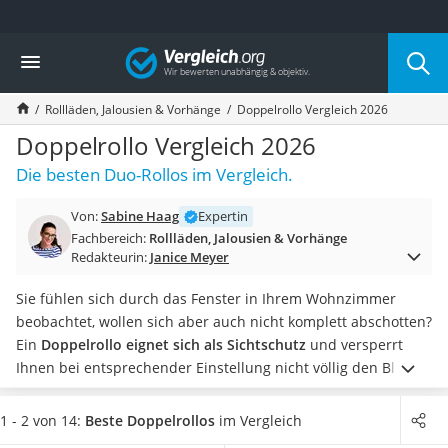
Die beliebtesten Vergleiche nach Kategorie
Vergleich
Wohnen
Matratzen-Topper
Rollläden, Jalousien & Vorhänge
Doppelrollo Vergleich 2026
Matratzen
Konferenzlautsprecher
Doppelrollo Vergleich 2026
Tageslichtlampe
Die besten Duo-Rollos im Vergleich.
Badlüfter
Ergonomischer Bürostuhl
Von:
Sabine Haag
Expertin
Bürohocker
Fachbereich:
Rollläden, Jalousien & Vorhänge
Außenleuchte mit Kamera
Redakteurin:
Janice Meyer
Ozongeneratoren
Akku-Tischlampe
Sie fühlen sich durch das Fenster in Ihrem Wohnzimmer
Konferenzmikrofon
beobachtet, wollen sich aber auch nicht komplett abschotten?
Klappmatratze
Ein
Doppelrollo eignet sich als Sichtschutz
und versperrt
Duschkopf mit Kalkfilter
Ihnen bei entsprechender Einstellung nicht völlig den Blick
Aktenvernichter Sicherheitsstufe 4
nach draußen.
Wenn Sie für das Rollo nicht bohren wollen,
Bettgitter
kaufen Sie ein
Doppelrollo mit verstellbaren Klemmträgern
,
1 - 2 von 14:
Beste Doppelrollos
im Vergleich
Spannbettlaken
um es auf Ihr Fenster zu klemmen. Wie Tests im Internet