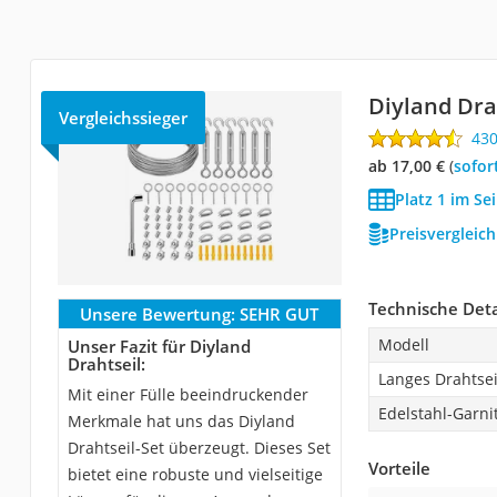
Diyland Dra
Vergleichssieger
43
ab 17,00 €
(
Sofor
Platz 1 im Se
Preisvergleic
Technische Deta
Unsere Bewertung:
SEHR GUT
Modell
Unser Fazit für Diyland
Drahtseil:
Langes Drahtsei
Mit einer Fülle beeindruckender
Edelstahl-Garni
Merkmale hat uns das Diyland
Drahtseil-Set überzeugt. Dieses Set
Vorteile
bietet eine robuste und vielseitige