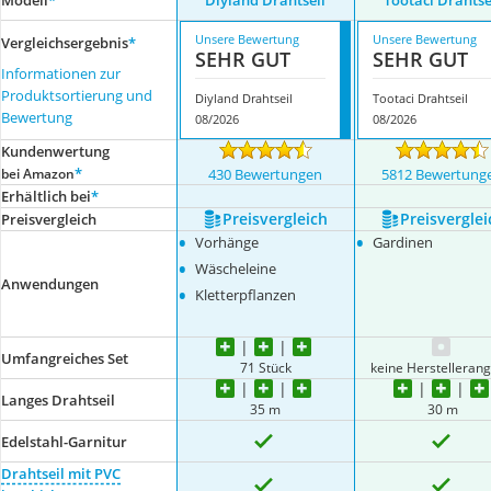
Modell
*
Diyland Drahtseil
Tootaci Drahtse
Unsere Bewertung
Unsere Bewertung
Vergleichsergebnis
*
SEHR GUT
SEHR GUT
Informationen zur
Produktsortierung und
Diyland Drahtseil
Tootaci Drahtseil
Bewertung
08/2026
08/2026
Kundenwertung
*
bei Amazon
430 Bewertungen
5812 Bewertung
Erhältlich bei
*
Preis­vergleich
Preis­verglei
Preis­vergleich
•
•
Vorhänge
Gardinen
•
Wäscheleine
Anwendungen
•
Kletterpflanzen
Umfangreiches Set
71 Stück
keine Herstelleran
Langes Drahtseil
35 m
30 m
Edelstahl-Garnitur
Drahtseil mit PVC