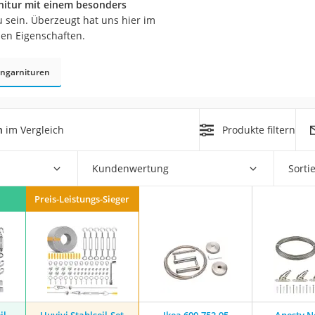
rnitur mit einem besonders
n
 sein. Überzeugt hat uns hier im
nen Eigenschaften.
filter
nngarnituren
cherheitsstufe 4
n
im Vergleich
Produkte filtern
Kundenwertung
Sorti
r Schreibtisch
Preis-Leistungs-Sieger
 cm