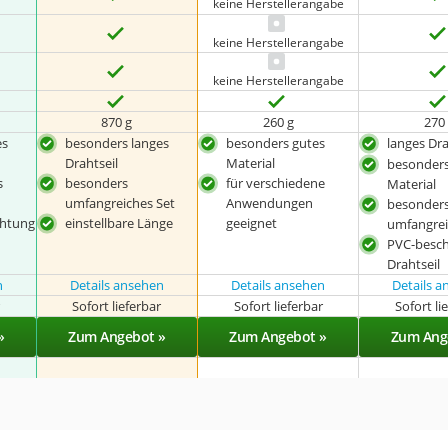
keine Herstellerangabe
keine Herstellerangabe
keine Herstellerangabe
870 g
260 g
270
es
besonders langes
besonders gutes
langes Dra
Drahtseil
Material
besonders
s
besonders
für verschiedene
Material
umfangreiches Set
Anwendungen
besonder
chtung
einstellbare Länge
geeignet
umfangrei
PVC-besch
Drahtseil
n
Details ansehen
Details ansehen
Details 
r
Sofort lieferbar
Sofort lieferbar
Sofort li
»
Zum Angebot »
Zum Angebot »
Zum Ang