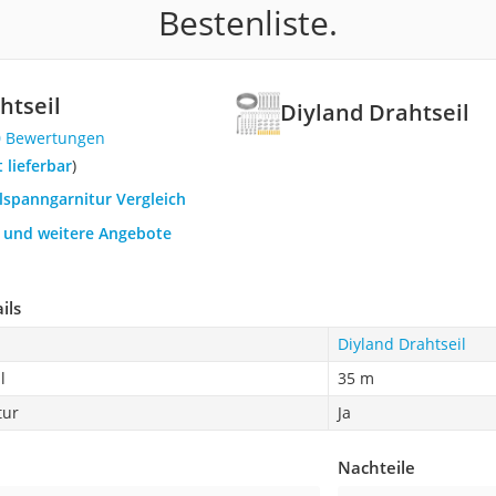
Bestenliste.
htseil
Diyland Drahtseil
0 Bewertungen
t lieferbar
)
ilspanngarnitur Vergleich
h und weitere Angebote
ils
Diyland Drahtseil
l
35 m
tur
Ja
Nachteile