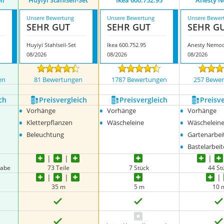
il
Huyiyi Stahlseil-Set
Ikea 600.752.95
Anesty 
Unsere Bewertung
Unsere Bewertung
Unsere Bewer
SEHR GUT
SEHR GUT
SEHR G
Huyiyi Stahlseil-Set
Ikea 600.752.95
Anesty Nemo
08/2026
08/2026
08/2026
en
81 Bewertungen
1787 Bewertungen
257 Bewe
ch
Preis­vergleich
Preis­vergleich
Preis­v
•
•
•
Vorhänge
Vorhänge
Vorhänge
•
•
•
Kletterpflanzen
Wäscheleine
Wäschelein
•
•
Beleuchtung
Gartenarbei
•
Bastelarbei
gabe
73 Teile
7 Stück
44 St
35 m
5 m
10 