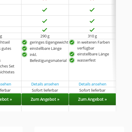
 g
290 g
310 g
htseil
geringes Eigengewicht
in weiteren Farben
lang
verfügbar
 gutes
einstellbare Länge
PVC
einstellbare Länge
Drah
inkl.
s
wasserfest
eins
Befestigungsmaterial
ches Set
ichtetes
ansehen
Details ansehen
Details ansehen
eferbar
Sofort lieferbar
Sofort lieferbar
Sof
ebot »
Zum Angebot »
Zum Angebot »
Zu