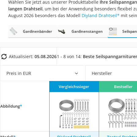
Wählen Sie jetzt aus unserer Produkttabelle
Ihre Seilspannga
Konferenzmikrofo
langen Drahtseil
, um bei der Anwendung besonders flexibel zu
Klappmatratze
August 2026 besonders das Modell
Diyland Drahtseil
*
mit sei
Duschkopf mit Kalk
Gardinenbänder
Gardinenstangen
Seilspa
Aktenvernichter Si
Bettgitter
Spannbettlaken
Aktualisiert:
05.08.2026
1 - 8 von 14:
Beste Seilspanngarniture
Topper 100 x 200
Duschpaneel
Preis in EUR
Hersteller
Höhenverstellbare
Vergleichssieger
Bestseller
Matratze 90 x 200
Service
Abbildung
*