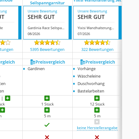
Nemode
Yixisi Wandhalterung Set
Seilspanngarnitur
Seil
tung
Unsere Bewertung
Unsere Bewertung
Unsere
UT
SEHR GUT
SEHR GUT
SEH
de
Gardinia Race Seilspanngarnitur
Yixisi Wandhalterung Set
08/2026
07/2026
08/202
rtungen
5395 Bewertungen
322 Bewertungen
28 
ergleich
Preis­vergleich
Preis­vergleich
P
•
•
•
Gardinen
Vorhänge
Vorhä
•
•
e
Wäscheleine
Klette
•
•
ten
Duschvorhang
Bastel
•
ten
Bastelarbeiten
ück
1 Stück
12 Stück
m
5 m
5 m
keine Herstellerangabe