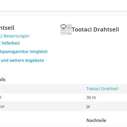
htseil
Tootaci Drahtseil
12 Bewertungen
t lieferbar
)
ilspanngarnitur Vergleich
h und weitere Angebote
ils
Tootaci Drahtseil
l
30 m
tur
Ja
Nachteile