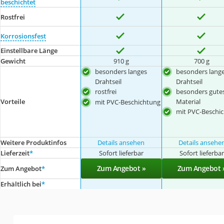
beschichtet
Rostfrei
Korrosionsfest
Einstellbare Länge
Gewicht
910 g
700 g
besonders langes
besonders lang
Drahtseil
Drahtseil
rostfrei
besonders gute
Material
Vorteile
mit PVC-Beschichtung
mit PVC-Beschi
Weitere Produktinfos
Details ansehen
Details ansehe
Lieferzeit
*
Sofort lieferbar
Sofort lieferba
Zum Angebot »
Zum Angebot 
Zum Angebot
*
Erhältlich bei
*