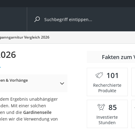
ergleiche nach Kategorie
spanngarnitur Vergleich 2026
2026
Fakten zum 
cher
.
101
sien & Vorhänge
Recherchierte
Produkte
rostuhl
he dem Ergebnis unabhängiger
85
nden. Mit einer solchen
 Kamera
gen und die
Gardinenseile
Investierte
ehlen wir die Verwendung von
Stunden