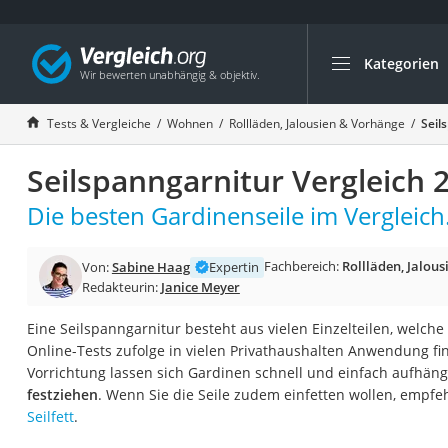
Kategorien
Die beliebtesten V
Wohnen
Tests & Vergleiche
Wohnen
Rollläden, Jalousien & Vorhänge
Seil
Matratzen-Topper
Seilspanngarnitur Vergleich 
Matratzen
Konferenzlautspre
Die besten Gardinenseile im Vergleich
Tageslichtlampe
Fachbereich:
Rollläden, Jalou
Von:
Sabine Haag
Expertin
Badlüfter
Redakteurin:
Janice Meyer
Ergonomischer Bü
Eine Seilspanngarnitur besteht aus vielen Einzelteilen, welc
Bürohocker
Online-Tests zufolge in vielen Privathaushalten Anwendung fi
Außenleuchte mit
Vorrichtung lassen sich Gardinen schnell und einfach aufhän
festziehen
. Wenn Sie die Seile zudem einfetten wollen, empf
Ozongeneratoren
Seilfett
.
Akku-Tischlampe