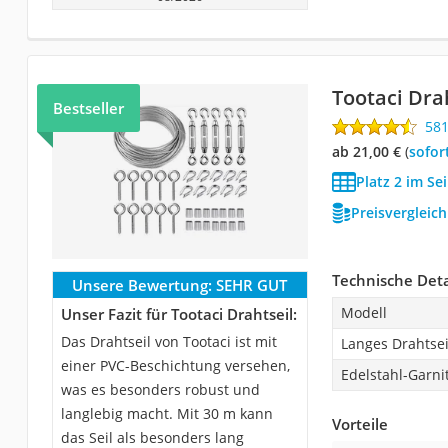
Tootaci Dra
Bestseller
58
ab 21,00 €
(
Sofor
Platz 2 im Se
Preisvergleic
Technische Deta
Unsere Bewertung:
SEHR GUT
Modell
Unser Fazit für Tootaci Drahtseil:
Das Drahtseil von Tootaci ist mit
Langes Drahtsei
einer PVC-Beschichtung versehen,
Edelstahl-Garni
was es besonders robust und
langlebig macht. Mit 30 m kann
Vorteile
das Seil als besonders lang