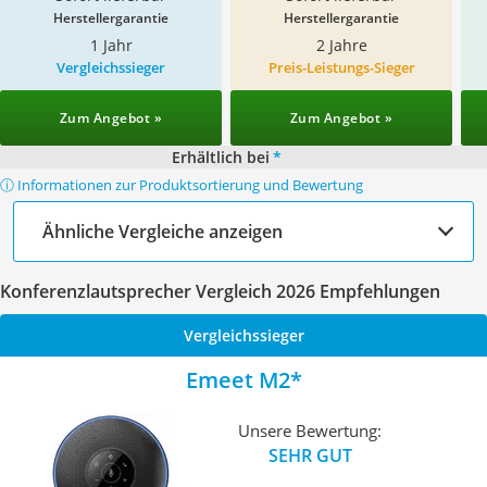
Herstellergarantie
Herstellergarantie
1 Jahr
2 Jahre
Vergleichssieger
Preis-Leistungs-Sieger
Zum Angebot »
Zum Angebot »
Erhältlich bei
*
ⓘ Informationen zur Produktsortierung und Bewertung
Ähnliche Vergleiche anzeigen
Konferenzlautsprecher Vergleich 2026 Empfehlungen
Vergleichssieger
Emeet M2
Unsere Bewertung:
SEHR GUT