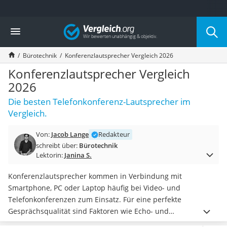
Die beliebtesten Vergleiche nach Kategorie
Vergleich
Wohnen
Matratzen-Topper
Bürotechnik
Konferenzlautsprecher Vergleich 2026
Matratzen
Konferenzlautsprecher
Konferenzlautsprecher Vergleich
Tageslichtlampe
2026
Badlüfter
Die besten Telefonkonferenz-Lautsprecher im
Ergonomischer Bürostuhl
Vergleich.
Bürohocker
Außenleuchte mit Kamera
Von:
Jacob Lange
Redakteur
Ozongeneratoren
schreibt über:
Bürotechnik
Akku-Tischlampe
Lektorin:
Janina S.
Konferenzmikrofon
Klappmatratze
Konferenzlautsprecher kommen in Verbindung mit
Duschkopf mit Kalkfilter
Smartphone, PC oder Laptop häufig bei Video- und
Aktenvernichter Sicherheitsstufe 4
Telefonkonferenzen zum Einsatz. Für eine perfekte
Bettgitter
Gesprächsqualität sind Faktoren wie Echo- und
Spannbettlaken
Rauschunterdrückung wichtig. Sie suchen ein besonders