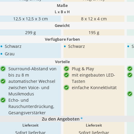
Maße
L x B x H
12,5 x 12,5 x 3 cm
8 x 12 x 4 cm
Gewicht
299 g
195 g
Verfügbare Farben
•
•
•
Schwarz
Schwarz
S
•
Grau
Vorteile
Sourround-Abstand von
Plug & Play
bis zu 8 m
mit eingebauten LED-
automatischer Wechsel
Tasten
zwischen Voice- und
einfache Konnektivität
Musikmodus
Echo- und
Rauschunterdrückung,
Gesangsverstärker
Zu den Angeboten
*
Lieferzeit
Lieferzeit
Sofort lieferbar
Sofort lieferbar