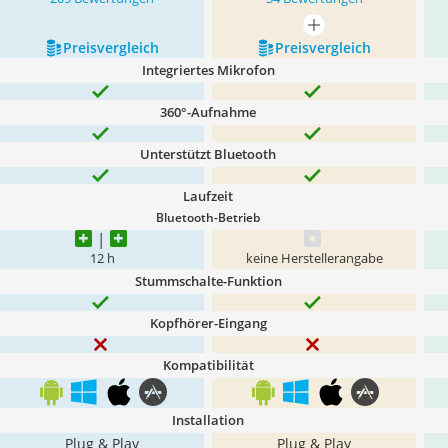
mehr anzeigen
Preis­vergleich
Preis­vergleich
Integriertes Mikrofon
360°-Aufnahme
Unterstützt Bluetooth
Laufzeit
Bluetooth-Betrieb
12 h
keine Herstellerangabe
Stummschalte-Funktion
Kopfhörer-Eingang
Kompatibilität
Installation
Plug & Play
Plug & Play