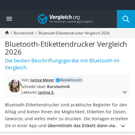
Die beliebtesten Vergleiche nach Kategorie
Vergleich
Wohnen
Matratzen-Topper
Bürotechnik
Bluetooth-Etikettendrucker Vergleich 2026
Matratzen
Konferenzlautsprecher
Bluetooth-Etikettendrucker Vergleich
Tageslichtlampe
2026
Badlüfter
Die besten Beschriftungsgeräte mit Bluetooth im
Ergonomischer Bürostuhl
Vergleich.
Bürohocker
Außenleuchte mit Kamera
Von:
Janice Meyer
Redakteurin
Ozongeneratoren
schreibt über:
Bürotechnik
Akku-Tischlampe
Lektorin:
Janina S.
Konferenzmikrofon
Klappmatratze
Bluetooth-Etikettendrucker sind praktische Begleiter für den
Duschkopf mit Kalkfilter
Alltag und bieten Ihnen die Möglichkeit, Etiketten für Dosen,
Aktenvernichter Sicherheitsstufe 4
Gewürze, und vieles mehr zu drucken. Die Vorlagen erstellen
Bettgitter
Sie in einer App und
übermitteln das Etikett dann via
Spannbettlaken
Bluetooth
. Die besten Geräte haben Online-Tests zufolge