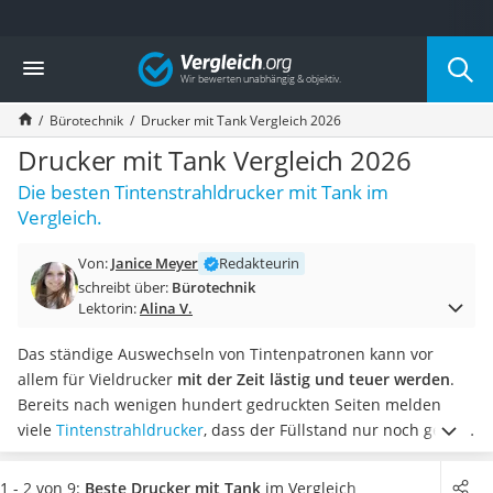
Die beliebtesten Vergleiche nach Kategorie
Vergleich
Wohnen
Matratzen-Topper
Bürotechnik
Drucker mit Tank Vergleich 2026
Matratzen
Konferenzlautsprecher
Drucker mit Tank Vergleich 2026
Tageslichtlampe
Die besten Tintenstrahldrucker mit Tank im
Badlüfter
Vergleich.
Ergonomischer Bürostuhl
Bürohocker
Von:
Janice Meyer
Redakteurin
Außenleuchte mit Kamera
schreibt über:
Bürotechnik
Ozongeneratoren
Lektorin:
Alina V.
Akku-Tischlampe
Konferenzmikrofon
Das ständige Auswechseln von Tintenpatronen kann vor
Klappmatratze
allem für Vieldrucker
mit der Zeit lästig und teuer werden
.
Duschkopf mit Kalkfilter
Bereits nach wenigen hundert gedruckten Seiten melden
Aktenvernichter Sicherheitsstufe 4
viele
Tintenstrahldrucker
, dass der Füllstand nur noch gering
Bettgitter
ist.
Elektronik-Tests im Internet raten deshalb ab einem
Spannbettlaken
jährlichen Druckvolumen von rund 2.500 Seiten zu
1 - 2 von 9:
Beste Drucker mit Tank
im Vergleich