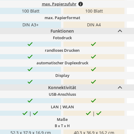
max. Papierzufuhr
100 Blatt
100 Blatt
max. Papierformat
DIN A3+
DIN A4
Funktionen
Fotodruck
randloses Drucken
automatischer Duplexdruck
Display
Konnektivität
USB-Anschluss
LAN | WLAN
Maße
B x T x H
52,3 x 37,9 x 16,9 cm
40,3 x 36,9 x 16,2 cm