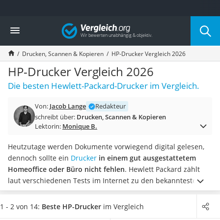
Die beliebtesten Vergleiche nach Kategorie
Vergleich
Elektronik
Powerstation
Drucken, Scannen & Kopieren
HP-Drucker Vergleich 2026
Monitor 32 Zoll 4K
Fernseher
HP-Drucker Vergleich 2026
Drucker
Die besten Hewlett-Packard-Drucker im Vergleich.
Desktop-PC
Monitor
Von:
Jacob Lange
Redakteur
Diascanner
schreibt über:
Drucken, Scannen & Kopieren
Laser-Multifunktionsdrucker
Lektorin:
Monique B.
Powerline-Adapter
Powerstation mit Solarpanel
Heutzutage werden Dokumente vorwiegend digital gelesen,
Gaming-PC
dennoch sollte ein
Drucker
in einem gut ausgestattetem
Soundbar
Homeoffice oder Büro nicht fehlen
. Hewlett Packard zählt
17-Zoll-Laptop
laut verschiedenen Tests im Internet zu den bekanntesten
Satellitenschüssel
Herstellern und überzeugt die meisten Kunden mit einem
Gaming-Headset
sehr guten Preis-Leistungs-Verhältnis.
Wählen Sie jetzt einen
1 - 2 von 14:
Beste HP-Drucker
im Vergleich
Schnurloses Telefon
HP-Drucker aus unserer Vergleichstabelle,
der auch farbig