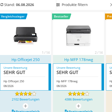
Tablets unter 200 Euro
drucken kann
, wenn Sie bunte Tabellen und Grafiken oder
Produkte filtern
Stand:
06.08.2026
Ladekabel Typ 2 Schuko
einfach Fotos aus dem Urlaub ausdrucken wollen. Überzeugt
Lichtwecker
hat uns hier im August 2026 besonders das Modell
Hp
Vergleichssieger
Bestseller
Pre
Acer Aspire
Officejet 250
*
mit seinen Eigenschaften.
Service
1 / 14
2 / 14
Hp Officejet 250
Hp MFP 178nwg
Unsere Bewertung
Unsere Bewertung
U
SEHR GUT
SEHR GUT
Hp Officejet 250
Hp MFP 178nwg
H
08/2026
08/2026
0
2102 Bewertungen
4386 Bewertungen
mehr anzeigen
mehr anzeigen
Preis­vergleich
Preis­vergleich