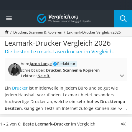
Die beliebtesten Vergleiche nach Kategorie
Vergleich
Elektronik
Powerstation
Drucken, Scannen & Kopieren
Lexmark-Drucker Vergleich 2026
Monitor 32 Zoll 4K
Fernseher
Lexmark-Drucker Vergleich 2026
Drucker
Die besten Lexmark-Laserdrucker im Vergleich.
Desktop-PC
Monitor
Von:
Jacob Lange
Redakteur
Diascanner
schreibt über:
Drucken, Scannen & Kopieren
Laser-Multifunktionsdrucker
Lektorin:
Nele B.
Powerline-Adapter
Powerstation mit Solarpanel
Ein
Drucker
ist mittlerweile in jedem Büro und so gut wie
Gaming-PC
jedem Haushalt vorzufinden. Lexmark bietet besonders
Soundbar
hochwertige Drucker an, welche
ein sehr hohes Drucktempo
17-Zoll-Laptop
besitzen
. Gängigen Tests im Internet zufolge können Sie mit
Satellitenschüssel
einigen Druckern von Lexmark über 30 Seiten pro Minute
Gaming-Headset
drucken. Es sind sowohl Lexmark-Farbdrucker als auch
1 - 2 von 6:
Beste Lexmark-Drucker
im Vergleich
Schnurloses Telefon
Drucker erhältlich, welche lediglich schwarz-weiß drucken